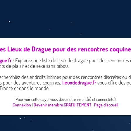
es Lieux de Drague pour des rencontres coquine
gue.fr
: Explorez une liste de lieux de drague pour des rencontres 
s de plaisir et de sexe sans tabou.
cherchiez des endroits intimes pour des rencontres discrètes ou d
s pour des aventures coquines,
lieuxdedrague.fr
vous offre des pos
 France et dans le monde.
Pour voir cette page, vous devez être inscrit(e) et connecté(e)
Connexion
|
Devenir membre GRATUITEMENT
|
Page d'accueil