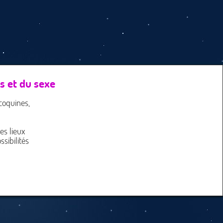
s et du sexe
coquines,
es lieux
sibilités