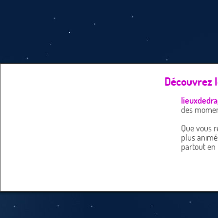
Découvrez l
lieuxdedra
des moment
Que vous re
plus animé
partout en