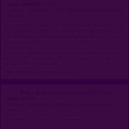
sexe bisexuel)
** NEW **
Publié par :
sylviafoulard
le 05/08/2026 dans les
Histoires érotiques
Bisexuels
J'avais rencontré cet homme par l'entremise d'un site de rencontres. Nous
avions échangé un ou deux mails puis il me fixa RDV dans un sex shop de
la rue de la Gaîté, en me promettant "une large récompense". Il m'avait
donné ses instructions : habillée "très pute", et c'était tout. Je m'étais donc
préparée avec soin.
En sortant d'un bain moussant, je me mis nue puis je laçais un corset de
skaï noir, brillant et glacé dont je tendis si fort les lacets de serrage que je
sentis ma taille [......]
voir la suite
Mots-clés :
En partie vraie, Fellation, Sodomie, Mûrs, Trav
Police de la route, les hommes (Récit sexe
hetero)
** NEW **
Publié par :
tazz43
le 05/08/2026 dans les
Histoires érotiques
Hétéro
Une uchronie de l’Amérique du Nord des années 1970…