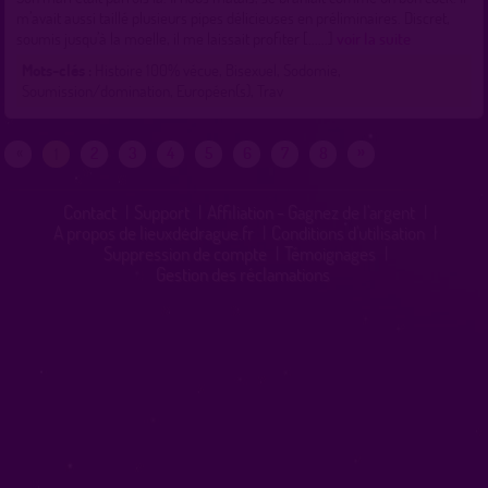
m’avait aussi taillé plusieurs pipes délicieuses en préliminaires. Discret,
soumis jusqu’à la moelle, il me laissait profiter [......]
voir la suite
Mots-clés :
Histoire 100% vécue, Bisexuel, Sodomie,
Soumission/domination, Européen(s), Trav
»
«
2
3
4
5
6
7
8
1
Contact
|
Support
|
Affiliation - Gagnez de l'argent
|
A propos de lieuxdedrague.fr
|
Conditions d'utilisation
|
Suppression de compte
|
Témoignages
|
Gestion des réclamations