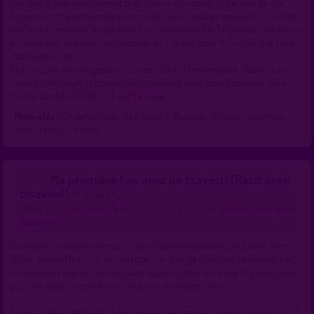
Dès que la pression devenait trop forte — un regard suspicieux de ma
femme sur ma peau encore trop douce, un message anodin de Charlotte
qui faisait remonter les souvenirs, ou simplement la fatigue accumulée —,
je ressentait un besoin irrépressible de « lâcher prise ». C’est là que Théa
entrait en scène.
Mon mécanisme de gestion du stress était la féminisation. Quand je me
sentais submergé, je trouvait des moments volés pour redevenir Théa,
même partiellement [......]
voir la suite
Mots-clés :
En partie vraie, Gay, Hétéro, Bisexuel, Fellation, Sodomie,
Trav, Trans, Au travail
Ma première fois avec un travesti (Récit sexe
bisexuel)
** NEW **
Publié par :
elmatador74
le 03/08/2026 dans les
Histoires érotiques
Bisexuels
Dans mes récits précédents, j’ai parlé de mes nombreuses baises avec
Sylvie, aujourd’hui mon ex-collègue : j’ai changé d’entreprise et mais suis
resté dans la région. Je continuais quand même de la voir régulièrement,
pour me vider les couilles ou pour des plans plus sales.
Son mari était parfois là. Il nous matais, se branlait comme un bon cuck. Il