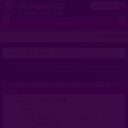
Se connecter
S'enregistrer


MENU
MENU 2
VOIR +
* * * PROMO VACAN
Lieux de drague - Accueil
Histoires érotiques
Publier une histoire érotique
Toutes les histoires
érotiques
HISTOIRES DE SEXE ET RÉCITS ÉROTIQUES GAY, BI ET
»
HÉTÉRO
Catégorie :
Pseudo :
Date
Note
Croissant(e)
Trier par
Décroissant(e)