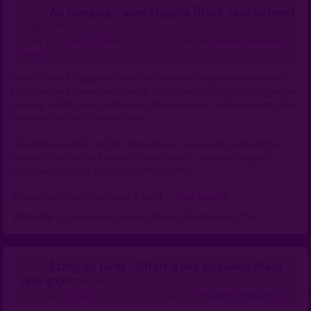
Au camping... avec Magalie (Récit sexe hetero)
** NEW **
Publié par :
tom_57000
le 04/08/2026 dans les
Histoires érotiques
Hétéro
J'avais 19 ans à l'époque et j'avais vécu quelques expériences sexuelles
plutôt standard. Quand mes parents mon proposé de les accompagner en
camping cet été, j'ai accepté en me disant que cela me ferai passer déjà 2
semaines sur mes 2 mois de repos.
Le lendemain après-midi de notre arrivée, mes parents souhaitant se
reposer, je me décidai à visiter les installations... piscines, tobogans
aquatiques, salles de jeux, terrain multisports...
Je savais un chemin qui faisait le tour [......]
voir la suite
Mots-clés :
En partie vraie, Hétéro, Branle, Fellation, Ados, Mûrs
Étang en forêt - Offert à des inconnus (Récit
sexe gay)
** NEW **
Publié par :
lycratoy
le 04/08/2026 dans les
Histoires érotiques gays