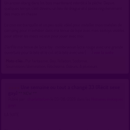
Un ancien étang dans les bois maintenant interdit à la pêche. Depuis
quelques temps c’est devenu un lieu de drague et il passe régulièrement
des mecs en chasse.
Le coin est tranquille et un peu isolé, idéal pour installer mon matelas de
camping pour m’exhiber dans ma tenue de lope avec mes sextoys visibles
pour attirer les mecs vicieux pour jouer avec moi.
J’enfile ma tenue de lycra toy : combinaison lycra rouge avec une grande
ouverture pour la bite et le cul, et la bite avec une [......]
voir la suite
Mots-clés :
Pur fantasme, Gay, Fellation, Sodomie,
Soumission/domination, Fétichisme, Odeurs, A plusieurs
Une semaine ou tout a changé 33 (Récit sexe
gay)
** NEW **
Publié par :
charlottelam
le 03/08/2026 dans les
Histoires érotiques
gays
LA SUITE ....