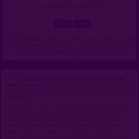
Critères avancés (cliquer pour afficher) :
Pour publier une histoire de sexe ou un récit érotique,
Cliquer ICI
. Tous les
histoires érotiques publiées donneront droit à une semaine d'abonnement
gratuit si leur note atteint plus de 3 étoiles sur 4 (avec 10 votants mini).
Sylvia Travesti emmenée au Bois (3) (Récit
sexe bisexuel)
** NEW **
Publié par :
sylviafoulard
le 05/08/2026 dans les
Histoires érotiques
Bisexuels
Lorsque je revins – claudiquant légèrement à cause du traitement subi… -
l'homme m’attendait déjà dans la voiture. Je m’assis à ses côtés,
attendant sa réaction. Il m’apprit alors qu’il avait rarement été aussi excité
que ce soir. Je l’avais satisfaite au-delà même de ses plus exquises
attentes… Il m’avoua son plaisir à voir sans être acteur. Il avait voulu
imposer de telles scénarii à son épouse, mais malgré l’ascendant qu’il