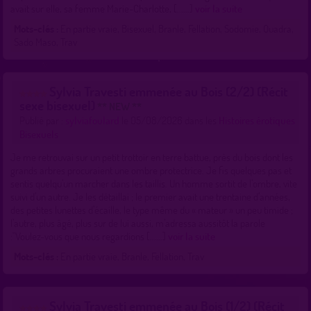
avait sur elle, sa femme Marie-Charlotte, [......]
voir la suite
Mots-clés :
En partie vraie, Bisexuel, Branle, Fellation, Sodomie, Quadra,
Sado Maso, Trav
Sylvia Travesti emmenée au Bois (2/2) (Récit
sexe bisexuel)
** NEW **
Publié par :
sylviafoulard
le 05/08/2026 dans les
Histoires érotiques
Bisexuels
Je me retrouvai sur un petit trottoir en terre battue, près du bois dont les
grands arbres procuraient une ombre protectrice. Je fis quelques pas et
sentis quelqu’un marcher dans les taillis. Un homme sortit de l’ombre, vite
suivi d’un autre. Je les détaillai ; le premier avait une trentaine d’années,
des petites lunettes d’écaille, le type même du « mateur » un peu timide ;
l’autre, plus âgé, plus sur de lui aussi, m’adressa aussitôt la parole
:"Voulez-vous que nous regardions [......]
voir la suite
Mots-clés :
En partie vraie, Branle, Fellation, Trav
Sylvia Travesti emmenée au Bois (1/2) (Récit