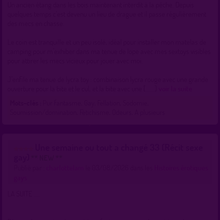
Un ancien étang dans les bois maintenant interdit à la pêche. Depuis
quelques temps c’est devenu un lieu de drague et il passe régulièrement
des mecs en chasse.
Le coin est tranquille et un peu isolé, idéal pour installer mon matelas de
camping pour m’exhiber dans ma tenue de lope avec mes sextoys visibles
pour attirer les mecs vicieux pour jouer avec moi.
J’enfile ma tenue de lycra toy : combinaison lycra rouge avec une grande
ouverture pour la bite et le cul, et la bite avec une [......]
voir la suite
Mots-clés :
Pur fantasme, Gay, Fellation, Sodomie,
Soumission/domination, Fétichisme, Odeurs, A plusieurs
Une semaine ou tout a changé 33 (Récit sexe
gay)
** NEW **
Publié par :
charlottelam
le 03/08/2026 dans les
Histoires érotiques
gays
LA SUITE ....