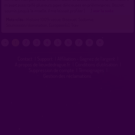
m’avait aussi taillé plusieurs pipes délicieuses en préliminaires. Discret,
soumis jusqu’à la moelle, il me laissait profiter [......]
voir la suite
Mots-clés :
Histoire 100% vécue, Bisexuel, Sodomie,
Soumission/domination, Européen(s), Trav
»
«
2
3
4
5
6
7
8
1
Contact
|
Support
|
Affiliation - Gagnez de l'argent
|
A propos de lieuxdedrague.fr
|
Conditions d'utilisation
|
Suppression de compte
|
Témoignages
|
Gestion des réclamations