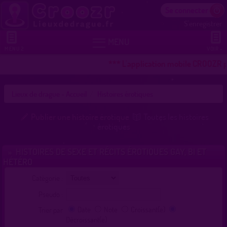
Se connecter
S'enregistrer


MENU
MENU 2
VOIR +
*** L'application mobile CROOZR pou
Lieux de drague - Accueil
Histoires érotiques
Publier une histoire érotique
Toutes les histoires
érotiques
HISTOIRES DE SEXE ET RÉCITS ÉROTIQUES GAY, BI ET
»
HÉTÉRO
Catégorie :
Pseudo :
Date
Note
Croissant(e)
Trier par
Décroissant(e)