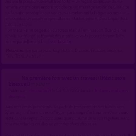
Dès que la pression devenait trop forte — un regard suspicieux de ma
femme sur ma peau encore trop douce, un message anodin de Charlotte
qui faisait remonter les souvenirs, ou simplement la fatigue accumulée —,
je ressentait un besoin irrépressible de « lâcher prise ». C’est là que Théa
entrait en scène.
Mon mécanisme de gestion du stress était la féminisation. Quand je me
sentais submergé, je trouvait des moments volés pour redevenir Théa,
même partiellement [......]
voir la suite
Mots-clés :
En partie vraie, Gay, Hétéro, Bisexuel, Fellation, Sodomie,
Trav, Trans, Au travail
Ma première fois avec un travesti (Récit sexe
bisexuel)
** NEW **
Publié par :
elmatador74
le 03/08/2026 dans les
Histoires érotiques
Bisexuels
Dans mes récits précédents, j’ai parlé de mes nombreuses baises avec
Sylvie, aujourd’hui mon ex-collègue : j’ai changé d’entreprise et mais suis
resté dans la région. Je continuais quand même de la voir régulièrement,
pour me vider les couilles ou pour des plans plus sales.
Son mari était parfois là. Il nous matais, se branlait comme un bon cuck. Il