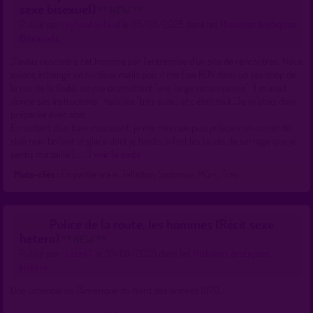
sexe bisexuel)
** NEW **
Publié par :
sylviafoulard
le 05/08/2026 dans les
Histoires érotiques
Bisexuels
J'avais rencontré cet homme par l'entremise d'un site de rencontres. Nous
avions échangé un ou deux mails puis il me fixa RDV dans un sex shop de
la rue de la Gaîté, en me promettant "une large récompense". Il m'avait
donné ses instructions : habillée "très pute", et c'était tout. Je m'étais donc
préparée avec soin.
En sortant d'un bain moussant, je me mis nue puis je laçais un corset de
skaï noir, brillant et glacé dont je tendis si fort les lacets de serrage que je
sentis ma taille [......]
voir la suite
Mots-clés :
En partie vraie, Fellation, Sodomie, Mûrs, Trav
Police de la route, les hommes (Récit sexe
hetero)
** NEW **
Publié par :
tazz43
le 05/08/2026 dans les
Histoires érotiques
Hétéro
Une uchronie de l’Amérique du Nord des années 1970…