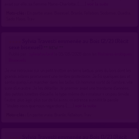
avait sur elle, sa femme Marie-Charlotte, [......]
voir la suite
Mots-clés :
En partie vraie, Bisexuel, Branle, Fellation, Sodomie, Quadra,
Sado Maso, Trav
Sylvia Travesti emmenée au Bois (2/2) (Récit
sexe bisexuel)
** NEW **
Publié par :
sylviafoulard
le 05/08/2026 dans les
Histoires érotiques
Bisexuels
Je me retrouvai sur un petit trottoir en terre battue, près du bois dont les
grands arbres procuraient une ombre protectrice. Je fis quelques pas et
sentis quelqu’un marcher dans les taillis. Un homme sortit de l’ombre, vite
suivi d’un autre. Je les détaillai ; le premier avait une trentaine d’années,
des petites lunettes d’écaille, le type même du « mateur » un peu timide ;
l’autre, plus âgé, plus sur de lui aussi, m’adressa aussitôt la parole
:"Voulez-vous que nous regardions [......]
voir la suite
Mots-clés :
En partie vraie, Branle, Fellation, Trav
Sylvia Travesti emmenée au Bois (1/2) (Récit