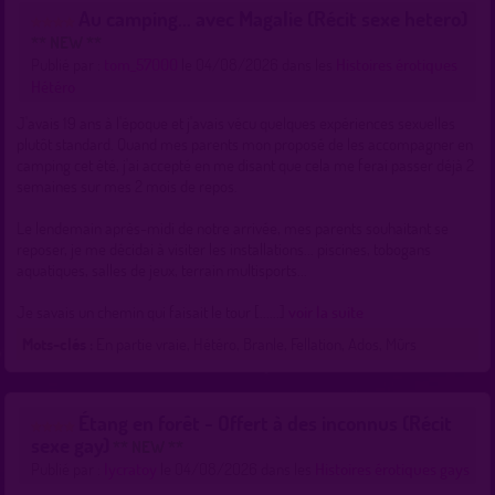
Au camping... avec Magalie (Récit sexe hetero)
** NEW **
Publié par :
tom_57000
le 04/08/2026 dans les
Histoires érotiques
Hétéro
J'avais 19 ans à l'époque et j'avais vécu quelques expériences sexuelles
plutôt standard. Quand mes parents mon proposé de les accompagner en
camping cet été, j'ai accepté en me disant que cela me ferai passer déjà 2
semaines sur mes 2 mois de repos.
Le lendemain après-midi de notre arrivée, mes parents souhaitant se
reposer, je me décidai à visiter les installations... piscines, tobogans
aquatiques, salles de jeux, terrain multisports...
Je savais un chemin qui faisait le tour [......]
voir la suite
Mots-clés :
En partie vraie, Hétéro, Branle, Fellation, Ados, Mûrs
Étang en forêt - Offert à des inconnus (Récit
sexe gay)
** NEW **
Publié par :
lycratoy
le 04/08/2026 dans les
Histoires érotiques gays