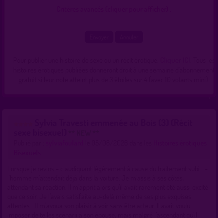
Critères avancés (cliquer pour afficher) :
Pour publier une histoire de sexe ou un récit érotique,
Cliquer ICI
. Tous les
histoires érotiques publiées donneront droit à une semaine d'abonnement
gratuit si leur note atteint plus de 3 étoiles sur 4 (avec 10 votants mini).
Sylvia Travesti emmenée au Bois (3) (Récit
sexe bisexuel)
** NEW **
Publié par :
sylviafoulard
le 05/08/2026 dans les
Histoires érotiques
Bisexuels
Lorsque je revins – claudiquant légèrement à cause du traitement subi… -
l'homme m’attendait déjà dans la voiture. Je m’assis à ses côtés,
attendant sa réaction. Il m’apprit alors qu’il avait rarement été aussi excité
que ce soir. Je l’avais satisfaite au-delà même de ses plus exquises
attentes… Il m’avoua son plaisir à voir sans être acteur. Il avait voulu
imposer de telles scénarii à son épouse, mais malgré l’ascendant qu’il