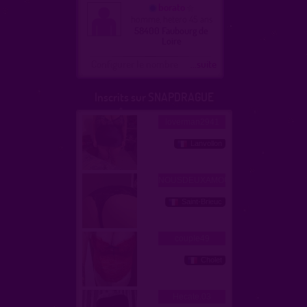
borato
homme, hetero 45 ans
58400 Faubourg de
Loire
Configurer le nombre
...suite
Inscrits sur SNAPDRAGUE