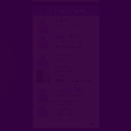
Derniers inscrits

titi06
homme, bi 69 ans
dylan6010
homme, bi 29 ans
60000 Beauvais
jlien08
homme, gay 49 ans
greg0013
homme, trav 63 ans
30240 Le Grau-du-Roi
coolman7369
homme, bi 52 ans
porge19
homme trans, bi 64 ans
75001 Paris
...suite