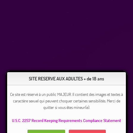
SITE RESERVE AUX ADULTES + de 18 ans
Ce site est réservé à un public MAJEUR. Il contient des images et textes à
caractère sexuel qui peuvent choquer certaines sensibilités. Merci de
quitter si vous êtes mineur(e).
U.S.C. 2257 Record Keeping Requirements Compliance Statement