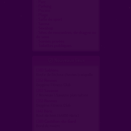
Parc
Parking
Piscine
Plage
Salle de sport
Sauna
Sexshop
Sites de rencontres, de drague ou
de sexe
Soirées privées
Toilettes publiques
Nouveaux lieux

(38)
Sablons
Route de l'écluse chemin tranquille
(35)
Rennes
Oxygène Fitness Club
(26)
Savasse
/ Nouveau \ Savasse plan nature
(35)
Rennes
Oxygène Fitness Club
(44)
Héric
Bout de bois (44810 Héric)
(30)
Castillon-du-Gard
Bord de rivière