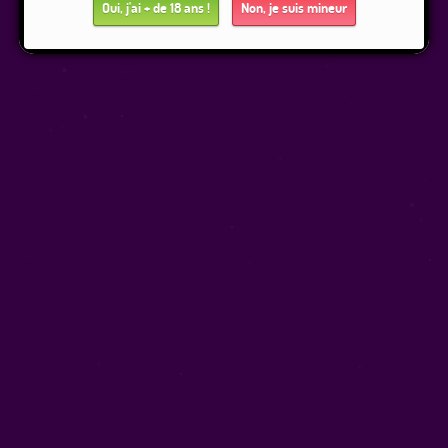
Oui, j'ai + de 18 ans !
Non, je suis mineur