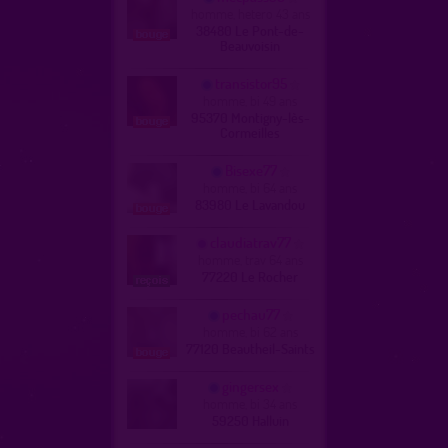
homme, hetero 43 ans
38480 Le Pont-de-
Beauvoisin
transistor95
homme, bi 49 ans
95370 Montigny-lès-
Cormeilles
Bisexe77
homme, bi 64 ans
83980 Le Lavandou
claudiatrav77
homme, trav 64 ans
77220 Le Rocher
pechau77
homme, bi 62 ans
77120 Beautheil-Saints
gingersex
homme, bi 34 ans
59250 Halluin