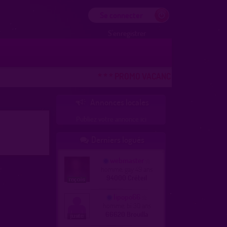
Se connecter
S'enregistrer
* * * PROMO VACANCES ! DERNIERE CHAN
Annonces locales

Publiez votre annonce ici
Derniers logués

webmaster
homme, gay 49 ans
94000 Créteil
lipopo66
homme, bi 30 ans
66620 Brouilla