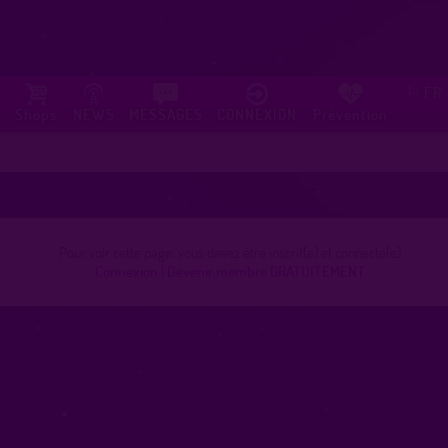
FR
⚐
Shops
NEWS
MESSAGES
CONNEXION
Prévention
Pour voir cette page, vous devez être inscrit(e) et connecté(e)
Connexion
|
Devenir membre GRATUITEMENT