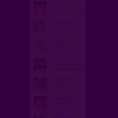
choumi63
homme, bi 39 ans
63300 Creux de l'Enfer
aime59
homme, bi 69 ans
59280 Armentières
jaimesucer89
homme, bi 40 ans
89700 Tonnerre
mich85
homme, hetero 61 ans
85600 La Gimonière
alex71700
homme, hetero 34 ans
71700 Tournus
saggylover
homme, bi 60 ans
66730 Sournia
mecpass38