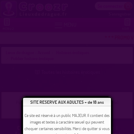
Se connecter
S'enregistrer


MENU
MENU 2
VOIR +
* * * PROMO 
Lieux de drague - Accueil
Histoires érotiques
Publier histoire érotique
Toutes les histoires érotiques
SITE RESERVE AUX ADULTES + de 18 ans
Pour voir cette page, vous devez être inscrit(e) et connecté(e)
Connexion
|
Devenir membre GRATUITEMENT
Ce site est réservé à un public MAJEUR. Il contient des
images et textes à caractère sexuel qui peuvent
Contact
|
Support
|
Affiliation - Gagnez de l'argent
|
choquer certaines sensibilités. Merci de quitter si vous
A propos de lieuxdedrague.fr
|
Conditions d'utilisation
|