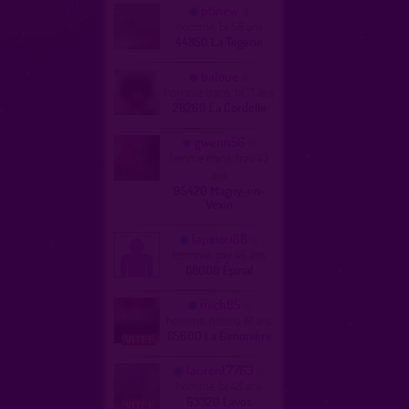
ptinew
homme, bi 56 ans
44850 La Tégerie
baloue
homme trans, bi 71 ans
28260 La Cordelle
gwenn56
femme trans, trav 43
ans
95420 Magny-en-
Vexin
lapinou88
homme, gay 46 ans
88000 Épinal
mich85
homme, hetero 61 ans
85600 La Gimonière
laurent7763
homme, bi 48 ans
63320 Lavos