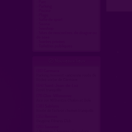
Parc
Parking
Piscine
Plage
Salle de sport
Sauna
Sexshop
Sites de rencontres, de drague ou
de sexe
Soirées privées
Toilettes publiques
Nouveaux lieux

(81)
Carmaux
Parking réouvert -ancienne route de
Rodez sortie de Carmaux
(64)
Saint-Jean-de-Luz
Forêt tranquille
(71)
Clux-Villeneuve
Aire sur N73 entre Chalon et Dole
(38)
Sablons
Route de l'écluse chemin tranquille
(35)
Rennes
Oxygène Fitness Club
(26)
Savasse
/ Nouveau \ Savasse plan nature