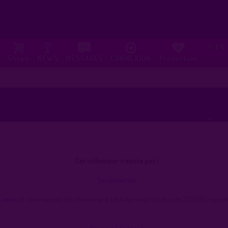
FR
⚐
Shops
NEWS
MESSAGES
CONNEXION
Prévention
Cet utilisateur n'existe pas !
Se connecter
z-vous
et commencez dès maintenant à tchater avec les plus de 235000 membres
Revenir à l'accueil