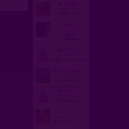
phil74150
homme, bi 58 ans
74150 Rumilly
supercoco
homme, hetero 43 ans
49000 La
Guichaumerie
andre37
homme, bi 65 ans
37800 La Renardière
lopesoumise03
homme, bi 22 ans
03100 Montluçon
kaji2020
homme, bi 66 ans
02800 Charmes
chauvin
homme, hetero 57 ans
92120 Montrouge