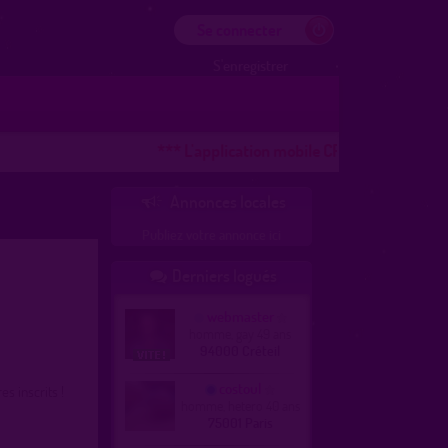
Se connecter
S'enregistrer
*** L'application mobile CROOZR pour les télé
Annonces locales

Publiez votre annonce ici
Derniers logués

webmaster
homme, gay 49 ans
94000 Créteil
costoul
 inscrits !
homme, hetero 40 ans
75001 Paris