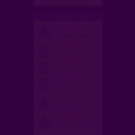
Derniers inscrits

hagoth
homme, bi 46 ans
27420 Authevernes
nbvxxw2
homme, hetero 36 ans
cool5050
homme, hetero 69 ans
blackoss
homme, hetero 38 ans
34062 Montpellier
kajynn
homme, bi 55 ans
75020 Paris
remont
homme, hetero 44 ans
07790 Saint-Alban-d'Ay
...suite