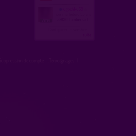
ugochku59
homme, hetero 35 ans
59130 Lambersart
Configurer le nombre
...suite
Suppression de compte
|
Témoignages
|