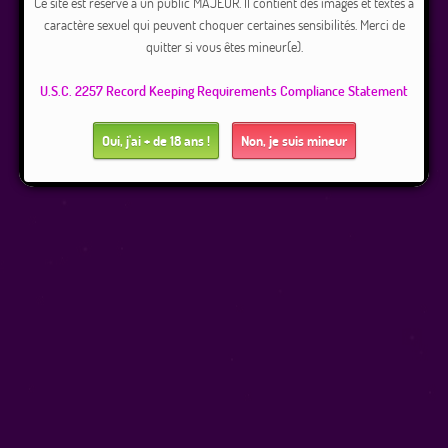
Ce site est réservé à un public MAJEUR. Il contient des images et textes à
caractère sexuel qui peuvent choquer certaines sensibilités. Merci de
quitter si vous êtes mineur(e).
U.S.C. 2257 Record Keeping Requirements Compliance Statement
Oui, j'ai + de 18 ans !
Non, je suis mineur