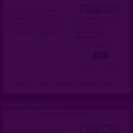
L'Instant X est un cinéma dans
lequel vous pouvez trouver
1.7 / 5
Ce lieu a été noté
facilement des plans... le lieu est
Type :
Cinéma gay et hétéro
fréquenté par des couples et des
Ville :
Le Cap d'Agde
hommes seuls. Vous pourrez aussi
Région :
Occitanie
y trouver des trav et des trans.
Pays :
France
0
1
2
3
4
5
( 0 = faux lieu 4 = lieu TOP )
Plan
|
J'y vais
|
Messages
|
Fréquentation
|
Naviguer
GOODMEN STORE AND KINO
Lieu de drague gay et hétéro à Sarrebruck
>
proposé par
alexbi
(23/03/2023)
Au rez-de-chaussée un sex Shop