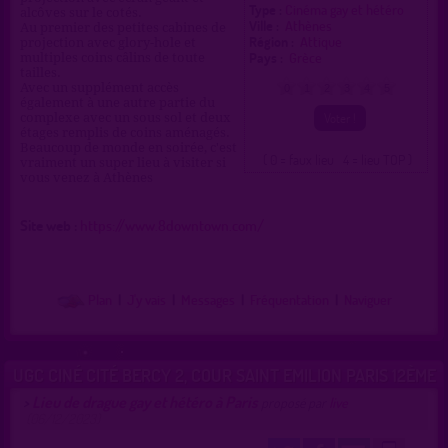
Type :
Cinéma gay et hétéro
alcôves sur le cotés.
Ville :
Athènes
Au premier des petites cabines de
Région :
Attique
projection avec glory-hole et
Pays :
Grèce
multiples coins câlins de toute
tailles.
Avec un supplément accès
0
1
2
3
4
5
également à une autre partie du
complexe avec un sous sol et deux
étages remplis de coins aménagés.
Beaucoup de monde en soirée, c'est
( 0 = faux lieu 4 = lieu TOP )
vraiment un super lieu à visiter si
vous venez à Athènes
Site web :
https://www.8downtown.com/
Plan
|
J'y vais
|
Messages
|
Fréquentation
|
Naviguer
UGC CINÉ CITÉ BERCY 2, COUR SAINT EMILION PARIS 12ÈME
Lieu de drague gay et hétéro à Paris
>
proposé par
live
(06/12/2023)