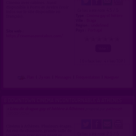
Cinema avec cabines. Aussi
disponible à Porto et Aveiro (voir
4.5 / 5
Ce lieu a été noté
infos sur le site disponible en
Type :
Cinéma gay et hétéro
français).
Ville :
Braga
Région :
undefined
Pays :
Portugal
Site web :
https://cinemaszerotabus.com/
0
1
2
3
4
5
( 0 = faux lieu 4 = lieu TOP )
Plan
|
J'y vais
|
Messages
|
Fréquentation
|
Naviguer
8 DOWNTOWN CINÉMA INCONTOURNABLE À ATHÈNES
Lieu de drague gay et hétéro à Athènes
>
proposé par
patbreizh
(13/10/2024)
Cinéma à Athènes. Plusieurs étages.
Au rez-de-chaussée, grande salle de
2.5 / 5
Ce lieu a été noté
projection avec écran géant et