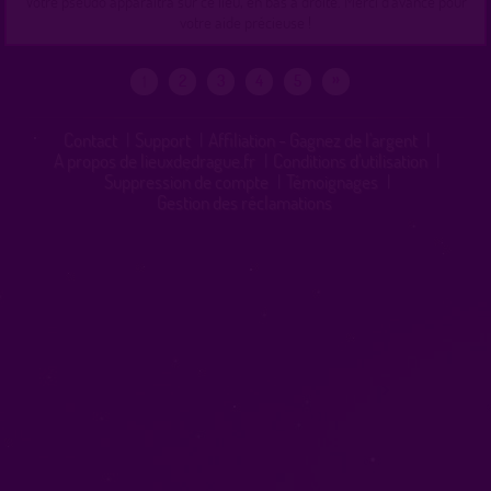
Votre pseudo apparaîtra sur ce lieu, en bas à droite. Merci d'avance pour
votre aide précieuse !
»
2
3
4
5
1
Contact
|
Support
|
Affiliation - Gagnez de l'argent
|
A propos de lieuxdedrague.fr
|
Conditions d'utilisation
|
Suppression de compte
|
Témoignages
|
Gestion des réclamations