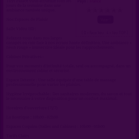
Pays :
France
Toys Palace vous accueille tous les
jours de la semaine dans une
ambiance tamisée unique.
0
1
2
3
4
5
Nos Espaces de Plaisir
Salle Vidéo HD :
( 0 = faux lieu 4 = lieu TOP )
Relaxez-vous dans nos larges
canapés en cuir face à nos écrans haute définition. Une ambiance «
néon rouge » immersive idéale pour les rapprochements.
Cabines Privatives :
Pour vos moments d'intimité totale, seul ou accompagné, dans un
environnement calme et sécurisé.
Espace Détente : Une salle équipée d'une table de massage
professionnelle pour varier les plaisirs.
Hygiène Irréprochable : Des sanitaires modernes, du savon et tout
le nécessaire à votre disposition pour un confort maximal.
Horaires d'ouverture (7j/7)
La Boutique : 10h00 - 02h00
Espaces Coquins (Salles and Cabines) : 10h00 - 01h00
Tarifs Clairs