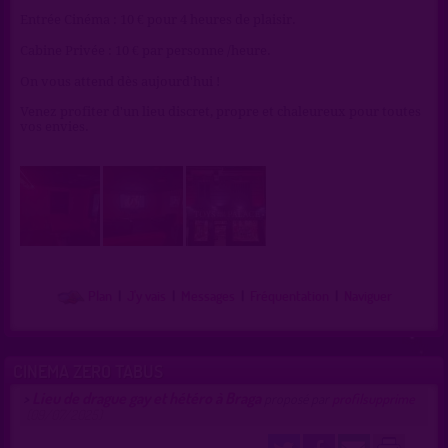
Entrée Cinéma : 10 € pour 4 heures de plaisir.
Cabine Privée : 10 € par personne /heure.
On vous attend dès aujourd'hui !
Venez profiter d'un lieu discret, propre et chaleureux pour toutes
vos envies.
Plan
|
J'y vais
|
Messages
|
Fréquentation
|
Naviguer
CINEMA ZERO TABUS
Lieu de drague gay et hétéro à Braga
>
proposé par
profilsupprime
(09/07/2025)