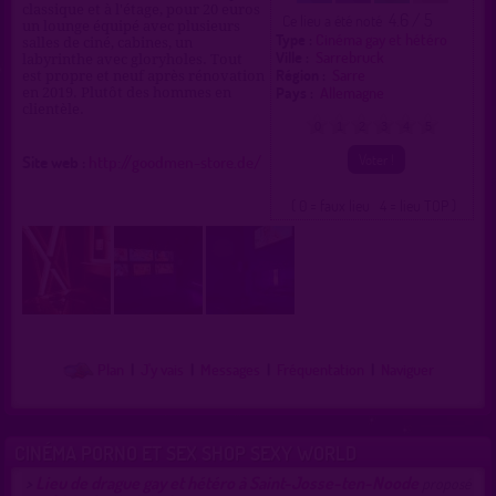
classique et à l'étage, pour 20 euros
4.6 / 5
Ce lieu a été noté
un lounge équipé avec plusieurs
Type :
Cinéma gay et hétéro
salles de ciné, cabines, un
Ville :
Sarrebruck
labyrinthe avec gloryholes. Tout
Région :
Sarre
est propre et neuf après rénovation
Pays :
Allemagne
en 2019. Plutôt des hommes en
clientèle.
0
1
2
3
4
5
Site web :
http://goodmen-store.de/
( 0 = faux lieu 4 = lieu TOP )
Plan
|
J'y vais
|
Messages
|
Fréquentation
|
Naviguer
CINÉMA PORNO ET SEX SHOP SEXY WORLD
Lieu de drague gay et hétéro à Saint-Josse-ten-Noode
>
proposé