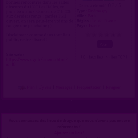
bonnes rencontres dans les salles
0.2 / 5
Ce lieu a été noté
obscures du UGC Les Halles, en
Type :
Cinéma gay
journée ou aux séances de 21h-22h
Ville :
Paris
aux derniers rangs : gardez l'œil
Région :
Île-de-France
ouvert, on sera peut-être voisins de
Pays :
France
rangée une prochaine ;-)
Disclaimer : comme dans tout lieu
0
1
2
3
4
5
public, restez discret !
Site web :
( 0 = faux lieu 4 = lieu TOP )
https://www.ugc.fr/cinema.html?
id=10
Plan
|
J'y vais
|
Messages
|
Fréquentation
|
Naviguer
Vous connaissez des lieux de drague que nous n'avons pas encore
référencés ?
Ajoutez un lieu !