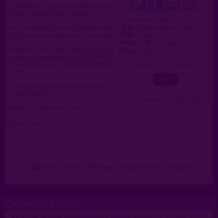
Cinéma UGC Ciné Cité Bercy 2, cour
Saint Emilion Paris 12ème.
2.3 / 5
Ce lieu a été noté
Type :
Cinéma gay et hétéro
Un très bel endroit multiplex où les
Ville :
Paris
films ne seront pas que sur la toile.
Région :
Île-de-France
Pays :
France
Inscrivez vous dans messages pour
votre programmation et invitation
d'un delicieux et savoureux côte à
0
1
2
3
4
5
côte...
Toujours dans la discrétion et le
respect du lieu.
( 0 = faux lieu 4 = lieu TOP )
Merci à Toutes et à Tous.
Bizz. Live.
Plan
|
J'y vais
|
Messages
|
Fréquentation
|
Naviguer
CINEMA ZERO TABUS
Lieu de drague gay et hétéro à Aveiro
>
proposé par
frodoxl