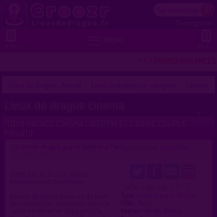
Se connecter
S'enregistrer


MENU
MENU 2
VOIR +
* * * PROMO VACANCES !
Lieux de drague - Accueil
Lieux de drague par catégorie
Cinéma
Lieux de drague cinema
TOYS PALACE CINÉMA LIBERTIN ET CABINE COUPLE
PRIVATIF
Lieu de drague gay et hétéro à Paris
>
proposé par
toyspalace
(02/05/2026)
TOYS PALACE : 7j/7, Plaisir,
Rencontres et Discrétion
3.3 / 5
Ce lieu a été noté
Type :
Cinéma gay et hétéro
Besoin de lâcher prise ou de faire
Ville :
Paris
des rencontres sensuelles dans un
Région :
Île-de-France
cadre moderne et ultra-propre,