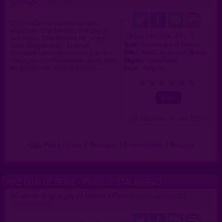
par
flib84
(21/09/2022)
Trois salles de cinéma un peu
glauques. Une hétéro, une gay et
3.4 / 5
Ce lieu a été noté
une trans. Une dizaine de sièges
Type :
Cinéma gay et hétéro
dans chaque salle. Endroit
Ville :
Saint-Josse-ten-Noode
fréquenté principalement par des
Région :
undefined
vieux pas très bandants...mais tous
Pays :
Belgium
les goûts sont dans la nature...
0
1
2
3
4
5
( 0 = faux lieu 4 = lieu TOP )
Plan
|
J'y vais
|
Messages
|
Fréquentation
|
Naviguer
MK2 QUAI DE SEINE - PARIS 19, STALINGRAD
Lieu de drague gay et hétéro à Paris
>
proposé par
slips_20
(25/08/2022)