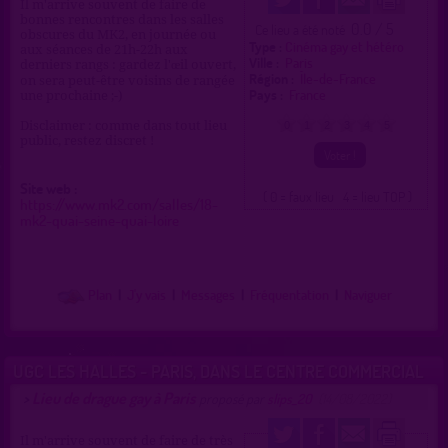
Il m'arrive souvent de faire de
bonnes rencontres dans les salles
0.0 / 5
Ce lieu a été noté
obscures du MK2, en journée ou
Type :
Cinéma gay et hétéro
aux séances de 21h-22h aux
Ville :
Paris
derniers rangs : gardez l'œil ouvert,
Région :
Île-de-France
on sera peut-être voisins de rangée
Pays :
France
une prochaine ;-)
Disclaimer : comme dans tout lieu
0
1
2
3
4
5
public, restez discret !
Site web :
( 0 = faux lieu 4 = lieu TOP )
https://www.mk2.com/salles/18-
mk2-quai-seine-quai-loire
Plan
|
J'y vais
|
Messages
|
Fréquentation
|
Naviguer
UGC LES HALLES - PARIS, DANS LE CENTRE COMMERCIAL
Lieu de drague gay à Paris
>
proposé par
slips_20
(14/08/2022)
Il m'arrive souvent de faire de très