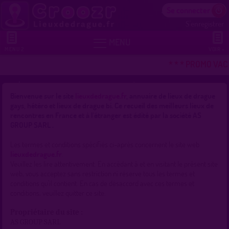
Se connecter
S'enregistrer


MENU
MENU 2
VOIR +
* * * PROMO VAC
Bienvenue sur le site
lieuxdedrague.fr
, annuaire de lieux de drague
gays, hétéro et lieux de drague bi. Ce recueil des meilleurs lieux de
rencontres en France et à l'étranger est édité par la société
AS
GROUP SARL
.
Les termes et conditions spécifiés ci-après concernent le site web
lieuxdedrague.fr
.
Veuillez les lire attentivement. En accédant à et en visitant le présent site
web, vous acceptez sans restriction ni réserve tous les termes et
conditions qu’il contient. En cas de désaccord avec ces termes et
conditions, veuillez quitter ce site.
Propriétaire du site :
AS GROUP SARL