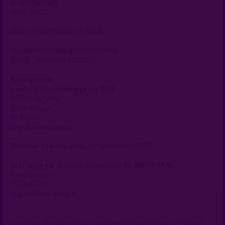
14 rue Charles V
75004 PARIS
SIRET : 451 627 871 R.C.S PARIS
SARL au capital de 10 000,00 Euros
Gérant : Sébastien ANTOINE.
Hébergement
:
le présent site est
hébergé par OVH
:
140 Quai du Sartel
59100 Roubaix
BP 90 140
http://www.ovh.com
Directeur de publication :
Mr Sébastien ANTOINE
Site réalisé par
la société informatique
AS GROUP SARL
:
14 rue Charles V
75004 PARIS
http://www.asgroup.fr
Le présent site web revêt un caractère informatif et non contractuel.