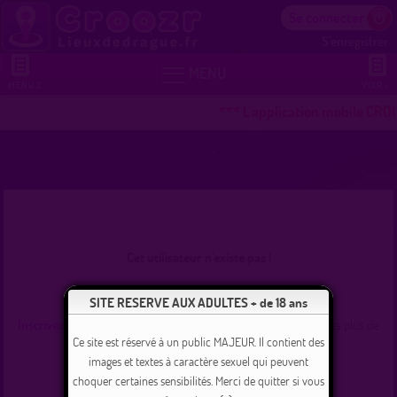
Se connecter
S'enregistrer


MENU
MENU 2
VOIR +
*** L'application mobile CROO
Cet utilisateur n'existe pas !
Se connecter
SITE RESERVE AUX ADULTES + de 18 ans
Inscrivez-vous
et commencez dès maintenant à tchater avec les plus de
235000 membres inscrits !
Ce site est réservé à un public MAJEUR. Il contient des
images et textes à caractère sexuel qui peuvent
choquer certaines sensibilités. Merci de quitter si vous
Revenir à l'accueil