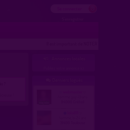
Se connecter
S'enregistrer
Il est important de NOTER les lieux
Les lieux 10
Annonces locales

Publiez votre annonce ici
Derniers logués

és ?
webmaster
écieuse !
homme, gay 49 ans
94000 Créteil
lolo811
homme, bi 24 ans
31400 Toulouse