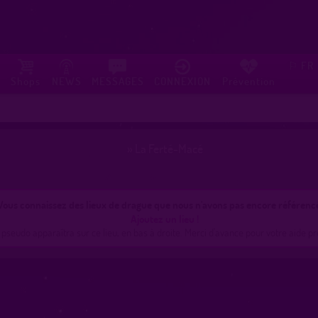
FR
⚐
Shops
NEWS
MESSAGES
CONNEXION
Prévention
»
La Ferté-Macé
Vous connaissez des lieux de drague que nous n'avons pas encore référenc
Ajoutez un lieu !
 pseudo apparaîtra sur ce lieu, en bas à droite. Merci d'avance pour votre aide pr