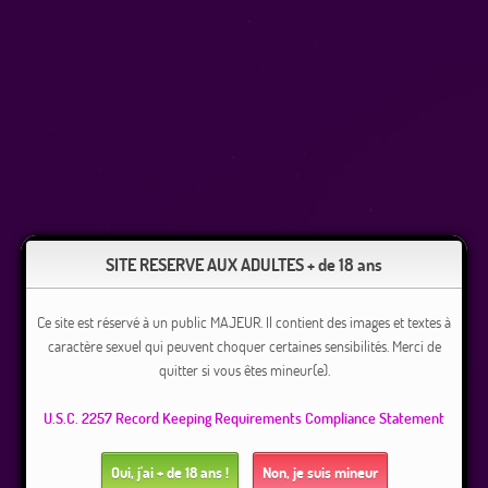
SITE RESERVE AUX ADULTES + de 18 ans
Ce site est réservé à un public MAJEUR. Il contient des images et textes à
caractère sexuel qui peuvent choquer certaines sensibilités. Merci de
quitter si vous êtes mineur(e).
U.S.C. 2257 Record Keeping Requirements Compliance Statement
Oui, j'ai + de 18 ans !
Non, je suis mineur