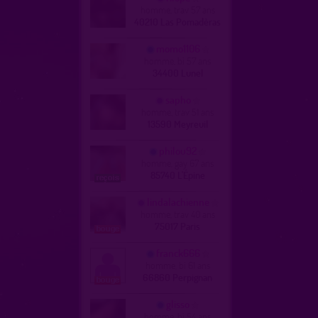
homme, trav 57 ans
40210 Las Pomadèras
momo1106
homme, bi 57 ans
34400 Lunel
sapho
homme, trav 51 ans
13590 Meyreuil
philou92
homme, gay 67 ans
85740 L'Épine
lindalachienne
homme, trav 40 ans
75017 Paris
franck666
homme, bi 61 ans
66860 Perpignan
glisso
homme, bi 54 ans