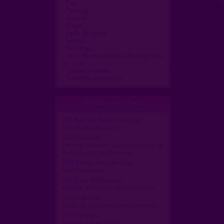
Parc
Parking
Piscine
Plage
Salle de sport
Sauna
Sexshop
Sites de rencontres, de drague ou
de sexe
Soirées privées
Toilettes publiques
Nouveaux lieux

(16)
Roullet-Saint-Estèphe
Maison abandonnée
(81)
Carmaux
Parking réouvert -ancienne route de
Rodez sortie de Carmaux
(64)
Saint-Jean-de-Luz
Forêt tranquille
(71)
Clux-Villeneuve
Aire sur N73 entre Chalon et Dole
(38)
Sablons
Route de l'écluse chemin tranquille
(35)
Rennes
Oxygène Fitness Club