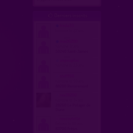
Derniers inscrits

fredo33
homme, bi 27 ans
moi26200
homme, 31 ans
50240 Saint-James
unpeuplus
homme, bi 23 ans
stefff88
homme, bi 50 ans
88200 Remiremont
rex28260
homme, bi 34 ans
28260 Le Potager de
Diane
roucoulette
femme, bi 60 ans
83700 Fréjus