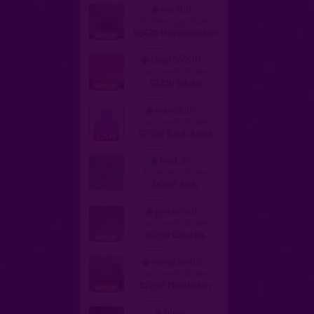
mic488
homme, gay 71 ans
88420 Moyenmoutier
steph57230
homme, bi 50 ans
57230 Bitche
nousdu84
homme, bi 67 ans
57500 Saint-Avold
fred_34
homme, bi 51 ans
34300 Agde
gonzales9
homme, bi 40 ans
91200 Cataplas
inception82
homme, bi 22 ans
82290 Montbeton
filope