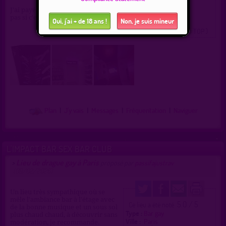
J'ai payé l'entrée 15 euros (je ne sais
pas si c'est un tarif de lancement)
Oui, j'ai + de 18 ans !
Non, je suis mineur
( 0 = faux lieu 4 = lieu TOP )
Plan
|
J'y vais
|
Messages
|
Fréquentation
|
Naviguer
L'IMPACT BAR SEX BAR CLUB
Lieu de drague gay à Paris
>
proposé par
passifajustrav
(09/02/2026)
Un lieu très sympathique où se
mêle l'ambiance bar à l'étage avec
5.0 / 5
Ce lieu a été noté
de la bonne musique et un sous sol
Type :
Bar gay
plus chaud chaud, à découvrir sans
Ville :
Paris
modération, je recommande.