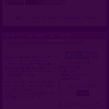
Plan
|
J'y vais
|
Messages
|
Fréquentation
|
Naviguer
AUTOUR DE LA FERME DE LA VILLETTE
Lieu de drague gay à Paris
>
proposé par
bouchapipe75
(04/07/2026)
Un nouveau spot où ça drague et ça
consomme sur place dans les
5.0 / 5
Ce lieu a été noté
alentours de la Ferme de la Villette,
Type :
Parc gay
il y a des buissons et arbres. Il
Ville :
Paris
convient d'être discret bien sur, et
Région :
Île-de-France
c'est uniquement la nuit.
Pays :
France
Envie de + de sécurité, discrétion,
confort, et hygiène ? Essaie
Le
0
1
2
3
4
5
Glory's
(bar libertin toutes
tendances avec 14 gloryholes, ciné
X, labyrinthe... à Créteil)
( 0 = faux lieu 4 = lieu TOP )