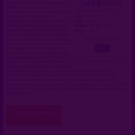
Le bar El Hombre est devenu une
référence des bars bears.
2.9 / 5
Ce lieu a été noté
L'ambiance est très conviviale, avec
Type :
Bar gay
chaque jour, une soirée. Du
Ville :
Paris
dimanche au jeudi soir, karaoke, et
Région :
Île-de-France
les vendredi et samedi, clubbing !
Pays :
France
Happy hour jusqu'à 23h tous les
jours, 2 ambiances (bar et terrasse
au rez-de-chaussée, espace dancing,
0
1
2
3
4
5
karaoke, bar et back-room au sous-
sol). Regardez le site Facebook
pour toutes les infos soirées.
Note
du webmaster :
El Hombre est
( 0 = faux lieu 4 = lieu TOP )
devenu mon lieu de sortie préféré
sur Paris. Si vous y allez, vous ferez
forcément des rencontres conviviales avec les clients. Le
personnel est super sympa, et c'est un vrai plaisir d'aller aux
soirées du week-end (la musique est géniale, ça change de la
techno de certains autres clubs...). Et pour les petites envies, il y a
la backroom où vous pourrez trouver des bouches accueillantes...
entre autres.
CE LIEU EST FERMÉ !!