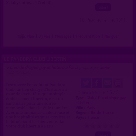
X, labyrinthe... à Créteil)
( 0 = faux lieu 4 = lieu TOP )
Plan
|
J'y vais
|
Messages
|
Fréquentation
|
Naviguer
LE PANDORA CLUB LIBERTIN
Lieu de drague gay et hétéro à Paris
>
proposé par
axelw
(22/10/2024)
Découvrez l’envoûtant Pandora
Club, un lieu chargé d’histoire au
4.5 / 5
Ce lieu a été noté
cœur de Paris. Plus qu’un simple
Type :
Club / Discothèque gay
établissement libertin, c’est un
et hétéro
sanctuaire pour une soirée
Ville :
Paris
mémorable dans la Ville Lumière.
Région :
Île-de-France
Avec une ambiance chaleureuse et
Pays :
France
une hospitalité exquise, novices et
habitués sont les bienvenus dans
votre club libertin à Paris.
0
1
2
3
4
5