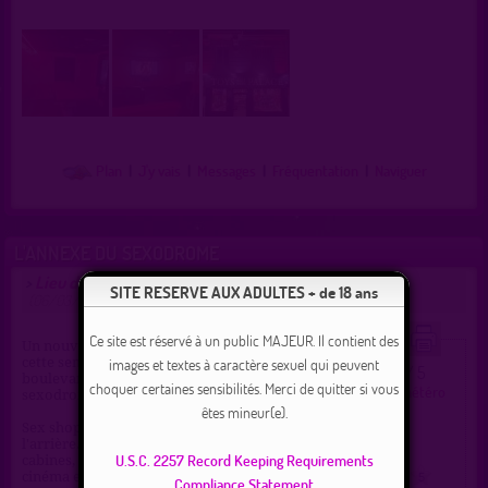
Plan
|
J'y vais
|
Messages
|
Fréquentation
|
Naviguer
L'ANNEXE DU SEXODROME
Lieu de drague gay et hétéro à Paris
>
proposé par
bicool7
SITE RESERVE AUX ADULTES + de 18 ans
(06/03/2026)
Ce site est réservé à un public MAJEUR. Il contient des
Un nouveau lieu vient d ouvrir
images et textes à caractère sexuel qui peuvent
cette semaine dans Pigalle. 25
3.7 / 5
Ce lieu a été noté
boulevard de Clichy (a côté de
choquer certaines sensibilités. Merci de quitter si vous
Type :
Sexshop gay et hétéro
sexodrome)
Ville :
Paris
êtes mineur(e).
Région :
Île-de-France
Sex shop avec cinema/cruising a
Pays :
France
l'arrière. Tres sympa : Glory hole,
U.S.C. 2257 Record Keeping Requirements
cabines, il y a 2 grandes salles de
cinéma et même un mur de godes !
0
1
2
3
4
5
Compliance Statement