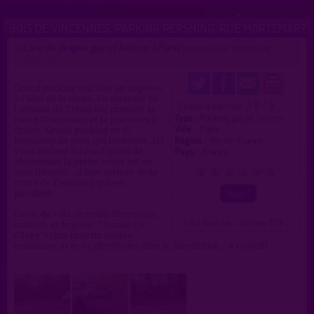
BOIS DE VINCENNES, PARKING PERSHING, RUE MORTEMART
Lieu de drague gay et hétéro à Paris
>
proposé par
simon_nat
(10/10/2023)
Grand parking qui finit en impasse
à l'abri de la route. En arrivant de
3.9 / 5
Ce lieu a été noté
l'avenue de Tremblay, prendre la
Type :
Parking gay et hétéro
route Mortemart et la première à
Ville :
Paris
droite. Grand parking en U,
Région :
Île-de-France
beaucoup de gens qui tournent..(si
Pays :
France
vous arrivez du rond point de
Mortemart la petite route est en
sens interdit...il faut arriver de la
0
1
2
3
4
5
route de Tremblay qui est
parallèle...
Envie de + de sécurité, discrétion,
( 0 = faux lieu 4 = lieu TOP )
confort, et hygiène ? Essaie
Le
Glory's
(bar libertin toutes
tendances avec 14 gloryholes, ciné X, labyrinthe... à Créteil)