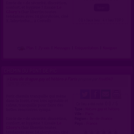
Envie de + de sécurité, discrétion,
confort, et hygiène ? Essaie
Le
Glory's
(bar libertin toutes
tendances avec 14 gloryholes, ciné
( 0 = faux lieu 4 = lieu TOP )
X, labyrinthe... à Créteil)
Plan
|
J'y vais
|
Messages
|
Fréquentation
|
Naviguer
CHEMIN DU PONT DE PIC
Lieu de drague gay et hétéro à Paris
>
proposé par
fred040
(29/12/2025)
Petit chemin tranquille qui mène
dans la forêt, c'est très agréable et
0.0 / 5
Ce lieu a été noté
calme, tranquille pour faire des
Type :
Nature gay et hétéro
belles rencontres sympa
Ville :
Paris
Région :
Île-de-France
Envie de + de sécurité, discrétion,
Pays :
France
confort, et hygiène ? Essaie
Le
Glory's
(bar libertin toutes
tendances avec 14 gloryholes, ciné
0
1
2
3
4
5