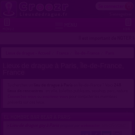
Se connecter
S'enregistrer


MENU
MENU 2
VOIR +
Il est important de NOTER les 
Lieux de drague - Accueil
France
Île-de-France
Paris
Lieux de drague à Paris, Île-de-France,
France
Tu cherches un
lieu de drague à Paris
en Île-de-France ? Voici
248
lieux de rencontres
: en ville, toilettes publiques, sexshop, parc, nature.
Connectez-vous
ou
inscrivez-vous
pour contacter les membres
présents sur ces lieux.
EL HOMBRE BAR BEAR À PARIS
Lieu de drague gay à Paris
>
proposé par
webmaster
(28/05/2022)