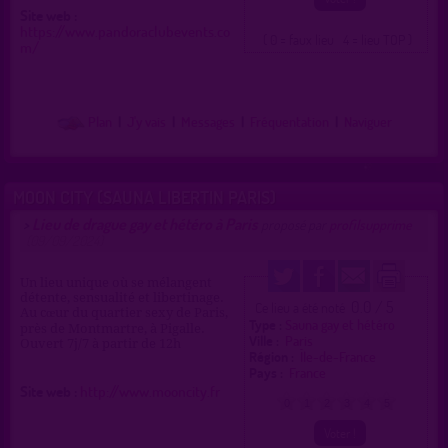
Site web :
https://www.pandoraclubevents.co
( 0 = faux lieu 4 = lieu TOP )
m/
Plan
|
J'y vais
|
Messages
|
Fréquentation
|
Naviguer
MOON CITY (SAUNA LIBERTIN PARIS)
Lieu de drague gay et hétéro à Paris
>
proposé par
profilsupprime
(09/09/2024)
Un lieu unique où se mélangent
détente, sensualité et libertinage.
0.0 / 5
Ce lieu a été noté
Au cœur du quartier sexy de Paris,
Type :
Sauna gay et hétéro
près de Montmartre, à Pigalle.
Ville :
Paris
Ouvert 7j/7 à partir de 12h
Région :
Île-de-France
Pays :
France
Site web :
http://www.mooncity.fr
0
1
2
3
4
5