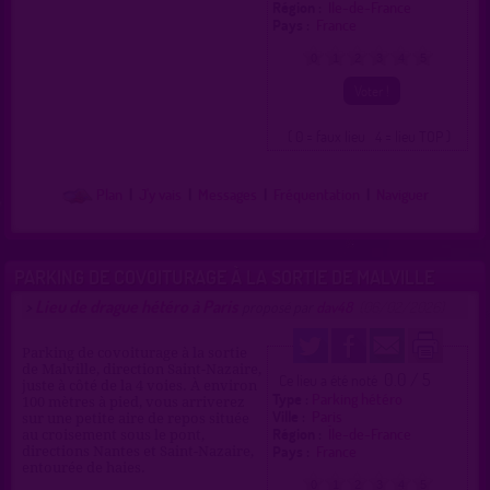
Région :
Île-de-France
Pays :
France
0
1
2
3
4
5
( 0 = faux lieu 4 = lieu TOP )
Plan
|
J'y vais
|
Messages
|
Fréquentation
|
Naviguer
PARKING DE COVOITURAGE À LA SORTIE DE MALVILLE
Lieu de drague hétéro à Paris
>
proposé par
dav48
(06/02/2026)
Parking de covoiturage à la sortie
de Malville, direction Saint-Nazaire,
0.0 / 5
Ce lieu a été noté
juste à côté de la 4 voies. À environ
Type :
Parking hétéro
100 mètres à pied, vous arriverez
Ville :
Paris
sur une petite aire de repos située
Région :
Île-de-France
au croisement sous le pont,
Pays :
France
directions Nantes et Saint-Nazaire,
entourée de haies.
0
1
2
3
4
5