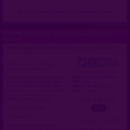
Plan
|
J'y vais
|
Messages
|
Fréquentation
|
Naviguer
TOYS PALACE CINÉMA LIBERTIN ET CABINE COUPLE
PRIVATIF
Lieu de drague gay et hétéro à Paris
>
proposé par
toyspalace
(02/05/2026)
TOYS PALACE : 7j/7, Plaisir,
Rencontres et Discrétion
3.3 / 5
Ce lieu a été noté
Type :
Cinéma gay et hétéro
Besoin de lâcher prise ou de faire
Ville :
Paris
des rencontres sensuelles dans un
Région :
Île-de-France
cadre moderne et ultra-propre,
Pays :
France
Toys Palace vous accueille tous les
jours de la semaine dans une
ambiance tamisée unique.
0
1
2
3
4
5
Nos Espaces de Plaisir
Salle Vidéo HD :
( 0 = faux lieu 4 = lieu TOP )
Relaxez-vous dans nos larges
canapés en cuir face à nos écrans haute définition. Une ambiance «