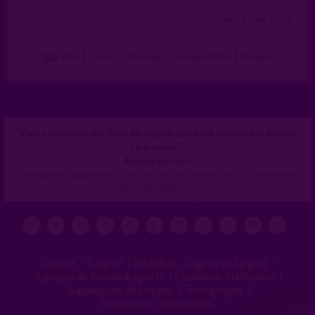
( 0 = faux lieu 4 = lieu TOP )
Plan
|
J'y vais
|
Messages
|
Fréquentation
|
Naviguer
Vous connaissez des lieux de drague que nous n'avons pas encore
référencés ?
Ajoutez un lieu !
Votre pseudo apparaîtra sur ce lieu, en bas à droite. Merci d'avance pour
votre aide précieuse !
»
2
3
4
5
6
7
8
9
10
1
Contact
|
Support
|
Affiliation - Gagnez de l'argent
|
A propos de lieuxdedrague.fr
|
Conditions d'utilisation
|
Suppression de compte
|
Témoignages
|
Gestion des réclamations