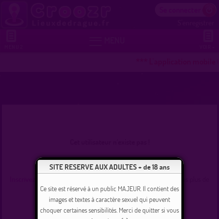
Se connecter
S'enregistrer


MENU
MENU 2
VOIR +
*** L'application mobile
Cet utilisateur n'existe pas !
Se connecter
SITE RESERVE AUX ADULTES + de 18 ans
Inscrivez-vous
et commencez dès maintenant à tchater avec les plus de
235000 membres inscrits !
Ce site est réservé à un public MAJEUR. Il contient des
images et textes à caractère sexuel qui peuvent
choquer certaines sensibilités. Merci de quitter si vous
Revenir à l'accueil