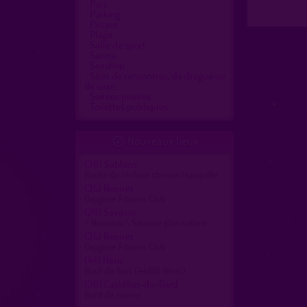
Parc
Parking
Piscine
Plage
Salle de sport
Sauna
Sexshop
Sites de rencontres, de drague ou
de sexe
Soirées privées
Toilettes publiques
Nouveaux lieux

(38)
Sablons
Route de l'écluse chemin tranquille
(35)
Rennes
Oxygène Fitness Club
(26)
Savasse
/ Nouveau \ Savasse plan nature
(35)
Rennes
Oxygène Fitness Club
(44)
Héric
Bout de bois (44810 Héric)
(30)
Castillon-du-Gard
Bord de rivière