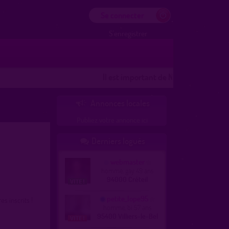
Se connecter
S'enregistrer
Il est important de NOTER les lieux
Les 
Annonces locales

Publiez votre annonce ici
Derniers logués

webmaster
homme, gay 49 ans
94000 Créteil
petite_lope95
 inscrits !
homme, bi 57 ans
95400 Villiers-le-Bel