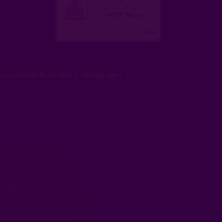
homme, bi 65 ans
54000 Nancy
Configurer le nombre
...suite
Suppression de compte
|
Témoignages
|