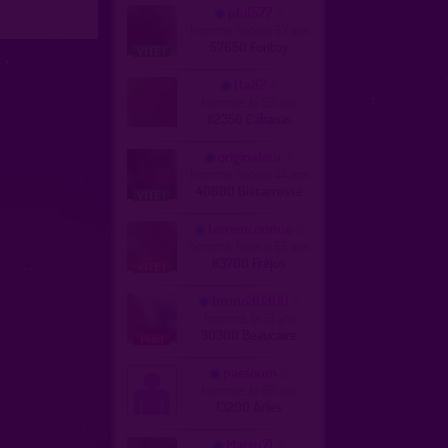
phil577
homme, hetero 57 ans
57650 Fontoy
tta82
homme, bi 59 ans
82350 Cabanas
originaleur
homme, hetero 44 ans
40600 Biscarrosse
terreinconnue
homme, hetero 65 ans
83700 Fréjus
bruno30300
homme, bi 61 ans
30300 Beaucaire
passoum
homme, bi 68 ans
13200 Arles
Marsu71