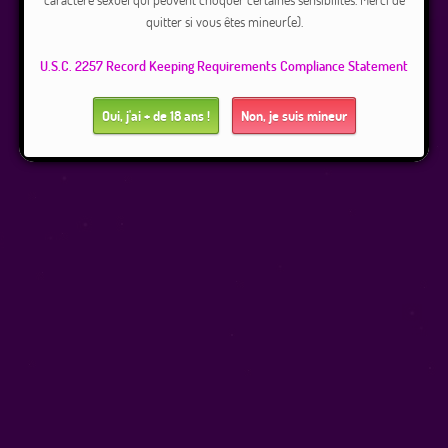
quitter si vous êtes mineur(e).
U.S.C. 2257 Record Keeping Requirements Compliance Statement
Oui, j'ai + de 18 ans !
Non, je suis mineur