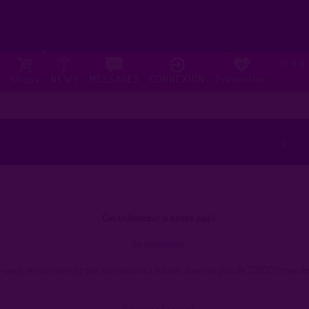
FR
⚐
Shops
NEWS
MESSAGES
CONNEXION
Prévention
Cet utilisateur n'existe pas !
Se connecter
z-vous
et commencez dès maintenant à tchater avec les plus de 235000 membres
Revenir à l'accueil