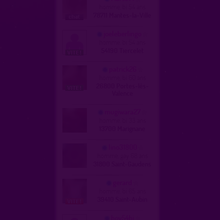
homme, bi 54 ans
78711 Mantes-la-Ville
joeleberlingo
homme, bi 54 ans
54190 Tiercelet
patrick26
homme, bi 60 ans
26800 Portes-lès-
Valence
mugiwara27
homme, bi 33 ans
13700 Marignane
lino31800
homme, gay 68 ans
31800 Saint-Gaudens
gerard
homme, bi 65 ans
39410 Saint-Aubin
boy54bi