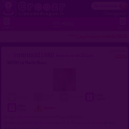
Se connecter
S'enregistrer


MENU
MENU 2
VOIR +
*** L'application mobile CROOZ
remium
romuald1980
homme bi de 25 ans
36200 Le Merle Blanc
Je suis
célibataire
et mesure 1m70 pour 60 kilos.
Je cherche plutôt
une femme
entre 18 et 70 ans pour
du sexe
et suis
abonné donc motivé !