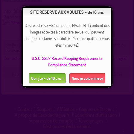
Inscrit(e) depuis le
Réservé abonnés
SITE RESERVE AUX ADULTES + de 18 ans
Dernière visite le
Réservé abonnés
Mémo
Ce site est réservé à un public MAJEUR. Il contient des
images et textes à caractère sexuel qui peuvent
Recherche
Localisation
Lieux
1 Commentaire
choquer certaines sensibilités. Merci de quitter si vous
Bonjour je voudrais faire des rencontres avec femmes couples trans ou
êtes mineur(e).
travestis
Contacter romuald1980 :
(Cliquez ici pour voir les messages échangés)
U.S.C. 2257 Record Keeping Requirements
Compliance Statement
Pour contacter un membre de ce site, vous devez être inscrit(e) et
Oui, j'ai + de 18 ans !
Non, je suis mineur
connecté(e).
Connexion
|
Inscription 100% gratuite
Contact
|
Support
|
Affiliation - Gagnez de l'argent
|
A propos de lieuxdedrague.fr
|
Conditions d'utilisation
|
Suppression de compte
|
Témoignages
|
Gestion des réclamations