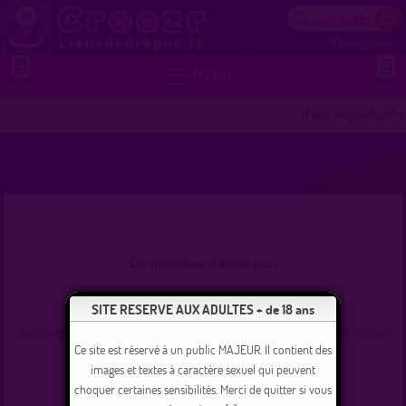
Se connecter
S'enregistrer


MENU
MENU 2
VOIR +
Il est important 
Cet utilisateur n'existe pas !
Se connecter
SITE RESERVE AUX ADULTES + de 18 ans
Inscrivez-vous
et commencez dès maintenant à tchater avec les plus de
235000 membres inscrits !
Ce site est réservé à un public MAJEUR. Il contient des
images et textes à caractère sexuel qui peuvent
choquer certaines sensibilités. Merci de quitter si vous
Revenir à l'accueil