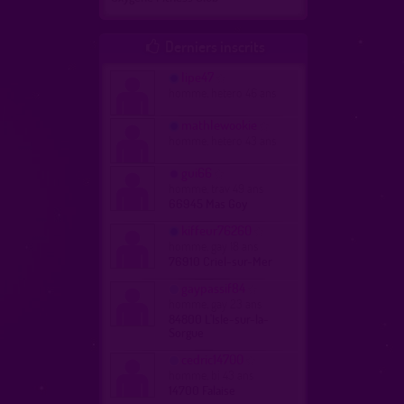
Derniers inscrits

lipe47
homme, hetero 46 ans
mathlewookie
homme, hetero 43 ans
gui66
homme, trav 49 ans
66945 Mas Goy
kiffeur76260
homme, gay 18 ans
76910 Criel-sur-Mer
gaypassif84
homme, gay 23 ans
84800 L'Isle-sur-la-
Sorgue
cedric14700
homme, bi 43 ans
14700 Falaise