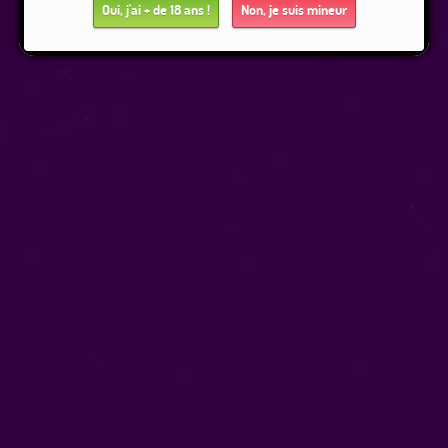
Oui, j'ai + de 18 ans !
Non, je suis mineur