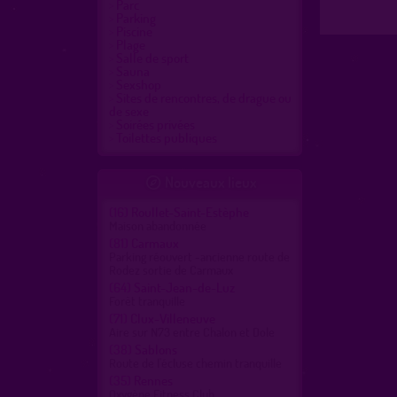
Parc
Parking
Piscine
Plage
Salle de sport
Sauna
Sexshop
Sites de rencontres, de drague ou
de sexe
Soirées privées
Toilettes publiques
Nouveaux lieux

(16)
Roullet-Saint-Estèphe
Maison abandonnée
(81)
Carmaux
Parking réouvert -ancienne route de
Rodez sortie de Carmaux
(64)
Saint-Jean-de-Luz
Forêt tranquille
(71)
Clux-Villeneuve
Aire sur N73 entre Chalon et Dole
(38)
Sablons
Route de l'écluse chemin tranquille
(35)
Rennes
Oxygène Fitness Club