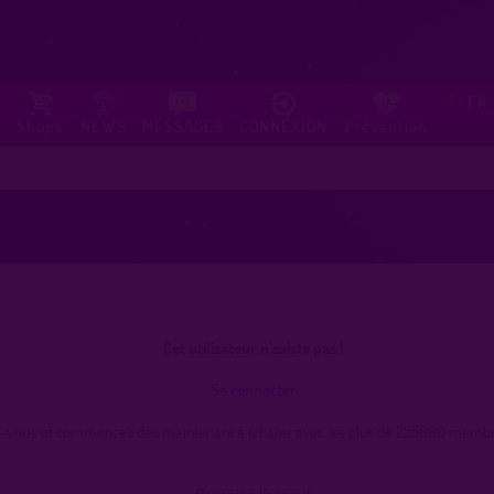
FR
⚐
Shops
NEWS
MESSAGES
CONNEXION
Prévention
Cet utilisateur n'existe pas !
Se connecter
z-vous
et commencez dès maintenant à tchater avec les plus de 235000 membres
Revenir à l'accueil