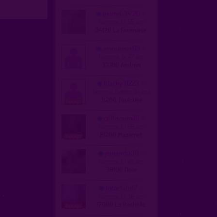
pierreb34120
homme, bi 55 ans
34120 La Fournaise
amoureux69
homme, bi 47 ans
33380 Andron
blacky31223
homme, hetero 34 ans
31200 Toulouse
cplhsoumi81
homme, bi 69 ans
81200 Mazamet
joueurdu30
homme, bi 48 ans
39100 Dole
totochdu17
homme, bi 36 ans
17000 La Rochelle