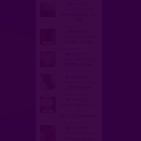
azerop
homme, bi 62 ans
91310 Longpont-sur-
Orge
dodo49
homme, trav 27 ans
49600 La Borde
alxx8637
homme, hetero 43 ans
37220 Le Bourg
natasha_k
homme, trav 39 ans
35000 Rennes
bebejo33
homme trans, trav 54
ans
33920 Les Fontaines
jrome48x
homme, hetero 51 ans
28630 Le Moulin