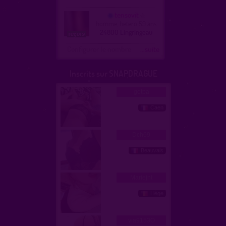
tensovit
homme, hetero 59 ans
24800 Lingringeau
Configurer le nombre
...suite
Inscrits sur SNAPDRAGUE