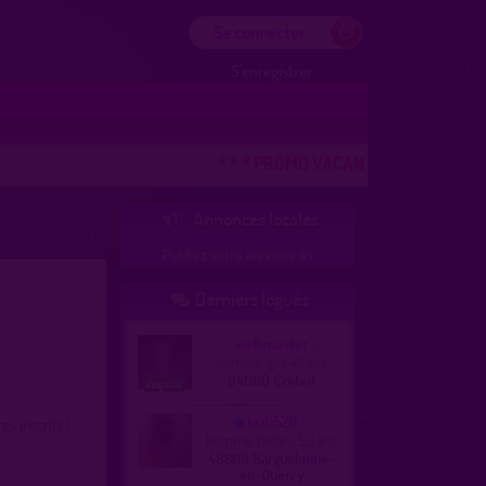
Se connecter
S'enregistrer
* * * PROMO VACANCES ! DERNIERE CHA
Annonces locales

Publiez votre annonce ici
Derniers logués

webmaster
homme, gay 49 ans
94000 Créteil
bull520
 inscrits !
homme, hetero 59 ans
46800 Barguelonne-
en-Quercy