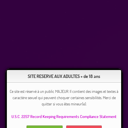
SITE RESERVE AUX ADULTES + de 18 ans
Ce site est réservé à un public MAJEUR. Il contient des images et textes à
caractère sexuel qui peuvent choquer certaines sensibilités. Merci de
quitter si vous êtes mineur(e).
U.S.C. 2257 Record Keeping Requirements Compliance Statement