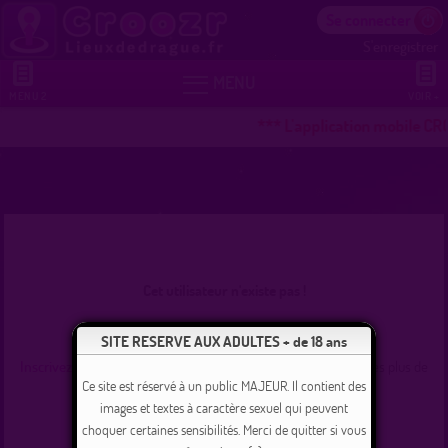
Se connecter
S'enregistrer


MENU
MENU 2
VOIR +
*** L'application mobile CR
Cet utilisateur n'existe pas !
Se connecter
SITE RESERVE AUX ADULTES + de 18 ans
Inscrivez-vous
et commencez dès maintenant à tchater avec les plus de
235000 membres inscrits !
Ce site est réservé à un public MAJEUR. Il contient des
images et textes à caractère sexuel qui peuvent
choquer certaines sensibilités. Merci de quitter si vous
Revenir à l'accueil