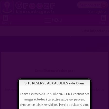
Se connecter
S'enregistrer


MENU
MENU 2
VOIR +
Il est important 
Cet utilisateur n'existe pas !
Se connecter
SITE RESERVE AUX ADULTES + de 18 ans
Inscrivez-vous
et commencez dès maintenant à tchater avec les plus de
235000 membres inscrits !
Ce site est réservé à un public MAJEUR. Il contient des
images et textes à caractère sexuel qui peuvent
choquer certaines sensibilités. Merci de quitter si vous
Revenir à l'accueil