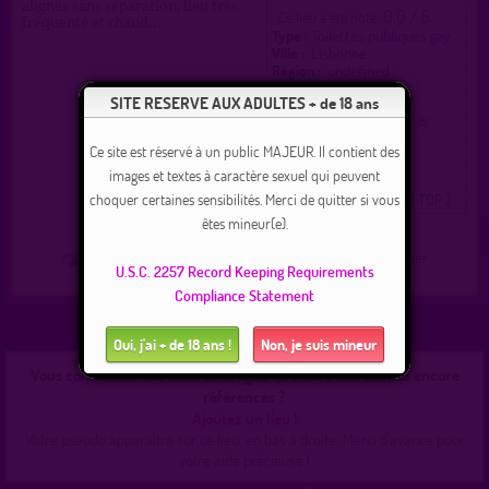
alignés sans séparation, lieu très
0.0 / 5
Ce lieu a été noté
fréquenté et chaud...
Type :
Toilettes publiques gay
Ville :
Lisbonne
Région :
undefined
Pays :
Portugal
SITE RESERVE AUX ADULTES + de 18 ans
0
1
2
3
4
5
Ce site est réservé à un public MAJEUR. Il contient des
images et textes à caractère sexuel qui peuvent
( 0 = faux lieu 4 = lieu TOP )
choquer certaines sensibilités. Merci de quitter si vous
êtes mineur(e).
Plan
|
J'y vais
|
Messages
|
Fréquentation
|
Naviguer
U.S.C. 2257 Record Keeping Requirements
Compliance Statement
Oui, j'ai + de 18 ans !
Non, je suis mineur
Vous connaissez des lieux de drague que nous n'avons pas encore
référencés ?
Ajoutez un lieu !
Votre pseudo apparaîtra sur ce lieu, en bas à droite. Merci d'avance pour
votre aide précieuse !