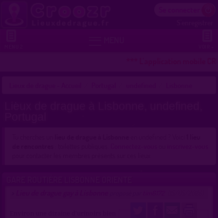
Se connecter
S'enregistrer


MENU
MENU 2
VOIR +
*** L'application mobile CR
Lieux de drague - Accueil
Portugal
undefined
Lisbonne
Lieux de drague à Lisbonne, undefined,
Portugal
Tu cherches un
lieu de drague à Lisbonne
en undefined ? Voici
1 lieu
de rencontres
: toilettes publiques.
Connectez-vous
ou
inscrivez-vous
pour contacter les membres présents sur ces lieux.
GARE ROUTIÈRE LISBONNE ORIENTE
Lieu de drague gay à Lisbonne
>
proposé par
tim6172
(15/05/2026)
Environ une dizaine d'urinoirs bien