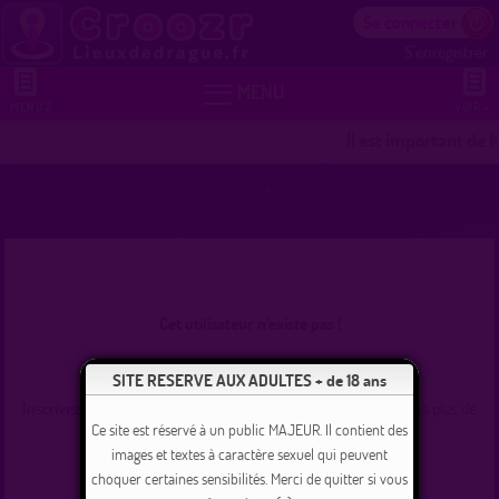
Se connecter
S'enregistrer


MENU
MENU 2
VOIR +
Il est important de 
Cet utilisateur n'existe pas !
Se connecter
SITE RESERVE AUX ADULTES + de 18 ans
Inscrivez-vous
et commencez dès maintenant à tchater avec les plus de
235000 membres inscrits !
Ce site est réservé à un public MAJEUR. Il contient des
images et textes à caractère sexuel qui peuvent
choquer certaines sensibilités. Merci de quitter si vous
Revenir à l'accueil