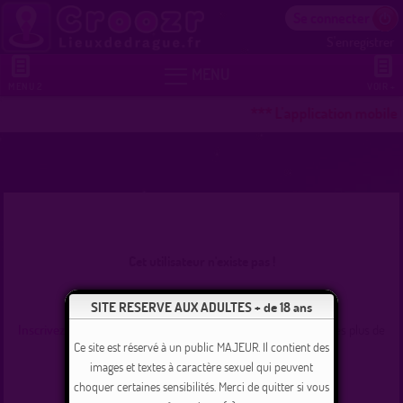
Se connecter
S'enregistrer


MENU
MENU 2
VOIR +
*** L'application mobile
Cet utilisateur n'existe pas !
Se connecter
SITE RESERVE AUX ADULTES + de 18 ans
Inscrivez-vous
et commencez dès maintenant à tchater avec les plus de
235000 membres inscrits !
Ce site est réservé à un public MAJEUR. Il contient des
images et textes à caractère sexuel qui peuvent
choquer certaines sensibilités. Merci de quitter si vous
Revenir à l'accueil