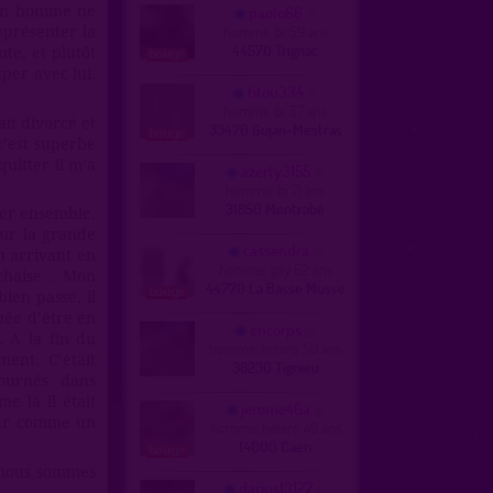
paolo66
mon homme ne
homme, bi 59 ans
eprésenter la
44570 Trignac
te, et plutôt
uper avec lui.
titou334
homme, bi 57 ans
ait divorcé et
33470 Gujan-Mestras
 c’est superbe
uitter il m’a
azerty3155
homme, bi 71 ans
31850 Montrabé
ner ensemble.
sur la grande
cassendra
En arrivant en
homme, gay 62 ans
 chaise… Mon
44770 La Basse Musse
ien passé, il
uée d’être en
encorps
. A la fin du
homme, hetero 50 ans
ment. C’était
38230 Tignieu
ournés dans
e là il était
jerome46a
mour comme un
homme, hetero 49 ans
14000 Caen
 nous sommes
darius13127