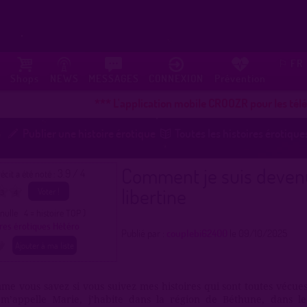
FR
⚐
Shops
NEWS
MESSAGES
CONNEXION
Prévention
*** L'application mobile CROOZR pour les téléphon
Publier une histoire érotique
Toutes les histoires érotique
Comment je suis deven
3.9 / 4
écit a été noté :
libertine
3
4
e nulle 4 = histoire TOP )
ires érotiques Hétéro
Publié par :
couplebi62400
le 09/10/2025
me vous savez si vous suivez mes histoires qui sont toutes vécues 
 m’appelle Marie, j’habite dans la région de Béthune, dans l