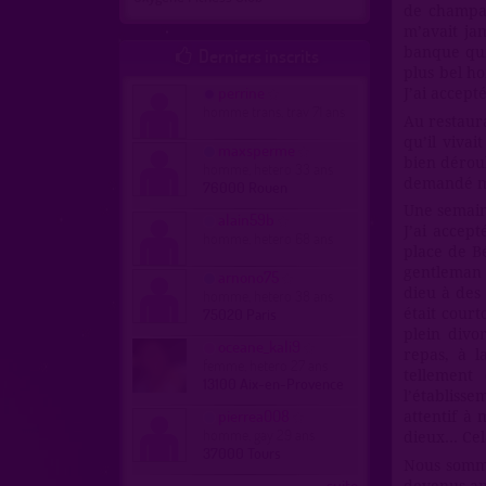
de champa
m’avait jam
Derniers inscrits
banque qui 

plus bel ho
perrine
J’ai accept
homme trans, trav 71 ans
Au restaura
qu’il vivai
maxsperme
bien dérou
homme, hetero 33 ans
demandé mo
76000 Rouen
Une semain
alain59b
J’ai accept
homme, hetero 68 ans
place de Bé
gentleman 
arnono75
dieu à des 
homme, hetero 38 ans
75020 Paris
était court
plein divor
oceane_kali9
repas, à l
femme, hetero 27 ans
tellement
13100 Aix-en-Provence
l’établiss
pierrea008
attentif à
homme, gay 29 ans
dieux... Ce
37000 Tours
Nous somm
...suite
devenus am