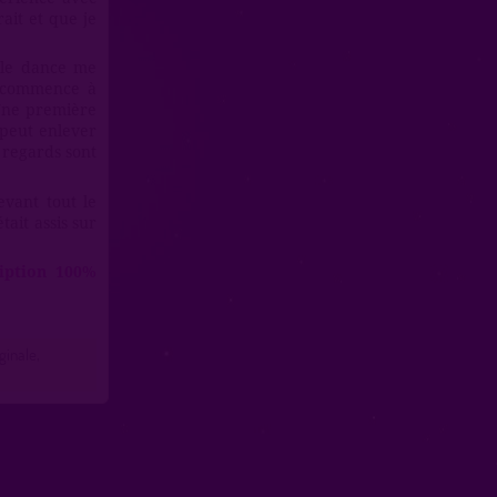
ait et que je
ole dance me
n commence à
 Une première
 peut enlever
s regards sont
vant tout le
ait assis sur
ription 100%
ginale,