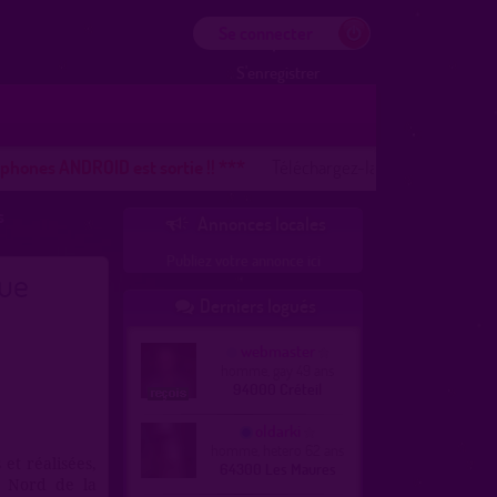
Se connecter
S'enregistrer
es ANDROID est sortie !! ***
Téléchargez-la en bas de page. Elle ne p
s
Annonces locales

Publiez votre annonce ici
ue
Derniers logués

webmaster
homme, gay 49 ans
94000 Créteil
oldarki
homme, hetero 62 ans
et réalisées,
64300 Les Maures
e Nord de la