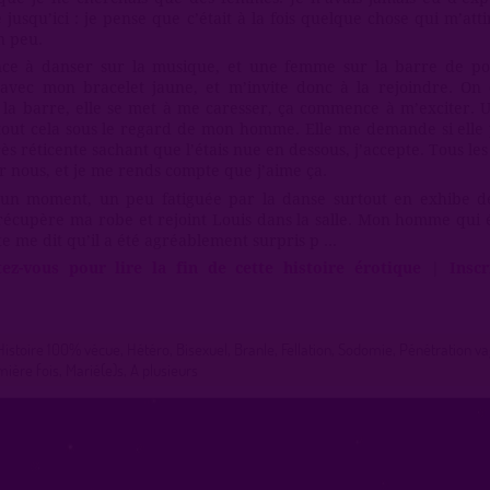
usqu’ici : je pense que c’était à la fois quelque chose qui m’attir
n peu.
ce à danser sur la musique, et une femme sur la barre de p
avec mon bracelet jaune, et m’invite donc à la rejoindre. O
 la barre, elle se met à me caresser, ça commence à m’exciter.
tout cela sous le regard de mon homme. Elle me demande si elle
ès réticente sachant que l’étais nue en dessous, j’accepte. Tous le
r nous, et je me rends compte que j’aime ça.
un moment, un peu fatiguée par la danse surtout en exhibe de
récupère ma robe et rejoint Louis dans la salle. Mon homme qui ét
e me dit qu’il a été agréablement surpris p ...
ez-vous pour lire la fin de cette histoire érotique
|
Insc
Histoire 100% vécue, Hétéro, Bisexuel, Branle, Fellation, Sodomie, Pénétration va
ière fois, Marié(e)s, A plusieurs