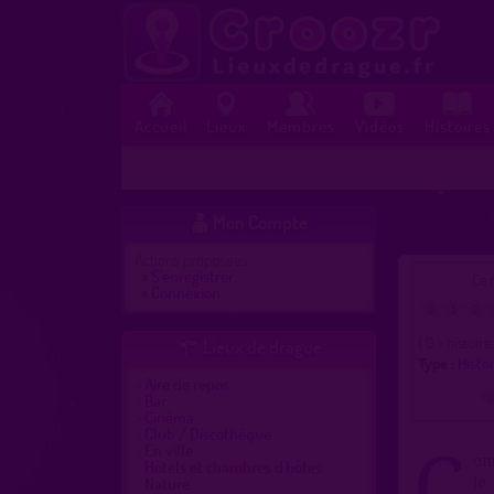
Accueil
Lieux
Membres
Vidéos
Histoires
Mon Compte

Actions proposées :
»
S'enregistrer
Ce r
»
Connexion
0
1
2
( 0 = histoir
Lieux de drague

Type :
Histo
Aire de repos
Bar
Cinéma
Club / Discothèque
En ville
C
om
Hôtels et chambres d'hôtes
Nature
je