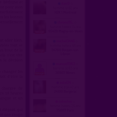
de Béthune et
itzic0
e faut pour mon
homme, bi 65 ans
H2K 1 Montreal
 maritalement
es les bonnes
chrono95_
 sexuellement
homme, hetero 54 ans
95420 Magny-en-Vexin
t aller bien,
michel3446
homme, hetero 48 ans
nées tout se
34760 Boujan-sur-
Au bout de la
Libron
a s’est vite
s la décision
manuel1963
homme, bi 63 ans
e changer les
30907 Nîmes
ait d’être la
estel24
homme, trav 42 ans
e chargée de
24100 Bergerac
ers 18 heures
banque et un
celoulou
femme, hetero 36 ans
75007 Paris
 élégant qui
ant une coupe