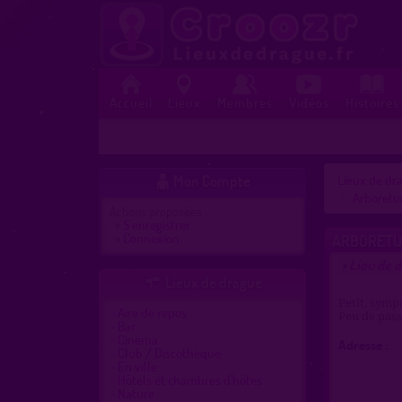
Accueil
Lieux
Membres
Vidéos
Histoires
Mon Compte
Lieux de dra

Arboretu
Actions proposées :
»
S'enregistrer
»
Connexion
ARBORETU
Lieu de 
>
Lieux de drague

Petit, sympa
Aire de repos
Peu de passa
Bar
Cinéma
Adresse :
Club / Discothèque
En ville
Hôtels et chambres d'hôtes
Nature