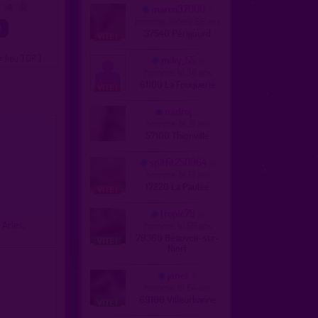
marco37000
4
5
homme, hetero 56 ans
37540 Périgourd
= lieu TOP )
miky_55
homme, bi 30 ans
61100 La Fouquerie
nadroj
homme, bi 31 ans
57100 Thionville
spitfit250964
homme, bi 61 ans
17220 La Paulée
tropic79
Arles,
homme, bi 69 ans
79360 Beauvoir-sur-
Niort
janet
homme, bi 64 ans
69100 Villeurbanne