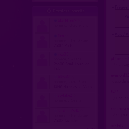
» Fréquen
Derniers inscrits

Po
blacktbm76
homme, hetero 44 ans
» Avis / 
flox
homme, hetero 36 ans
75001 Paris
rico33
ptitmouss
homme, bi 49 ans
24400 Saint-Louis-en-
De passage
l'Isle
evasion13
kikou13
dispo dans 
homme, hetero 31 ans
13140 Miramas-le-Vieux
fk34
stykike2
Qui pour m
homme, bi 54 ans
renardiscr
santos_7500
Quelqu’un 
homme, hetero 35 ans
75012 Tavriiske
mkiki13
...suite