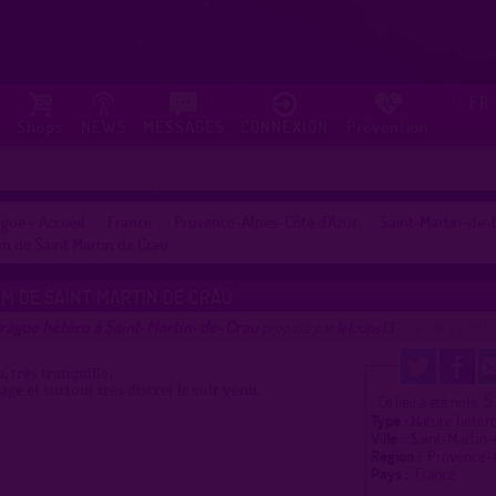
FR
⚐
Shops
NEWS
MESSAGES
CONNEXION
Prévention
gue - Accueil
France
Provence-Alpes-Côte d'Azur
Saint-Martin-de-
m de Saint Martin de Crau
M DE SAINT MARTIN DE CRAU
drague hétéro à Saint-Martin-de-Crau
proposé par
leloups13
(24/06/2025)
, très tranquille.
ge et surtout très discret le soir venu.
5
Ce lieu a été noté
Type :
Nature hétér
Ville :
Saint-Martin
Région :
Provence-
Pays :
France