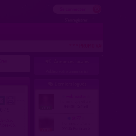
Se connecter
S'enregistrer
* * * PROMO VACANCES ! DERNIERE
Crau
Annonces locales

Publiez votre annonce ici
Derniers logués

webmaster
homme, gay 49 ans
94000 Créteil
.0 / 5
o
titi77
-de-Crau
homme, bi 51 ans
Alpes-Cô.
77135 Pontcarré