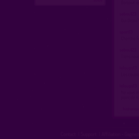
Bonjour, q
sebou123
Qui Dispo?
sport13
Cherche f
sebou123
Tiens nous
leloups13
Les coupl
leloups13
Ne vous i
point de r
… historiq
Contact
|
Support
|
Affiliation - Gagnez