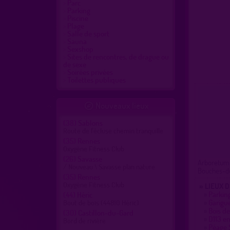
Parc
Parking
Piscine
Plage
Salle de sport
Sauna
Sexshop
Sites de rencontres, de drague ou
de sexe
Soirées privées
Toilettes publiques
Nouveaux lieux

(38)
Sablons
Route de l'écluse chemin tranquille
(35)
Rennes
Oxygène Fitness Club
(26)
Savasse
Arboretum 
/ Nouveau \ Savasse plan nature
Bouches-du
(35)
Rennes
Oxygène Fitness Club
» LIEUX 
»
Parkin
(44)
Héric
»
Garigu
Bout de bois (44810 Héric)
»
Bois de
(30)
Castillon-du-Gard
»
D113 en
Bord de rivière
»
Péage 