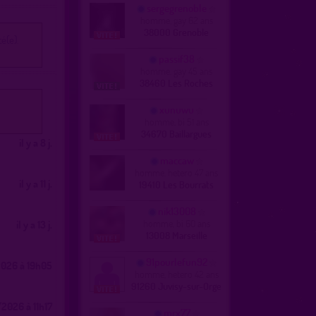
sergegrenoble
homme, gay 62 ans
38000 Grenoble
é(e).
passif38
homme, gay 45 ans
38460 Les Roches
xunuwu
homme, bi 51 ans
34670 Baillargues
il y a 8 j.
maccaw
homme, hetero 47 ans
il y a 11 j.
19410 Les Bourrats
nik13008
homme, bi 60 ans
il y a 13 j.
13008 Marseille
91pourlefun92
2026 à 19h05
homme, hetero 42 ans
91260 Juvisy-sur-Orge
2026 à 11h17
mrx77