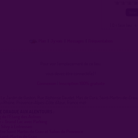
0
1
2
3
( 0 = faux lieu 4 
Plan
|
J'y vais
|
Messages
|
Fréquentation
Pour voir l'emplacement de ce lieu,
vous devez être connecté(e) !
Connexion
|
Inscription 100% gratuite
Le Jardin de Gaston, Rue Alphonse Daudet, Mas de Cura, Saint-Martin-de-Crau, 
-Rhône, Provence-Alpes-Côte d'Azur, France mét
DE DRAGUE AUX ALENTOURS :
g de l'Étang des Aulnes
e + Grand Lac avec Parking
 Silvy à Entressen
tre Saint Martin de Crau et Salon de Provence
Saint-Martin de Crau