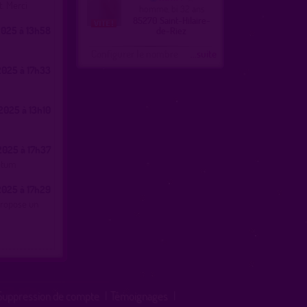
t. Merci
homme, bi 32 ans
85270 Saint-Hilaire-
025 à 13h58
de-Riez
Configurer le nombre
...suite
025 à 17h33
025 à 13h10
025 à 17h37
retum
025 à 17h29
propose un
Suppression de compte
|
Témoignages
|