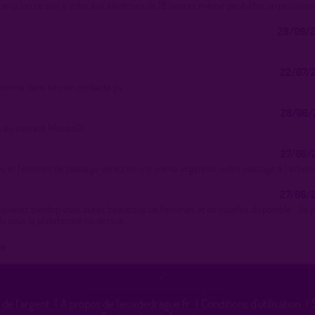
uelqu’un ce soir à vider aux alentours de 18 heures même peut-être un peu avan
28/09/2
22/07/2
emme dans se coin contacte pv
28/06/2
 au courant leloups13
27/06/2
es et femmes de passage venez en mp ont va organiser votre passage a l arbo
27/06/2
nquietez bientop vous aurez beaucoup de femmes et de couples disponible . Je 
dv sous la plateforme ou dessus .
ue
 de l'argent
|
A propos de lieuxdedrague.fr
|
Conditions d'utilisation
|