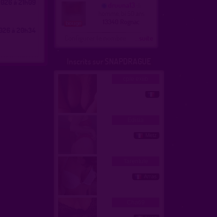
026 à 21h09
druuna13
homme, bi 50 ans
13340 Rognac
026 à 20h34
Configurer le nombre
...suite
Inscrits sur SNAPDRAGUE