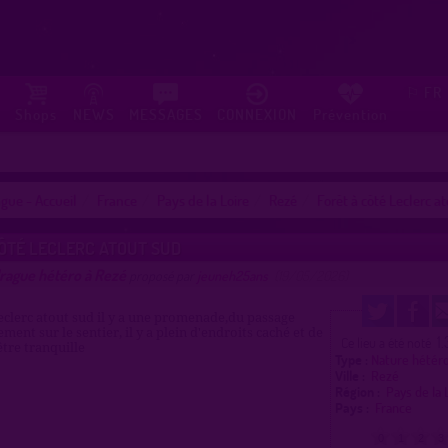
FR
⚐
Shops
NEWS
MESSAGES
CONNEXION
Prévention
gue - Accueil
France
Pays de la Loire
Rezé
Forêt à côté Leclerc a
ÔTÉ LECLERC ATOUT SUD
drague hétéro à Rezé
proposé par
jeuneh25ans
(19/05/2026)
eclerc atout sud il y a une promenade,du passage
ent sur le sentier, il y a plein d'endroits caché et de
1.
Ce lieu a été noté
être tranquille
Type :
Nature hétér
Ville :
Rezé
Région :
Pays de la
Pays :
France
0
1
2
3