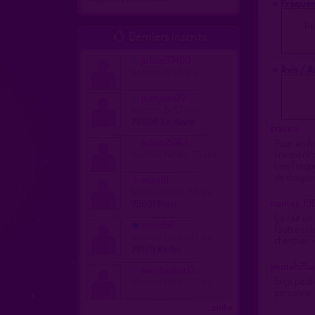
» Fréquen
Po
Derniers inscrits

julien97400
» Avis / 
homme, bi 55 ans
jeanjean27
homme, bi 57 ans
76600 Le Havre
travice
julien25143
Pour en fin
vraiment p
homme, hetero 20 ans
très fréqu
de drague
man61
femme, hetero 55 ans
nantes_19
75001 Paris
Ça fait un
david56
l'autre cô
homme, hetero 51 ans
chercher v
29170 Kerler
jeuneh25a
windwaker13
Si ça peut 
homme, hetero 31 ans
personne
...suite