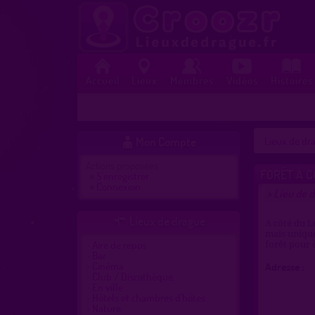
Accueil
Lieux
Membres
Vidéos
Histoires
Mon Compte
Lieux de dra

Actions proposées :
FORÊT À C
»
S'enregistrer
»
Connexion
Lieu de 
>
Lieux de drague

A côté du L
mais uniquem
Aire de repos
forêt pour 
Bar
Cinéma
Adresse :
Club / Discothèque
En ville
Hôtels et chambres d'hôtes
Nature