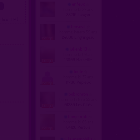
enfeux
homme, bi 27 ans
33210 Langon
= lieu TOP )
tensovit
homme, hetero 59 ans
24800 Lingringeau
julienbi13
homme, bi 60 ans
13009 Marseille
loule
homme, bi 37 ans
11700 Pépieux
bobronron
homme, hetero 55 ans
01230 Les Cités
bonjourhbi
homme, bi 65 ans
84120 Pertuis
laurusnobilis