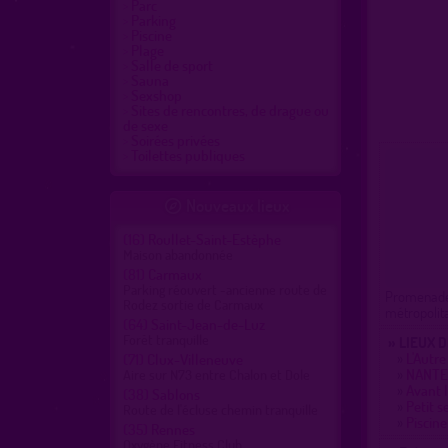
Parc
Parking
Piscine
Plage
Salle de sport
Sauna
Sexshop
Sites de rencontres, de drague ou
de sexe
Soirées privées
Toilettes publiques
Nouveaux lieux

(16)
Roullet-Saint-Estèphe
Maison abandonnée
(81)
Carmaux
Parking réouvert -ancienne route de
Promenade d
Rodez sortie de Carmaux
métropolit
(64)
Saint-Jean-de-Luz
Forêt tranquille
» LIEUX 
»
L'Autr
(71)
Clux-Villeneuve
»
NANTES
Aire sur N73 entre Chalon et Dole
»
Avant 
(38)
Sablons
»
Petit s
Route de l'écluse chemin tranquille
»
Piscine
(35)
Rennes
Oxygène Fitness Club