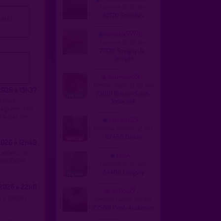
homme, bi 50 ans
82170 Grisolles
é(e).
curieux77176
homme, bi 36 ans
77176 Savigny-le-
Temple
soumise73
femme trans, bi 50 ans
026 à 13h37
73100 Brison-Saint-
y boat,
Innocent
Jaguere, lieu
rai pas lieu
fabien624
homme, hetero 52 ans
62460 Divion
026 à 12h49
Leclerc, de
flo54
in d'aller
homme, bi 40 ans
54400 Longwy
2026 à 22h11
delice27
'y a jamais
femme, hetero 55 ans
27500 Pont-Audemer