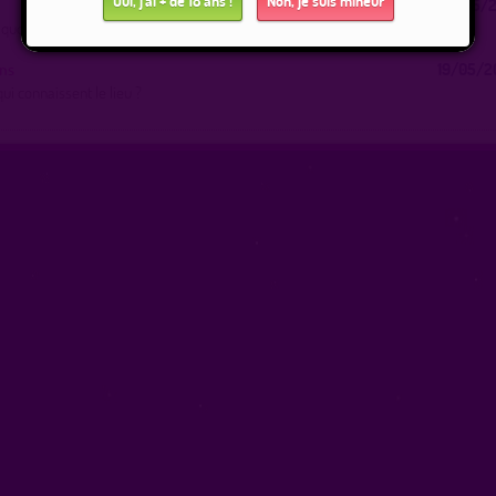
Oui, j'ai + de 18 ans !
Non, je suis mineur
19/05/2
uoi : ça n’est ni une forêt ni un lieu de drague. à retirer s’il te plait
ns
19/05/2
ui connaissent le lieu ?