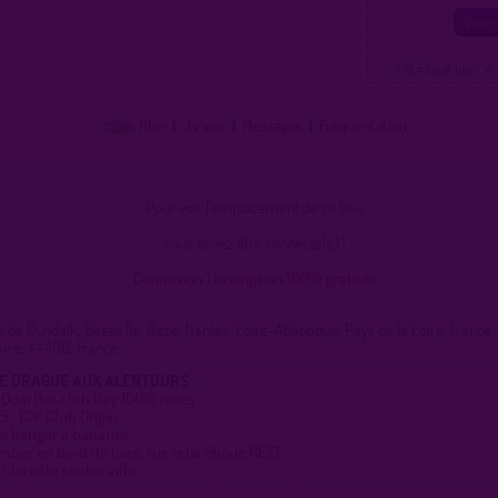
( 0 = faux lieu 4 
Plan
|
J'y vais
|
Messages
|
Fréquentation
Pour voir l'emplacement de ce lieu,
vous devez être connecté(e) !
Connexion
|
Inscription 100% gratuite
e Dundalk, Basse Île, Rezé, Nantes, Loire-Atlantique, Pays de la Loire, France
aine, 44400, France
DE DRAGUE AUX ALENTOURS :
e Quai Bar-club Gay 100% mecs
 : CO² Club Origin
le hangar à bananes
entier en bord de loire, rue félix éboué REZE
 Gloriette centre ville