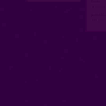
travice
N’importe q
jeuneh25a
Des gens q