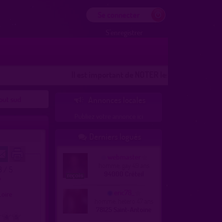
Se connecter
S'enregistrer
Il est important de NOTER les lieux
Les lieux 100%
tout sud
Annonces locales

Publiez votre annonce ici
Derniers logués

webmaster
homme, gay 49 ans
3 / 5
94000 Créteil
o
eric78_
 Loire
homme, hetero 47 ans
78125 Saint-Antoine
4
5