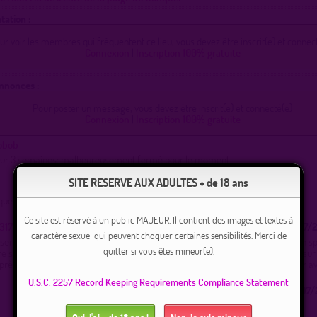
tation :
ur voir les membres qui fréquentent ce lieu, vous devez être inscrit(e) et connect
Connexion
|
Inscription 100% gratuite
Annonces :
Pour poster un message, vous devez être inscrit(e) et connecté(e)
Connexion
|
Inscription 100% gratuite
obob
pour 3 semaines; malheureusement fermé pour le moment
SITE RESERVE AUX ADULTES + de 18 ans
nquet demain?
Ce site est réservé à un public MAJEUR. Il contient des images et textes à
3170
07/07/2
caractère sexuel qui peuvent choquer certaines sensibilités. Merci de
serai dans les environs de Toulon dimanche dans l'après-midi/soirée pour un sp
quitter si vous êtes mineur(e).
re sur place avant j'aimerai savoir quelle est la plage Naturiste la plus sympa sur
près évidemment si on peut rajouter un peu de piment... je vous remercie par av
U.S.C. 2257 Record Keeping Requirements Compliance Statement
01/07/