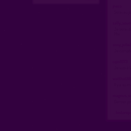
jneco
Serai au j
sally_sou
Je serai d
Mai
sissy_julia
Je compte 
cqin1073
Je suis à 
watthat8
Il y a su 
magnus_s
Dernier jo
… historiq