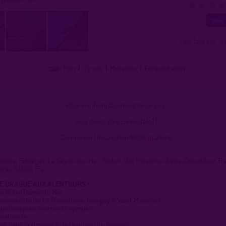
0
1
2
3
( 0 = faux lieu 4 
Plan
|
J'y vais
|
Messages
|
Fréquentation
Pour voir l'emplacement de ce lieu,
vous devez être connecté(e) !
Connexion
|
Inscription 100% gratuite
aroise, Fabregas, La Seyne-sur-Mer, Toulon, Var, Provence-Alpes-Côte d'Azur, Fr
aine, 83500, Fra
DE DRAGUE AUX ALENTOURS :
de Notre Dame du Mai
e nudiste de La Renardière, lieu gay à Saint Mandrier
apoléon pour moments sympas
naturiste
ois dans la descente de la plage du Jonquet