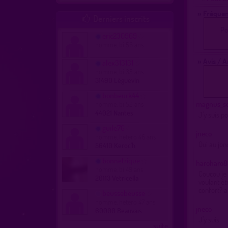
» Fréquen
Derniers inscrits

Po
eric230969
homme, bi 56 ans
» Avis / 
alex313131
homme, bi 35 ans
31490 Léguevin
bonbeurk44
magnus_s
homme, bi 52 ans
44021 Nantes
J’y suis 
guile76
jneco
homme, hetero 46 ans
Qui au jo
56410 Keroc'h
bonnetrique
haroharo8
homme, bi 49 ans
Coucou je 
20113 Vetricella
voulant êt
confort? a
beussebeusse
homme, hetero 47 ans
jneco
60000 Beauvais
J’y suis
...suite