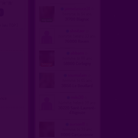
4
5
jaimelasuce31
homme, bi 54 ans
31700 Blagnac
= lieu TOP )
shnitzer
homme, hetero 33 ans
76000 Rouen
abbans
homme, bi 68 ans
58800 Corbigny
soumalain
homme, bi 65 ans
38150 Le Bouillard
miki30
ance
homme, hetero 38 ans
30220 Saint-Laurent-
d'Aigouze
ourson11
homme, bi 39 ans
11000 Carcassonne