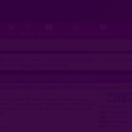
FR
⚐
Shops
NEWS
MESSAGES
CONNEXION
Prévention
gue - Accueil
France
Provence-Alpes-Côte d'Azur
La Seyne-sur-Me
 Jonquet - Fabregas - La Seyne sur mer
JONQUET - FABREGAS - LA SEYNE SUR MER
drague gay et hétéro à La Seyne-sur-Mer
proposé par
magnus_sobob
(04/07
yne sur mer et Six Fours les plages. Plage sauvage,
chers... Accessible à pieds uniquement à environ 15/20
4
Ce lieu a été noté
marche par le sentier du littoral. Parking gratuit en
Type :
Plage gay et 
te.
Ville :
La Seyne-su
Région :
Provence-
Pays :
France
roise
eyne-sur-Mer