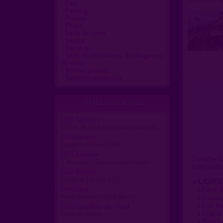
Parc
Parking
Piscine
Plage
Salle de sport
Sauna
Sexshop
Sites de rencontres, de drague ou
de sexe
Soirées privées
Toilettes publiques
Nouveaux lieux

(38)
Sablons
Route de l'écluse chemin tranquille
(35)
Rennes
Oxygène Fitness Club
(26)
Savasse
Corniche V
/ Nouveau \ Savasse plan nature
métropolit
(35)
Rennes
Oxygène Fitness Club
» LIEUX 
(44)
Héric
»
Forêt 
Bout de bois (44810 Héric)
»
Calanqu
»
Fort N
(30)
Castillon-du-Gard
»
Crique 
Bord de rivière
»
Petit b