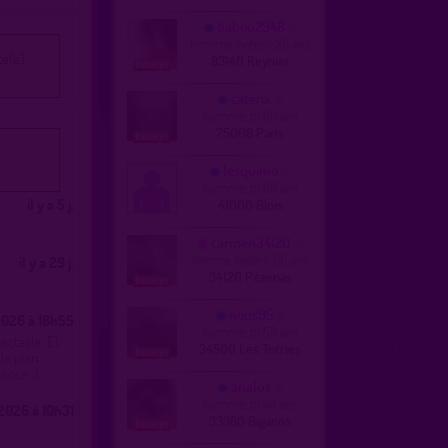
babou2948
homme, hetero 36 ans
é(e).
83140 Reynier
caterix
homme, bi 60 ans
75008 Paris
lesquimo
homme, bi 66 ans
il y a 5 j.
41000 Blois
carmen34120
femme, hetero 66 ans
il y a 29 j.
34120 Pézenas
nous95
026 à 18h55
homme, bi 58 ans
ectacle. Et
34500 Les Terries
 le plan
ance ;)
analus
homme, bi 46 ans
2026 à 10h31
33380 Biganos