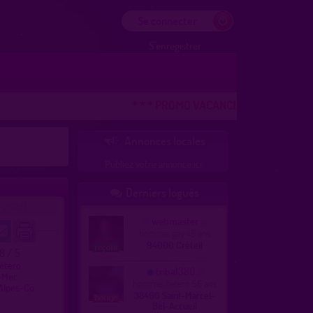
Se connecter
S'enregistrer
* * * PROMO VACANCES ! DERNIERE CHAN
r
Annonces locales

Publiez votre annonce ici
Derniers logués

/2023)
webmaster
homme, gay 49 ans
94000 Créteil
.8 / 5
hétéro
tribal380
r-Mer
homme, hetero 56 ans
Alpes-Cô.
38460 Saint-Marcel-
Bel-Accueil