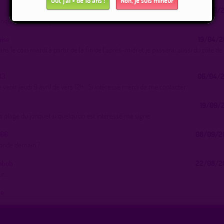
Oui, j'ai + de 18 ans !
Non, je suis mineur
30/06/2
onquet mercredi 1 juillet matin
mise
19/04/2
ans le coin mardi à partir de la fin de l’après-midi et je passerai aussi du côté de 
83
06/04/2
venir jeudi 9 avril de vers 12h . Si intéressé merci de me contacter.
19/09/2
la plage du jonquet si quelqu’un est intéressé me signe
866
08/09/2
monde demain ?
obob
22/08/2
ur…
ue