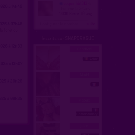
coquinlib1313
026 à 14h49
homme, bi 56 ans
13130 Berre-l'Étang
026 à 07h46
Configurer le nombre
...suite
la forêt du
Inscrits sur SNAPDRAGUE
026 à 12h33
025 à 13h07
025 à 20h26
025 à 09h35