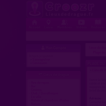
Accueil
Lieux
Membres
Vidéos
Histoires
Mon Compte
Lieux de dra

Plage du
Actions proposées :
»
S'enregistrer
»
Connexion
PLAGE DU 
Lieu de 
>
Lieux de drague

Entre la Se
Aire de repos
sable et ro
Bar
minutes de 
Cinéma
bord de rou
Club / Discothèque
En ville
Adresse :
Hôtels et chambres d'hôtes
Corniche Va
Nature
83500 La S