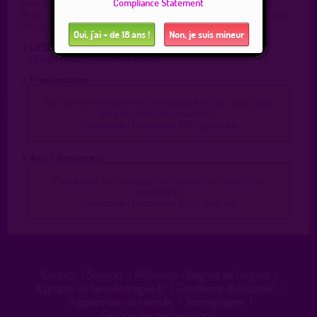
Compliance Statement
View point, Ατσουπάδες - Σκάλα, Skala, Municipal Unit of Elios-
Proni, Argostoli Municipality, Kefallonia Regional Unit, Îles Ioniennes,
Péloponnèse, G
Oui, j'ai + de 18 ans !
Non, je suis mineur
» LIEUX DE DRAGUE AUX ALENTOURS :
»
Plage naturiste Avithos Beach
» Fréquentation :
Pour voir les membres qui fréquentent ce lieu, vous devez
être inscrit(e) et connecté(e).
Connexion
|
Inscription 100% gratuite
» Avis / Annonces :
Pour poster un message, vous devez être inscrit(e) et
connecté(e)
Connexion
|
Inscription 100% gratuite
Contact
|
Support
|
Affiliation - Gagnez de l'argent
|
A propos de lieuxdedrague.fr
|
Conditions d'utilisation
|
Suppression de compte
|
Témoignages
|
Gestion des réclamations