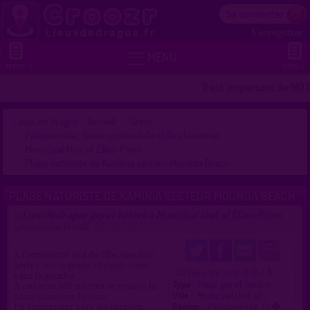
Se connecter
S'enregistrer


MENU
MENU 2
VOIR +
Il est important de NOT
Lieux de drague - Accueil
Grèce
Péloponnèse, Grèce occidentale et Îles Ionienne
Municipal Unit of Elios-Proni
Plage naturiste de Kaminia secteur Mounda Beach
PLAGE NATURISTE DE KAMINIA SECTEUR MOUNDA BEACH
Lieu de drague gay et hétéro à Municipal Unit of Elios-Proni
>
proposé par
tom95
(19/09/2025)
À l’extrémité sud de l’île, une fois
arrivé sur la plage, dirigez-vous
0.0 / 5
Ce lieu a été noté
vers la gauche.
Type :
Plage gay et hétéro
À environ 600 mètres se trouve la
Ville :
Municipal Unit of .
zone naturiste hétéro.
Région :
Péloponnèse, Gr�.
En continuant vers les rochers,