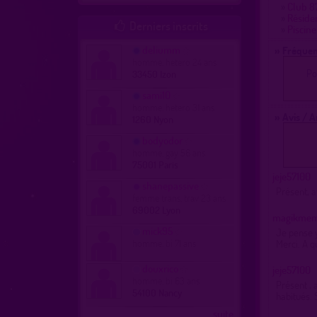
»
Club 87
»
Résiden
Derniers inscrits

»
Piscin
deliumm
» Fréquen
homme, hetero 24 ans
Po
33450 Izon
sami10
homme, hetero 31 ans
» Avis / 
1260 Nyon
bodyodor
homme, gay 56 ans
75001 Paris
jeje57100
shanepassive
Présent, 
femme trans, trav 23 ans
69002 Lyon
magikmem
mick95
Je pense y
homme, bi 71 ans
Merci. A q
douxrico
jeje57100
homme, bi 63 ans
Présent , 
54100 Nancy
habitués. S
...suite