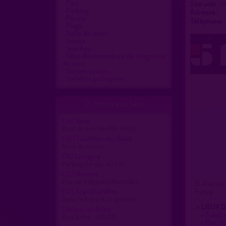
Parc
Site web :
h
Parking
Adresse :
Piscine
Téléphone :
Plage
Salle de sport
Sauna
Sexshop
Sites de rencontres, de drague ou
de sexe
Soirées privées
Toilettes publiques
Nouveaux lieux

(44)
Héric
Bout de bois (44810 Héric)
(30)
Castillon-du-Gard
Bord de rivière
(74)
Lovagny
Parking Gorges du Fier
(35)
Rennes
Piscine Villejean (Nouvelle)
51, Avenue 
(57)
Scy-Chazelles
France
Dans fort mont st quentin
» LIEUX 
(Belgique)
Arlon
»
Toilett
Bois Arlux - ARLON
»
Parc O