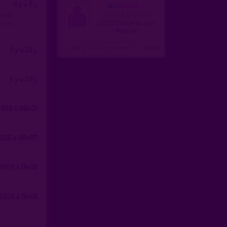
il y a 5 j.
biloute2
s et
homme, bi 50 ans
 vous
06210 Mandelieu-la-
Napoule
Configurer le nombre
...suite
il y a 25 j.
il y a 29 j.
.
026 à 06h31
026 à 08h07
026 à 11h09
….
026 à 11h46