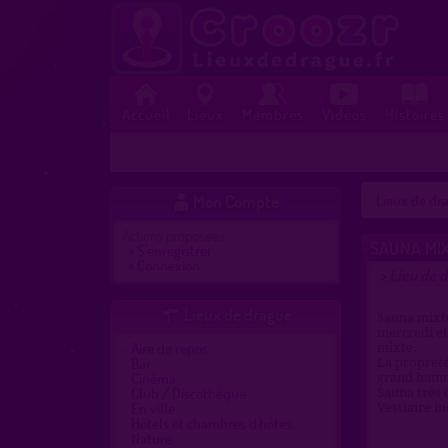
Accueil
Lieux
Membres
Vidéos
Histoires
Mon Compte
Lieux de dra

Actions proposées :
SAUNA MIX
»
S'enregistrer
»
Connexion
Lieu de d
>
Lieux de drague

Sauna mixte
mercredi et
Aire de repos
mixte.
Bar
La propreté
Cinéma
grand hamma
Club / Discothèque
Sauna très 
En ville
Vestiaire in
Hôtels et chambres d'hôtes
Nature