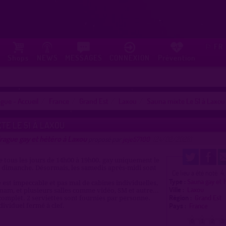
FR
⚐
Shops
NEWS
MESSAGES
CONNEXION
Prévention
gue - Accueil
France
Grand Est
Laxou
Sauna mixte Le 51 à Laxou
TE LE 51 À LAXOU
rague gay et hétéro à Laxou
proposé par
jeje57100
(24/02/2026)
 tous les jours de 14h00 à 19h00. gay uniquement le
 dimanche. Désormais, les samedis après-midi sont
4
Ce lieu a été noté
Type :
Sauna gay et 
 est impeccable et pas mal de cabines individuelles,
Ville :
Laxou
m, et plusieurs salles comme vidéo, SM et autre...
Région :
Grand Est
complet. 2 serviettes sont fournies par personne.
Pays :
France
dividuel fermé à clef.
0
1
2
3