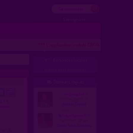
Se connecter
S'enregistrer
*** L'application mobile CROOZR pour les téléphon
Annonces locales

Publiez votre annonce ici
Derniers logués

webmaster
homme, gay 49 ans
.6 / 5
94000 Créteil
hétéro
cokincokine31
homme, bi 43 ans
31800 Saint-Gaudens
4
5