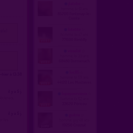
jlatobe
homme, bi 61 ans
85200 Fontenay-le-
Comte
bitetite
é(e).
homme, bi 47 ans
77600 Rentilly
visselot
homme, bi 39 ans
68480 Durmenach
luc85
-hier à 13:38
homme, bi 58 ans
44120 Les Mustières
il y a 5 j.
lopepourvieux
écierais,
homme, bi 62 ans
33620 Péricou
il y a 5 j.
guitrix
r les
homme, gay 48 ans
19250 Croiziat