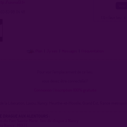
ttp://sauna51.fr
03 83 98 04 48
( 0 = faux lieu 4 
Plan
|
J'y vais
|
Messages
|
Fréquentation
Pour voir l'emplacement de ce lieu,
vous devez être connecté(e) !
Connexion
|
Inscription 100% gratuite
de la Libération, Laxou, Nancy, Meurthe-et-Moselle, Grand Est, France métropoli
DE DRAGUE AUX ALENTOURS :
es du Parc Sainte Marie : lieu de drague à Nancy
lry Nancy : MIXTE