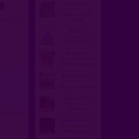
bouba95
homme, bi 45 ans
95560 Le Poirier
= lieu TOP )
Rouget
jl69
homme, bi 76 ans
56300 Kerostin
nangon
homme, hetero 40 ans
28300 Mainvilliers
passifactif13
homme, bi 62 ans
13119 Saint-Savournin
phil13800
homme, bi 50 ans
13800 Istres
taine, 54520,
gentleman17
homme, hetero 46 ans
87300 Chapterie