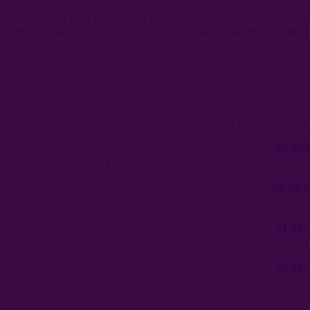
e
aprem pour sucer et me faire baiser la bouche par des bons bandeurs. Gros sexe
 pleines... Très appréciés. Je suis affamé et en manque... Venez vous défouler et
 cet aprem?
erait bien de tester un jour. Qq'un peu m'expliquer comment ça se passe en mp
02/07/2
te au sauna 51 ce vendredi à partir de 20h.
30/06/2
m Sortie au sauna de 14h a 17h ci feeling pourquoi pas. duo, trio et plus
23/06/2
 ce soir dans ma chambre du formule 1 houdemont.demander moi par message 
09/06/2
eut-on se changer sur place?
ue