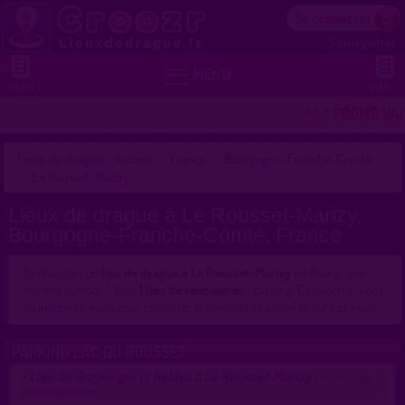
Se connecter
S'enregistrer


MENU
MENU 2
VOIR +
* * * PROMO VA
Lieux de drague - Accueil
France
Bourgogne-Franche-Comté
Le Rousset-Marizy
Lieux de drague à Le Rousset-Marizy,
Bourgogne-Franche-Comté, France
Tu cherches un
lieu de drague à Le Rousset-Marizy
en Bourgogne-
Franche-Comté ? Voici
1 lieu de rencontres
: parking.
Connectez-vous
ou
inscrivez-vous
pour contacter les membres présents sur ces lieux.
PARKING LAC DU ROUSSET
Lieu de drague gay et hétéro à Le Rousset-Marizy
>
proposé par
profilsupprime
(30/07/2025)