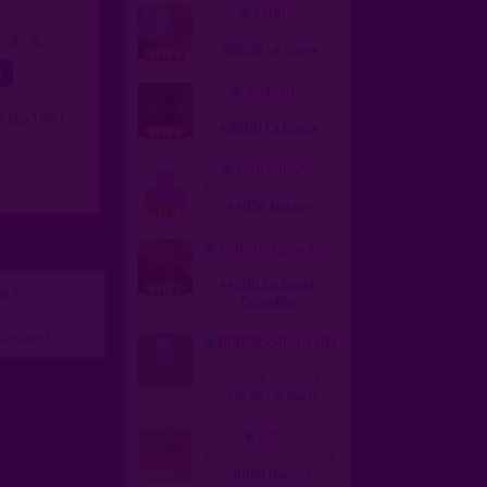
bt06
homme, bi 51 ans
4
5
76600 Le Havre
dodo49
homme, trav 27 ans
= lieu TOP )
49600 La Borde
coucou132
homme, hetero 57 ans
44036 Nantes
cplhfbichplanbi
homme, bi 41 ans
44500 La Baule-
s ?
Escoublac
écieuse !
BOQPASSIF_m_HM
homme, bi 61 ans
33470 Le Teich
k30
homme, hetero 54 ans
30128 Garons