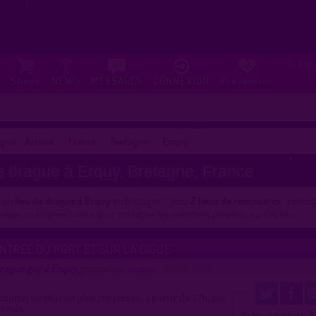
FR
⚐
Shops
NEWS
MESSAGES
CONNEXION
Prévention
gue - Accueil
France
Bretagne
Erquy
e drague à Erquy, Bretagne, France
s un
lieu de drague à Erquy
en Bretagne ? Voici
2 lieux de rencontres
: parking
-vous
ou
inscrivez-vous
pour contacter les membres présents sur ces lieux.
NTRÉE DU PORT ET SUR LA DIGUE
rague gay à Erquy
proposé par
lucasss
(04/03/2014)
contre, de plus en plus fréquenté, à partir de 17h, pas
seuls.
2
Ce lieu a été noté