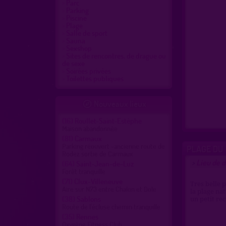
Parc
Parking
Piscine
Plage
Salle de sport
Sauna
Sexshop
Sites de rencontres, de drague ou
de sexe
Soirées privées
Toilettes publiques
Nouveaux lieux

(16)
Roullet-Saint-Estèphe
Maison abandonnée
(81)
Carmaux
Parking réouvert -ancienne route de
PLAGE DU 
Rodez sortie de Carmaux
Lieu de d
>
(64)
Saint-Jean-de-Luz
Forêt tranquille
(71)
Clux-Villeneuve
Tres belle 
Aire sur N73 entre Chalon et Dole
la plage na
(38)
Sablons
un petit re
Route de l'écluse chemin tranquille
(35)
Rennes
Oxygène Fitness Club