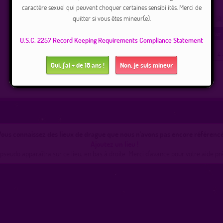
Pays :
France
caractère sexuel qui peuvent choquer certaines sensibilités. Merci de
quitter si vous êtes mineur(e).
0
1
2
3
U.S.C. 2257 Record Keeping Requirements Compliance Statement
( 0 = faux lieu 4 
Oui, j'ai + de 18 ans !
Non, je suis mineur
Plan
|
J'y vais
|
Messages
|
Fréquentation
ous connaissez des lieux de drague que nous n'avons pas encore référencé
Ajoutez un lieu !
pseudo apparaîtra sur ce lieu, en bas à droite. Merci d'avance pour votre aide pr