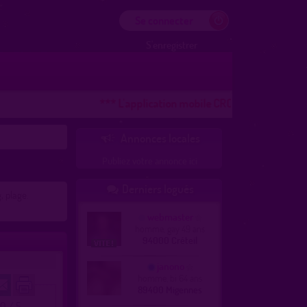
Se connecter
S'enregistrer
*** L'application mobile CROOZR pour les télép
Annonces locales

Publiez votre annonce ici
Derniers logués

, plage.
webmaster
homme, gay 49 ans
94000 Créteil
janono
homme, bi 64 ans
89400 Migennes
.0 / 5