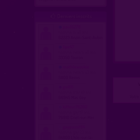
Derniers inscrits

paul6278
homme, bi 48 ans
62223 Anzin-Saint-Aubin
lipe47
homme, hetero 46 ans
33350 Touron
mathlewookie
homme, hetero 43 ans
51100 Reims
V
gui66
homme, trav 49 ans
Votre 
66945 Mas Goy
kiffeur76260
homme, gay 18 ans
76910 Criel-sur-Mer
gaypassif84
homme, gay 23 ans
84800 L'Isle-sur-la-