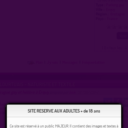
Type :
Parking gay
Ville :
Erquy
Région :
Bretagne
Pays :
France
0
1
2
3
( 0 = faux lieu 4 
Plan
|
J'y vais
|
Messages
|
Fréquentation
LOURTUAIS - NATURISTE ET TEXTILE
rague gay et hétéro à Erquy
proposé par
bisk
(12/06/2024)
plage située à Erquy! La drague se fait directement sur
turiste dans les rochers ou sur le chemin d'accès dans
SITE RESERVE AUX ADULTES + de 18 ans
4
Ce lieu a été noté
coin ou les mecs tournent.
Type :
Plage gay et 
Ville :
Erquy
Région :
Bretagne
Ce site est réservé à un public MAJEUR. Il contient des images et textes à