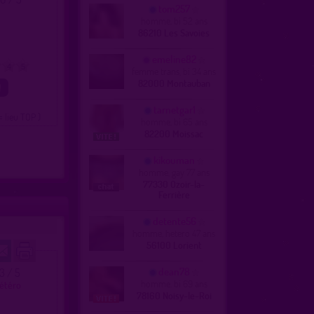
tom257
homme, bi 52 ans
86210 Les Savoies
emeline82
4
5
femme trans, bi 34 ans
82000 Montauban
tarnetgar1
= lieu TOP )
homme, bi 65 ans
82200 Moissac
kikouman
homme, gay 77 ans
77330 Ozoir-la-
Ferrière
detente56
homme, hetero 47 ans
56100 Lorient
dean78
.3 / 5
homme, bi 69 ans
hétéro
78160 Noisy-le-Roi