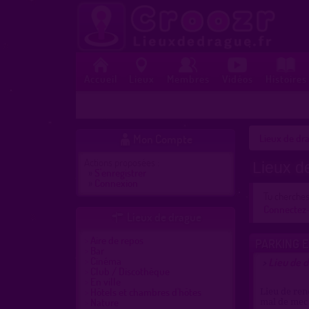
Accueil
Lieux
Membres
Vidéos
Histoires
Mon Compte
Lieux de dra

Actions proposées :
Lieux d
»
S'enregistrer
»
Connexion
Tu cherche
Connectez
Lieux de drague

Aire de repos
PARKING E
Bar
Cinéma
Lieu de d
>
Club / Discothèque
En ville
Hôtels et chambres d'hôtes
Lieu de ren
Nature
mal de mec 