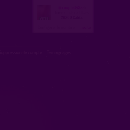
couple3435
femme, hetero 33 ans
26200 Cabiac
Configurer le nombre
...suite
Suppression de compte
|
Témoignages
|