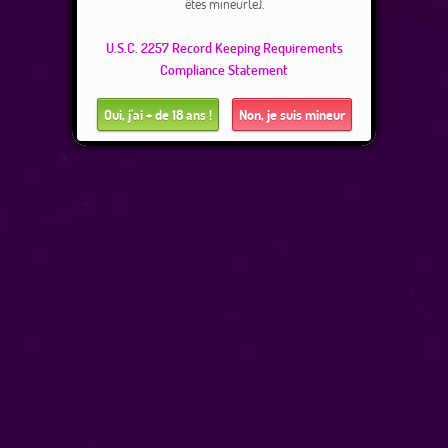
êtes mineur(e).
U.S.C. 2257 Record Keeping Requirements
Compliance Statement
Oui, j'ai + de 18 ans !
Non, je suis mineur