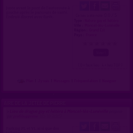
Juste avant le pont de l'autoroute à
gauche après le parcours de santé.
0.0 / 5
Ce lieu a été noté
Endroit discret avec forêt.
Type :
Nature gay et hétéro
Ville :
Moncel-lès-Lunéville
Région :
Grand Est
Pays :
France
0
1
2
3
4
5
( 0 = faux lieu 4 = lieu TOP )
Plan
|
J'y vais
|
Messages
|
Fréquentation
|
Naviguer
AIRE DE LA JETÉE DE PIERRE
Lieu de drague gay et hétéro à Moncel-lès-Lunéville
>
proposé
par
profilsupprime
(03/10/2025)
Parking PL et VL ai si que des
toilettes.