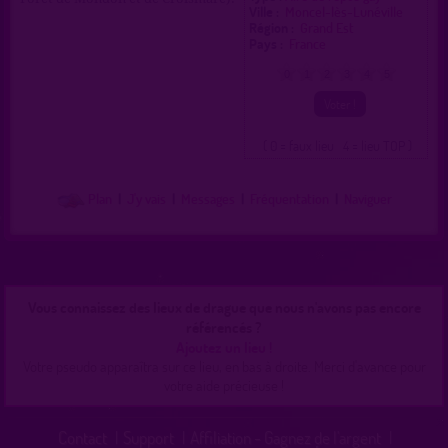
Ville :
Moncel-lès-Lunéville
Région :
Grand Est
Pays :
France
0
1
2
3
4
5
( 0 = faux lieu 4 = lieu TOP )
Plan
|
J'y vais
|
Messages
|
Fréquentation
|
Naviguer
Vous connaissez des lieux de drague que nous n'avons pas encore
référencés ?
Ajoutez un lieu !
Votre pseudo apparaîtra sur ce lieu, en bas à droite. Merci d'avance pour
votre aide précieuse !
Contact
|
Support
|
Affiliation - Gagnez de l'argent
|