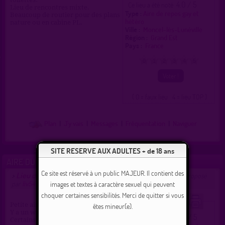
4.0 / 5
Ce lieu a été noté
Lieu de rencontres mixte.
Type :
Aire de repos gay et
Beaucoup de routier pour des plans
hétéro
nature ou en cabine PL.
Ville :
Moncel-lès-Lunéville
Région :
Grand Est
Pays :
France
0
1
2
3
4
5
( 0 = faux lieu 4 = lieu TOP )
Plan
|
J'y vais
|
Messages
|
Fréquentation
|
Naviguer
SITE RESERVE AUX ADULTES + de 18 ans
AIRE DU MISSISSIPI
Ce site est réservé à un public MAJEUR. Il contient des
Lieu de drague gay et hétéro à Moncel-lès-Lunéville
>
proposé
par
liv54
(02/10/2025)
images et textes à caractère sexuel qui peuvent
choquer certaines sensibilités. Merci de quitter si vous
Petite aire de repos tranquille.
êtes mineur(e).
Y a un wc public.
5.0 / 5
Ce lieu a été noté
Certains routiers y font leurs