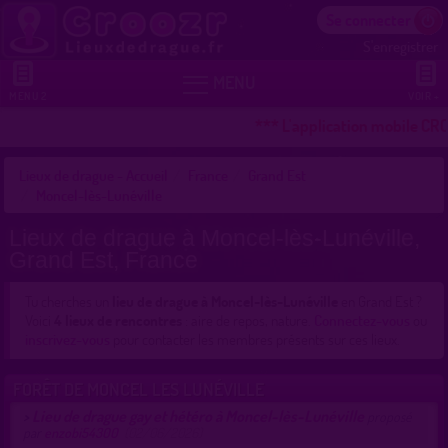
Se connecter
S'enregistrer


MENU
MENU 2
VOIR +
*** L'application mobile CRO
Lieux de drague - Accueil
France
Grand Est
Moncel-lès-Lunéville
Lieux de drague à Moncel-lès-Lunéville,
Grand Est, France
Tu cherches un
lieu de drague à Moncel-lès-Lunéville
en Grand Est ?
Voici
4 lieux de rencontres
: aire de repos, nature.
Connectez-vous
ou
inscrivez-vous
pour contacter les membres présents sur ces lieux.
FORÊT DE MONCEL LES LUNÉVILLE
Lieu de drague gay et hétéro à Moncel-lès-Lunéville
>
proposé
par
enzobi54300
(02/06/2026)