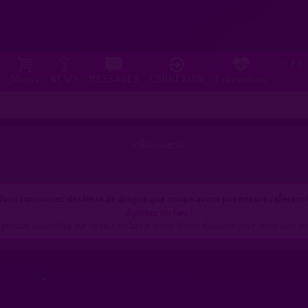
FR
⚐
Shops
NEWS
MESSAGES
CONNEXION
Prévention
»
Gausseran
Vous connaissez des lieux de drague que nous n'avons pas encore référenc
Ajoutez un lieu !
 pseudo apparaîtra sur ce lieu, en bas à droite. Merci d'avance pour votre aide pr