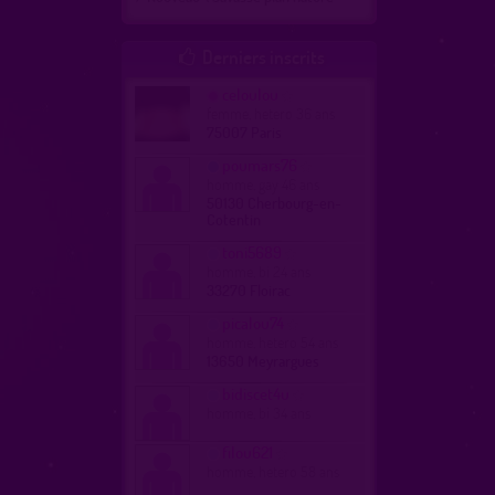
Derniers inscrits

celoulou
femme, hetero 36 ans
75007 Paris
poumars76
homme, gay 46 ans
50130 Cherbourg-en-
Cotentin
toni5689
homme, bi 24 ans
33270 Floirac
picalou74
homme, hetero 54 ans
13650 Meyrargues
bidiscet4u
homme, bi 34 ans
filou621
homme, hetero 58 ans