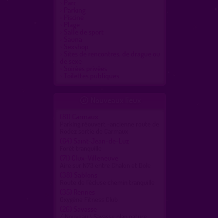
Parc
Parking
Piscine
Plage
Salle de sport
Sauna
Sexshop
Sites de rencontres, de drague ou
de sexe
Soirées privées
Toilettes publiques
Nouveaux lieux

(81)
Carmaux
Parking réouvert -ancienne route de
Rodez sortie de Carmaux
(64)
Saint-Jean-de-Luz
Forêt tranquille
(71)
Clux-Villeneuve
Aire sur N73 entre Chalon et Dole
(38)
Sablons
Route de l'écluse chemin tranquille
(35)
Rennes
Oxygène Fitness Club
(26)
Savasse
/ Nouveau \ Savasse plan nature