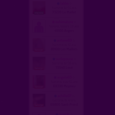
lalilio
homme, bi 54 ans
73220 Le Maillet
exhimature
femme, hetero 58 ans
49100 Angers
antone89
homme, bi 61 ans
89100 Les Maillots
surlepouce
homme, bi 56 ans
72540 Loué
angela69
homme, trav 64 ans
69330 Meyzieu
achille07
homme, bi 41 ans
69800 Saint-Priest
marcjh