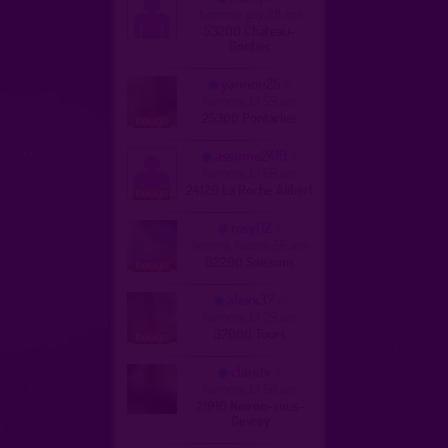
homme, gay 28 ans
53200 Château-
Gontier
yannou25
homme, bi 59 ans
25300 Pontarlier
assume2419
homme, bi 69 ans
24120 La Roche Alibert
rosy02
femme, hetero 56 ans
02200 Soissons
alexx37
homme, bi 29 ans
37000 Tours
claudx
homme, bi 58 ans
21910 Noiron-sous-
Gevrey