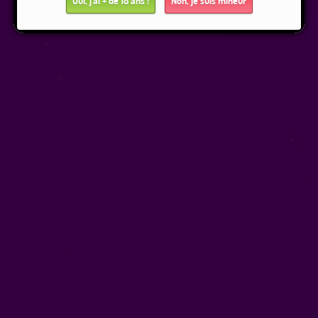
Oui, j'ai + de 18 ans !
Non, je suis mineur