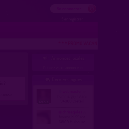
Se connecter
S'enregistrer
* * * PROMO VACANCES ! DERNIERE CH
Annonces locales

Publiez votre annonce ici
Derniers logués

és ?
webmaster
écieuse !
homme, gay 49 ans
94000 Créteil
chrisetjules
femme, bi 55 ans
68100 Mulhouse