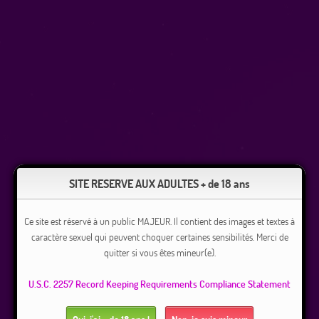
SITE RESERVE AUX ADULTES + de 18 ans
Ce site est réservé à un public MAJEUR. Il contient des images et textes à
caractère sexuel qui peuvent choquer certaines sensibilités. Merci de
quitter si vous êtes mineur(e).
U.S.C. 2257 Record Keeping Requirements Compliance Statement