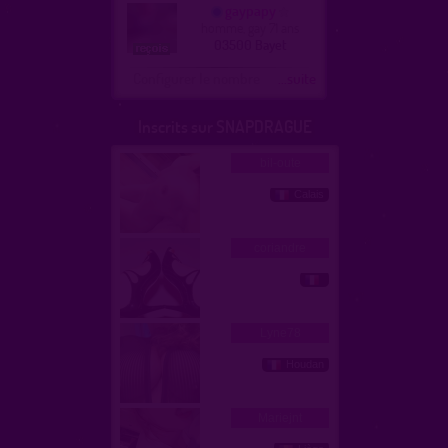
gaypapy
homme, gay 71 ans
03500 Bayet
Configurer le nombre
...suite
Inscrits sur SNAPDRAGUE