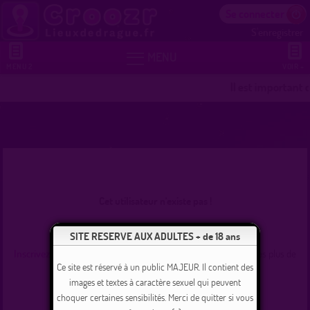
Se connecter
S'enregistrer


MENU
MENU 2
VOIR +
Il est important 
Cet utilisateur n'existe pas !
Se connecter
SITE RESERVE AUX ADULTES + de 18 ans
Inscrivez-vous
et commencez dès maintenant à tchater avec les plus de
235000 membres inscrits !
Ce site est réservé à un public MAJEUR. Il contient des
images et textes à caractère sexuel qui peuvent
choquer certaines sensibilités. Merci de quitter si vous
Revenir à l'accueil