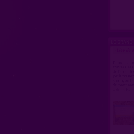
LE GRAND
Lieu de d
>
Depuis la f
travers, le
de l'or et l
petit traver
sinon, en b
du panneau *
coins discre