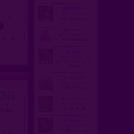
charles24
homme, bi 73 ans
4
5
24400 Mussidan
peters33
homme, hetero 30 ans
= lieu TOP )
33310 Lormont
ulyss2
homme, bi 72 ans
89340 Villeneuve-la-
Guyard
woody45
homme, bi 56 ans
45200 Montargis
cricri31600
homme, bi 47 ans
.0 / 5
31600 Muret
t hétéro
aptiman
homme trans, bi 67 ans
94300 Vincennes
4
5