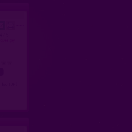
.4 / 5
liques gay
4
5
= lieu TOP )