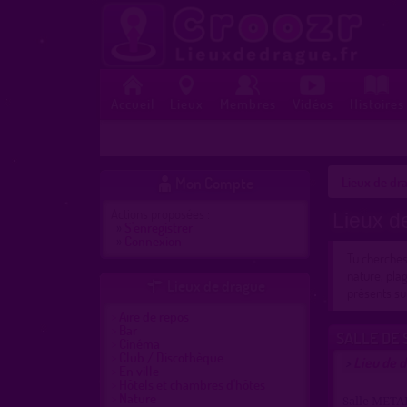
Accueil
Lieux
Membres
Vidéos
Histoires
Mon Compte
Lieux de dra

Actions proposées :
Lieux d
»
S'enregistrer
»
Connexion
Tu cherche
nature, plag
Lieux de drague

présents sur
Aire de repos
Bar
SALLE DE 
Cinéma
Club / Discothèque
Lieu de 
>
En ville
Hôtels et chambres d'hôtes
Nature
Salle METAB