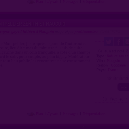
Plan
|
J'y vais
|
Messages
|
Fréquentation
NTPELLIER ZÉNITH ET MAUGUIO
rague gay et hétéro à Mauguio
proposé par
profilsupprime
(11/04/2020)
e Montpellier, juste après le pont de l'autoroute,
oite, lieu dit * mas du ministre * . Puis de suite
2
Ce lieu a été noté
 gauche dans un coin tranquille, à côté d'un champs.
Type :
Nature gay et
ard le soir, pour couple, ou plan bi/gay. Modérateur :
Ville :
Mauguio
tout lieu public, les rencontres ne se consomment
Région :
Occitanie
ce.
Pays :
France
0
1
2
3
( 0 = faux lieu 4 
Plan
|
J'y vais
|
Messages
|
Fréquentation