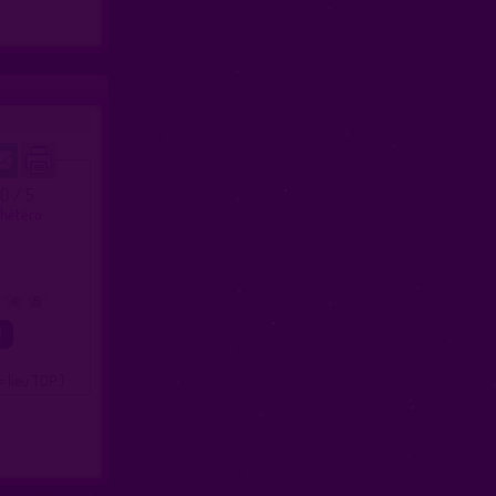
.0 / 5
 hétéro
4
5
= lieu TOP )