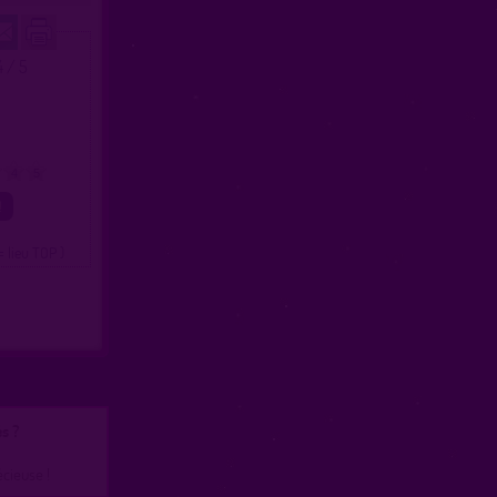
4 / 5
4
5
= lieu TOP )
s ?
écieuse !