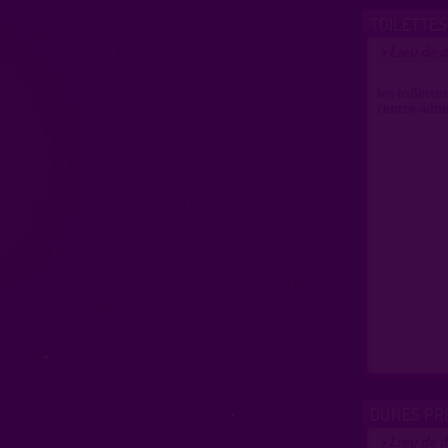
TOILETTES
Lieu de 
>
les toilette
centre admi
DUNES PR
Lieu de 
>