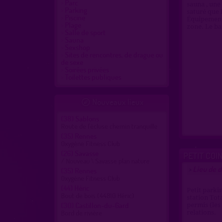
Parc
sauna , une
Parking
saturé que B
Piscine
Équipement
Plage
zone. Le bar
Salle de sport
Sauna
Sexshop
Sites de rencontres, de drague ou
de sexe
Soirées privées
Toilettes publiques
Nouveaux lieux

(38)
Sablons
Route de l'écluse chemin tranquille
(35)
Rennes
Oxygène Fitness Club
(26)
Savasse
PETIT COI
/ Nouveau \ Savasse plan nature
Lieu de 
>
(35)
Rennes
Oxygène Fitness Club
(44)
Héric
Petit parki
Bout de bois (44810 Héric)
station Tot
(30)
Castillon-du-Gard
permis (les
Bord de rivière
relations.