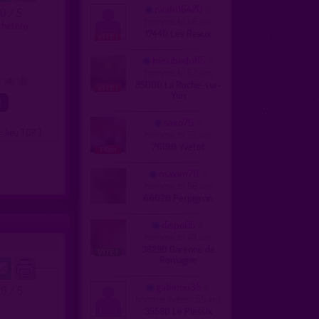
nicdu16420
.0 / 5
homme, bi 46 ans
t hétéro
17440 Les Reaux
biexibedu85
homme, bi 62 ans
4
5
85000 La Roche-sur-
Yon
saxo76
= lieu TOP )
homme, bi 72 ans
76190 Yvetot
maxim70
homme, bi 56 ans
66020 Perpignan
dispo05
homme, bi 40 ans
38280 Garenne de
Romagne
gabinou35
.0 / 5
homme, hetero 56 ans
35580 Le Plessix