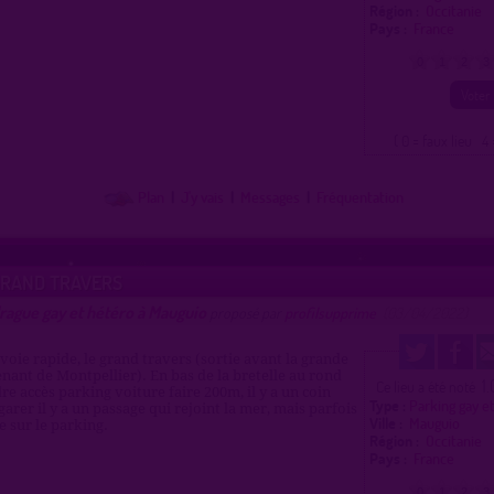
Région :
Occitanie
Pays :
France
0
1
2
3
( 0 = faux lieu 4 
Plan
|
J'y vais
|
Messages
|
Fréquentation
GRAND TRAVERS
rague gay et hétéro à Mauguio
proposé par
profilsupprime
(03/04/2022)
 voie rapide, le grand travers (sortie avant la grande
nant de Montpellier). En bas de la bretelle au rond
1
Ce lieu a été noté
re accès parking voiture faire 200m, il y a un coin
Type :
Parking gay e
 garer il y a un passage qui rejoint la mer, mais parfois
Ville :
Mauguio
e sur le parking.
Région :
Occitanie
Pays :
France
0
1
2
3