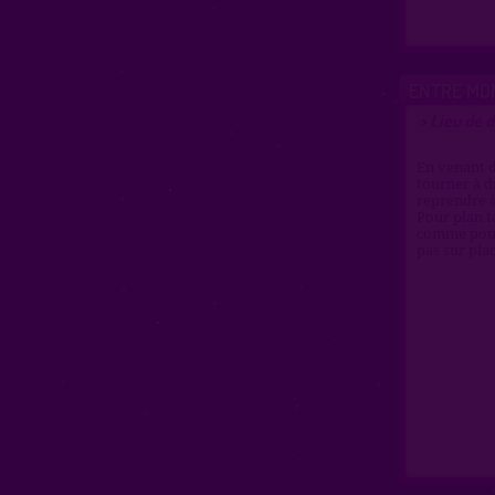
ENTRE MO
Lieu de d
>
En venant d
tourner à dr
reprendre à
Pour plan t
comme pour 
pas sur pla