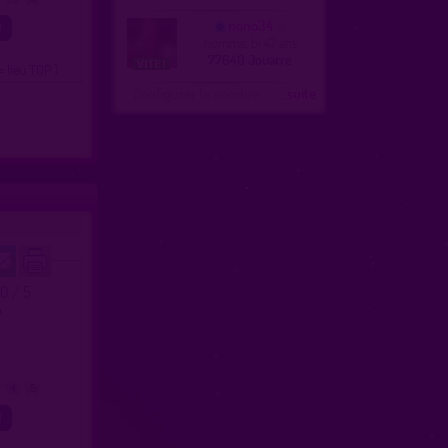
nono34
homme, bi 47 ans
77640 Jouarre
= lieu TOP )
Configurer le nombre
...suite
.0 / 5
o
4
5