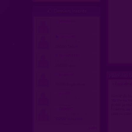
Derniers inscrits

jeanbimur
homme, bi 76 ans
caresse65
homme, bi 59 ans
65000 Tarbes
djena41000
femme, trav 31 ans
69008 Lyon
papouye
PARKING 
homme, bi 57 ans
Lieu de d
>
16000 Angoulême
juju88
Sortir de la
homme, bi 38 ans
Motte en ve
point prend
task647
toilette. Se
homme, hetero 39 ans
cela se pass
38200 Versailles
...suite