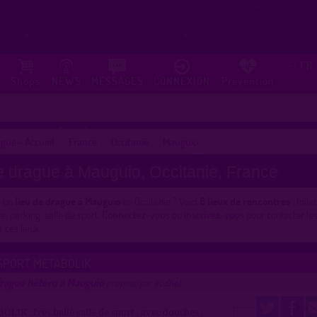
FR
⚐
Shops
NEWS
MESSAGES
CONNEXION
Prévention
gue - Accueil
France
Occitanie
Mauguio
e drague à Mauguio, Occitanie, France
s un
lieu de drague à Mauguio
en Occitanie ? Voici
8 lieux de rencontres
: toile
e, parking, salle de sport.
Connectez-vous
ou
inscrivez-vous
pour contacter l
 ces lieux.
SPORT METABOLIK
drague hétéro à Mauguio
proposé par
sudhot
(16/12/2022)
OLIK .Très belle salle de sport , avec douches ,