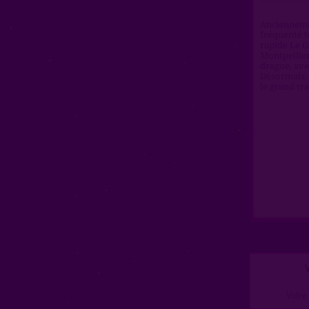
Anciennemen
fréquenté to
rapide Le G
Montpellier
drague, ave
Désormais, 
le grand tr
V
Votre 