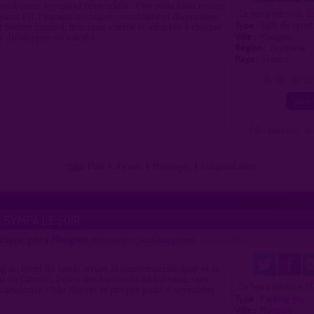
 ambiance sympa et conviviale . Une salle bien moins
2
Ce lieu a été noté
asic Fit, l’équipe est super, souriante et disponible.
Type :
Salle de spor
 bonne qualité, musique variée et adaptée à chaque
Ville :
Mauguio
 diététique est varié !
Région :
Occitanie
Pays :
France
0
1
2
3
( 0 = faux lieu 4 
Plan
|
J'y vais
|
Messages
|
Fréquentation
N SYMPA LE SOIR
drague gay à Mauguio
proposé par
profilsupprime
(14/12/2019)
ng au bord du canal, avant le supermarché Spar et la
al de Carnon, à côté des locations de bateaux sans
0
Ce lieu a été noté
 canalous). Coin discret et propre pour d'agréables
Type :
Parking gay
Ville :
Mauguio