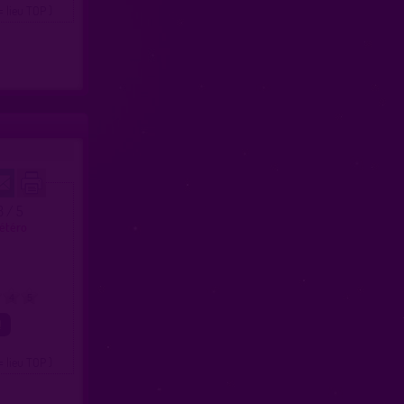
= lieu TOP )
8 / 5
hétéro
4
5
= lieu TOP )