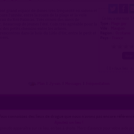
t grand espace de dunes très fréquenté en saison et
ute l'année, entre la route de la plage et la voie
1.
Ce lieu a été noté
rau du Roi-Palavas. Très connu des mecs de
Type :
Plage gay
. Beaucoup de jeunes l'été. Coin très agréable pour la
Ville :
Mauguio
c des petits chemins entre les arbres.
Région :
Occitanie
rencontres dans le bois du Lido d'Or, entre le petit et
Pays :
France
avers.
0
1
2
3
( 0 = faux lieu 4 
Plan
|
J'y vais
|
Messages
|
Fréquentation
ous connaissez des lieux de drague que nous n'avons pas encore référencé
Ajoutez un lieu !
pseudo apparaîtra sur ce lieu, en bas à droite. Merci d'avance pour votre aide pr