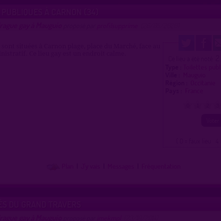
 PUBLIQUES À CARNON (34)
drague gay à Mauguio
proposé par
profilsupprime
(26/05/2020)
s sont situées à Carnon plage, place du Marché, face au
nistratif. Ce lieu gay est un endroit calme.
2
Ce lieu a été noté
Type :
Toilettes pub
Ville :
Mauguio
Région :
Occitanie
Pays :
France
0
1
2
3
( 0 = faux lieu 4 
Plan
|
J'y vais
|
Messages
|
Fréquentation
ÈS DU GRAND TRAVERS
drague gay à Mauguio
proposé par
jmekmpl
(23/10/2014)