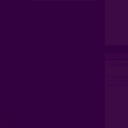
RENCONTR
Lieu de 
>
pour rencon
petits chemi
recherche 