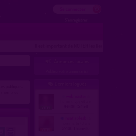
Se connecter
S'enregistrer
Il est important de NOTER les lieux
Les lieux 100% bidons
Annonces locales

Publiez votre annonce ici
Derniers logués

ttes publiques,
es membres
webmaster
homme, gay 49 ans
94000 Créteil
insatiablesbi
homme, bi 43 ans
57100 Thionville