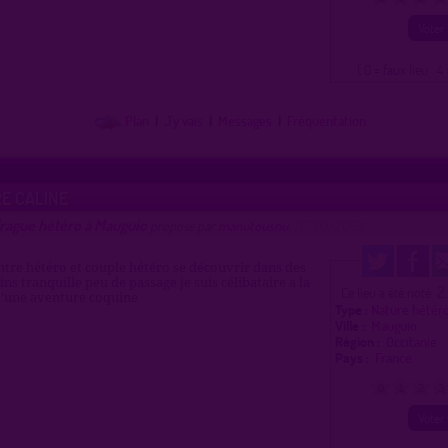
( 0 = faux lieu 4 
Plan
|
J'y vais
|
Messages
|
Fréquentation
E CALINE
drague hétéro à Mauguio
proposé par
manutousnu
(17/09/2015)
tre hétéro et couple hétéro se découvrir dans des
ns tranquille peu de passage je suis célibataire a la
2
Ce lieu a été noté
d'une aventure coquine
Type :
Nature hétér
Ville :
Mauguio
Région :
Occitanie
Pays :
France
0
1
2
3