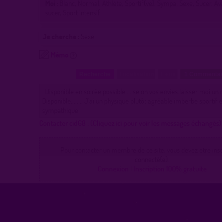
Moi :
Blanc, Normal, Athlète, Sportif(ve), Sympa, Sexe, Sucer, Av
sucer, Sport intensif
Je cherche :
Sexe
Mémo
Recherche
Localisation
Lieux
1 Commenta
. Disponible en soirée possible.... selon vos envies.laisser moi u
Disponible..... .. J'ai un physique plutôt agréable imberbe sportif 
sympathique
Contacter cid68 :
(Cliquez ici pour voir les messages échangés)
Pour contacter un membre de ce site, vous devez être inscr
connecté(e).
Connexion
|
Inscription 100% gratuite