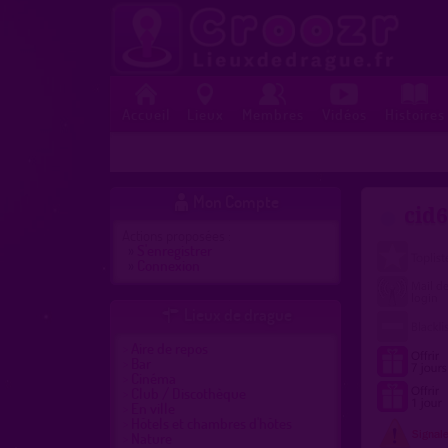
Accueil
Lieux
Membres
Vidéos
Histoires
Mon Compte

cid
Actions proposées :
»
S'enregistrer
»
Connexion
Lieux de drague

Aire de repos
Bar
Cinéma
Club / Discothèque
En ville
Hôtels et chambres d'hôtes
Nature