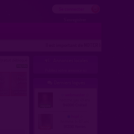
Se connecter
S'enregistrer
Il est important de NOTER les lieux
Les lieux 100
ratuit débloqué
Annonces locales

Publiez votre annonce ici
Derniers logués

webmaster
homme, gay 49 ans
94000 Créteil
hcpl
homme, bi 67 ans
91330 Yerres