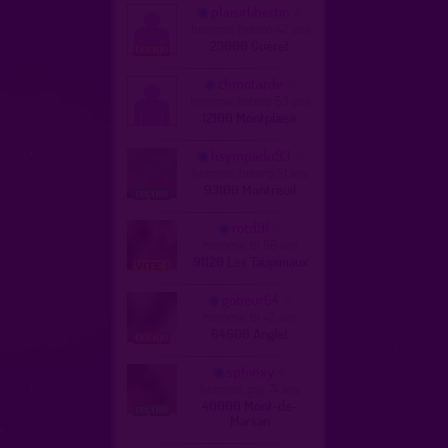
plaisirlibertin
homme, hetero 42 ans
23000 Guéret
chmotarde
homme, hetero 53 ans
12100 Montplaisir
hsympadu93
homme, hetero 51 ans
93100 Montreuil
rotd91
homme, bi 56 ans
91120 Les Taupiniaux
gobeur64
homme, bi 42 ans
64600 Anglet
sphinxy
homme, gay 74 ans
40000 Mont-de-
Marsan