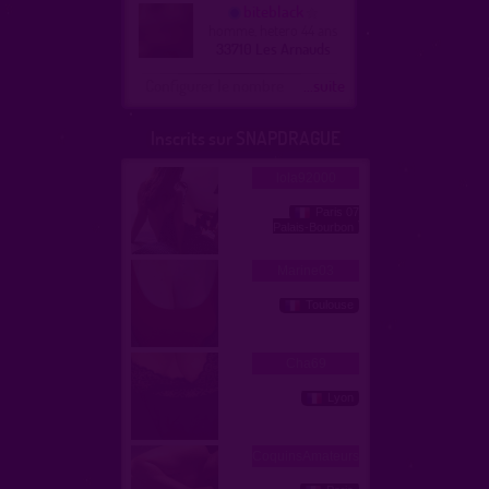
biteblack
homme, hetero 44 ans
33710 Les Arnauds
Configurer le nombre
...suite
Inscrits sur SNAPDRAGUE