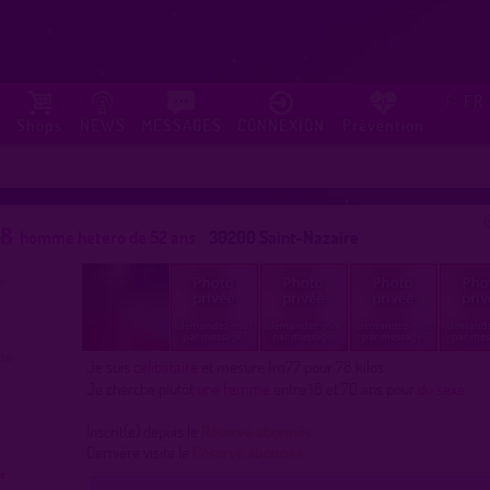
FR
⚐
Shops
NEWS
MESSAGES
CONNEXION
Prévention
68
homme hetero de 52 ans
30200 Saint-Nazaire
Je suis
célibataire
et mesure 1m77 pour 78 kilos.
Je cherche plutôt
une femme
entre 18 et 70 ans pour
du sexe
Inscrit(e) depuis le
Réservé abonnés
Dernière visite le
Réservé abonnés