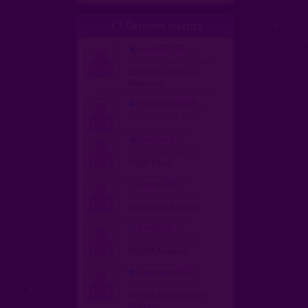
Derniers inscrits

nono92350
homme, hetero 29 ans
92350 Le Plessis-
Robinson
francoise3820
homme, bi 64 ans
miniloup
homme, gay 24 ans
75011 Paris
aymen75
homme, bi 33 ans
49700 Le Ménage
jojo8076
homme, bi 36 ans
80270 Airaines
marocainb07
homme, bi 25 ans
07300 Tournon-sur-
Rhône