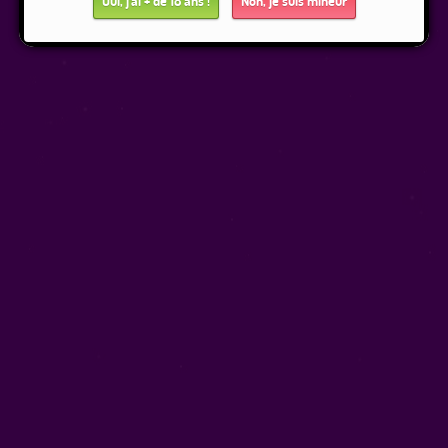
Oui, j'ai + de 18 ans !
Non, je suis mineur