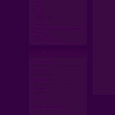
Parc
Parking
Piscine
Plage
Salle de sport
Sauna
Sexshop
Sites de rencontres, de drague ou
de sexe
Soirées privées
Toilettes publiques
Nouveaux lieux

(38)
Sablons
Route de l'écluse chemin tranquille
(35)
Rennes
Oxygène Fitness Club
(26)
Savasse
/ Nouveau \ Savasse plan nature
(35)
Rennes
Oxygène Fitness Club
(44)
Héric
Bout de bois (44810 Héric)
(30)
Castillon-du-Gard
Bord de rivière