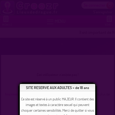
Se connecter
S'enregistrer


MENU
MENU 2
VOIR +
Il est important de N
Cet utilisateur n'existe pas !
Se connecter
SITE RESERVE AUX ADULTES + de 18 ans
Inscrivez-vous
et commencez dès maintenant à tchater avec les plus de
235000 membres inscrits !
Ce site est réservé à un public MAJEUR. Il contient des
images et textes à caractère sexuel qui peuvent
choquer certaines sensibilités. Merci de quitter si vous
Revenir à l'accueil