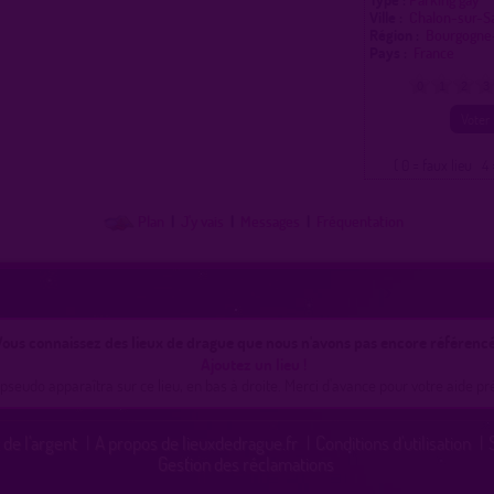
Ville :
Chalon-sur-
Région :
Bourgogne
Pays :
France
0
1
2
3
( 0 = faux lieu 4 
Plan
|
J'y vais
|
Messages
|
Fréquentation
ous connaissez des lieux de drague que nous n'avons pas encore référencé
Ajoutez un lieu !
pseudo apparaîtra sur ce lieu, en bas à droite. Merci d'avance pour votre aide pr
 de l'argent
|
A propos de lieuxdedrague.fr
|
Conditions d'utilisation
|
Gestion des réclamations