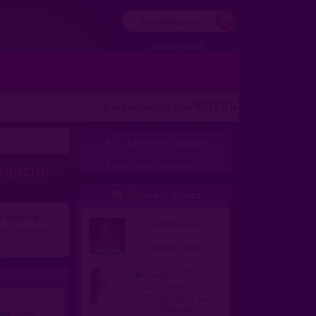
Se connecter
S'enregistrer
Il est important de NOTER les lieux
Les lieux 100%
Annonces locales

Publiez votre annonce ici
ranche-
Derniers logués

4 lieux de
webmaster
es présents
homme, gay 49 ans
94000 Créteil
anonyme77580
homme, hetero 32 ans
23)
77580 Crécy-la-
Chapelle