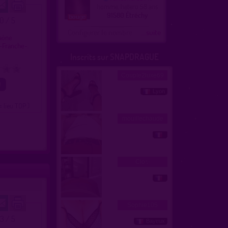
homme, hetero 58 ans
91580 Étréchy
.0 / 5
Configurer le nombre
...suite
Saône
-Franche-.
Inscrits sur SNAPDRAGUE
4
5
= lieu TOP )
.3 / 5