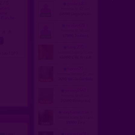
.2 / 5
poulet68
hétéro
homme, bi 62 ans
Saône
68190 Ungersheim
-Franche-.
nicolas478
homme, bi 58 ans
4
5
47800 Toubens
tony_270
homme, hetero 51 ans
= lieu TOP )
45000 L' Île Arrault
horion73
homme, hetero 52 ans
34110 Vic-la-Gardiole
jeremy2447
homme, bi 48 ans
24500 Reveyraud
stephanie_trav
femme trans, bi 51 ans
91000 Évry
rencontre91