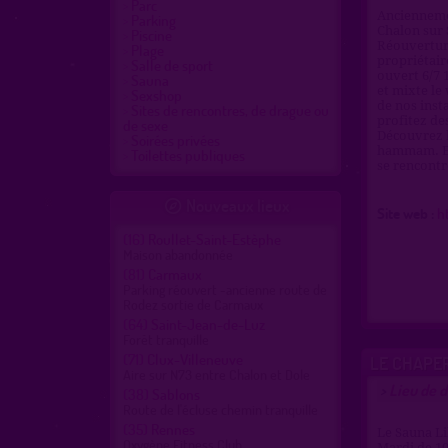
Parc
Anciennemen
Parking
Chalon sur
Piscine
Réouvertur
Plage
propriétair
Salle de sport
ouvert 6/7 
Sauna
et mixte le
Sexshop
de nos inst
Sites de rencontres, de drague ou
profitez de
de sexe
Découvrez l
Soirées privées
hammam. Eup
Toilettes publiques
se rencontr
Nouveaux lieux

Site web :
h
(16)
Roullet-Saint-Estèphe
Maison abandonnée
(81)
Carmaux
Parking réouvert -ancienne route de
Rodez sortie de Carmaux
(64)
Saint-Jean-de-Luz
Forêt tranquille
(71)
Clux-Villeneuve
LE CHAPE
Aire sur N73 entre Chalon et Dole
Lieu de 
>
(38)
Sablons
Route de l'écluse chemin tranquille
(35)
Rennes
Le Sauna Li
Oxygène Fitness Club
Mardi de 10