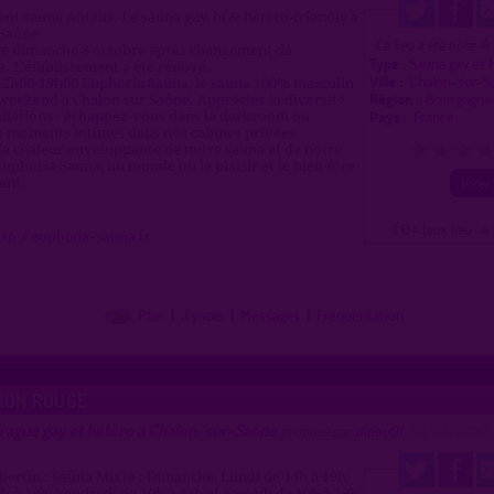
t sauna Antéus. Le sauna gay, bi & hétéro-friendly à
 Saône
4
Ce lieu a été noté
e dimanche 8 octobre après changement de
Type :
Sauna gay et 
e. L'établissement a été rénové.
Ville :
Chalon-sur-
12h00-19h00 Euphoria Sauna, le sauna 100% masculin
Région :
Bourgogne
 weekend à Chalon sur Saône. Appréciez la diversité
Pays :
France
allations - échappez-vous dans la darkroom ou
s moments intimes dans nos cabines privées.
a chaleur enveloppante de notre sauna et de notre
0
1
2
3
horia Sauna, un monde où le plaisir et le bien-être
ent.
( 0 = faux lieu 4 
ttp://euphoria-sauna.fr
Plan
|
J'y vais
|
Messages
|
Fréquentation
RON ROUGE
drague gay et hétéro à Chalon-sur-Saône
proposé par
didou01
(13/05/2016)
bertin : Sauna Mixte : Dimanche, Lundi de 14h à 19h;
h à 19h; Vendredi de 10h à 22h et Samedi de 10h à 19h