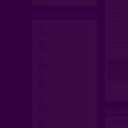
Homme seul 
euros. Un co
Vous allez 
Derniers inscrits

passer un b
spacieux qu
zakzak
ainsi qu’un
homme, hetero 26 ans
Lundi de 14
non-stop Ve
Jeudi de 10
baloo20
plus grand 
homme, hetero 22 ans
expériences
77300 Fontainebleau
julesprv69
homme, hetero 30 ans
75001 Paris
stive3108
homme, gay 47 ans
83520 Roquebrune-sur-
Argens
neptune
homme, bi 48 ans
11100 Narbonne
ZONE PORT
patrice73750
Lieu de 
>
homme, hetero 52 ans