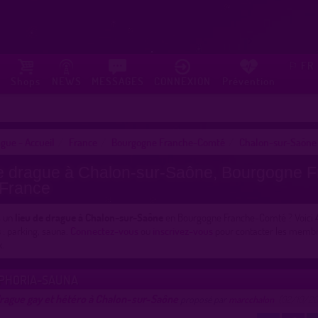
FR
⚐
Shops
NEWS
MESSAGES
CONNEXION
Prévention
gue - Accueil
France
Bourgogne Franche-Comté
Chalon-sur-Saône
e drague à Chalon-sur-Saône, Bourgogne F
 France
s un
lieu de drague à Chalon-sur-Saône
en Bourgogne Franche-Comté ? Voici
s
: parking, sauna.
Connectez-vous
ou
inscrivez-vous
pour contacter les membr
x.
PHORIA-SAUNA
drague gay et hétéro à Chalon-sur-Saône
proposé par
marcchalon
(02/10/20