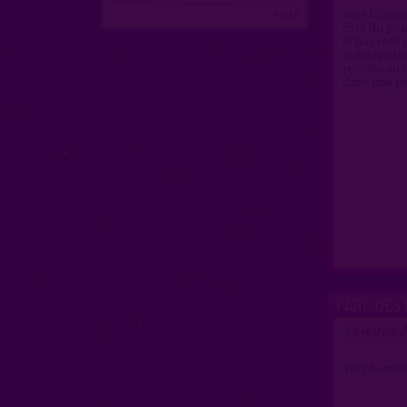
...suite
Vers la zon
côté du pon
le bas coté 
industriell
recoins au 
dans une pe
PARC DES
Lieu de 
>
Vers la mais