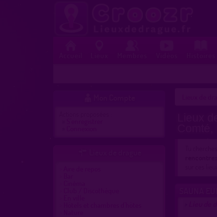
Accueil
Lieux
Membres
Vidéos
Histoires
Mon Compte
Lieux de dra

Actions proposées :
Lieux d
»
S'enregistrer
Comté,
»
Connexion
Tu cherche
Lieux de drague

rencontre
sur ces lieu
Aire de repos
Bar
Cinéma
SAUNA EU
Club / Discothèque
En ville
Lieu de 
>
Hôtels et chambres d'hôtes
Nature