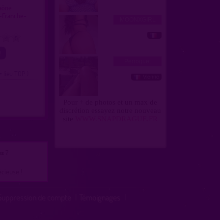
Saône
-Franche-.
4
5
= lieu TOP )
s ?
écieuse !
Suppression de compte
|
Témoignages
|