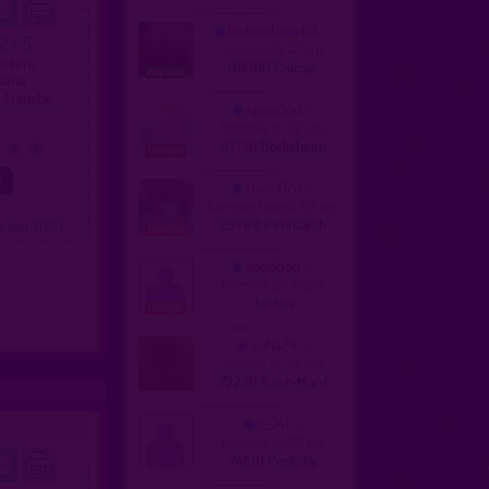
bidecolmar68
.2 / 5
homme, bi 47 ans
hétéro
68000 Colmar
Saône
-Franche-.
speedoo
homme, bi 62 ans
67120 Dorlisheim
4
5
fran_6co
homme, hetero 69 ans
29760 Penmarch
= lieu TOP )
sodobon
homme, bi 76 ans
Toulon
sofia24
femme, bi 39 ans
77230 Saint-Mard
c_741
homme, bi 30 ans
74130 Pontchy