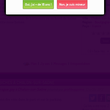
e portuaire à Chalon Nord, proche du Bowling et à
Oui, j'ai + de 18 ans !
Non, je suis mineur
t de Bourgogne. Dans la rue Denis Papin, se garer sur
4
Ce lieu a été noté
(coté Saône) et entrer dans la zone en friche
Type :
Parking gay
e (restes de murs en béton, zones boisées). Nombreux
Ville :
Chalon-sur-
milieu des ruines de bâtiments ou en bord de Saône
Région :
Bourgogne
tite zone boisée.
Pays :
France
0
1
2
3
( 0 = faux lieu 4 
Plan
|
J'y vais
|
Messages
|
Fréquentation
 BICHES À CHALON-SUR-SAÔNE
drague gay à Chalon-sur-Saône
proposé par
profilsupprime
(24/06/2013)
on des vins dans le parc et sur le parking.
2
Ce lieu a été noté
Type :
Parking gay