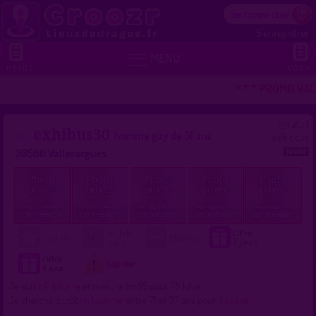
Se connecter
S'enregistrer


MENU
MENU 2
VOIR +
* * * PROMO VAC
ratuit
exhibus30
homme gay de 51 ans
débloqué
30580 Vallérargues
Je suis
célibataire
et mesure 1m85 pour 78 kilos.
Je cherche plutôt
un homme
entre 71 et 97 ans pour
du sexe