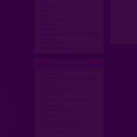
Parc
Parking
Piscine
Plage
Salle de sport
Sauna
Sexshop
Sites de rencontres, de drague ou
de sexe
Soirées privées
Toilettes publiques
Nouveaux lieux

(38)
Sablons
Route de l'écluse chemin tranquille
(35)
Rennes
Oxygène Fitness Club
(26)
Savasse
/ Nouveau \ Savasse plan nature
(35)
Rennes
Oxygène Fitness Club
(44)
Héric
Bout de bois (44810 Héric)
(30)
Castillon-du-Gard
Bord de rivière