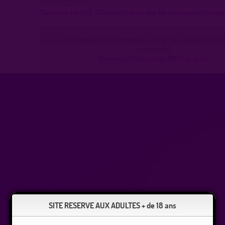
Contacter kikoi33 :
(Cliquez ici pour voir les messages échangé
Pour contacter un membre de ce site, vous devez être inscr
connecté(e).
Connexion
|
Inscription 100% gratuite
SITE RESERVE AUX ADULTES + de 18 ans