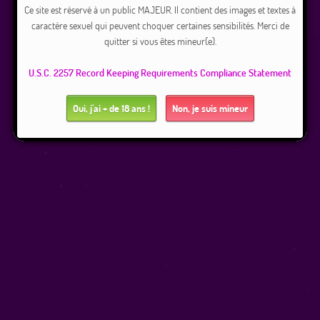
Ce site est réservé à un public MAJEUR. Il contient des images et textes à
caractère sexuel qui peuvent choquer certaines sensibilités. Merci de
quitter si vous êtes mineur(e).
U.S.C. 2257 Record Keeping Requirements Compliance Statement
Oui, j'ai + de 18 ans !
Non, je suis mineur