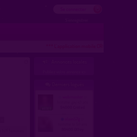
Se connecter
S'enregistrer
*** L'application mobile CROOZR pour les télép
Annonces locales

Publiez votre annonce ici
Derniers logués

webmaster
homme, gay 49 ans
94000 Créteil
alain57g
 !
homme, bi 58 ans
80400 Offoy
les h/f femmes