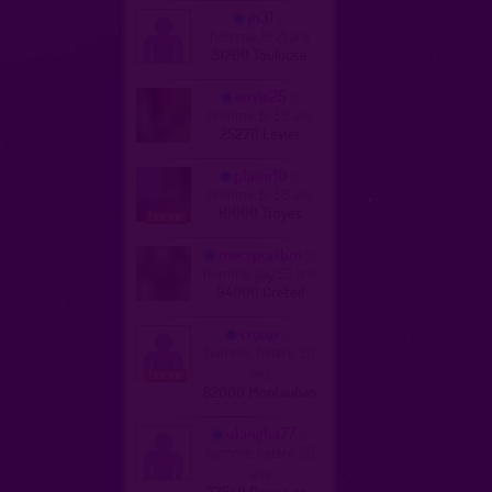
jh31
homme, bi 21 ans
31200 Toulouse
envie25
homme, bi 59 ans
25270 Levier
plaisir10
homme, bi 56 ans
10000 Troyes
mecsportbm
homme, gay 53 ans
94000 Créteil
croozr
homme, hetero 30
ans
82000 Montauban
ulangha77
homme, hetero 56
ans
77540 Rozay-en-