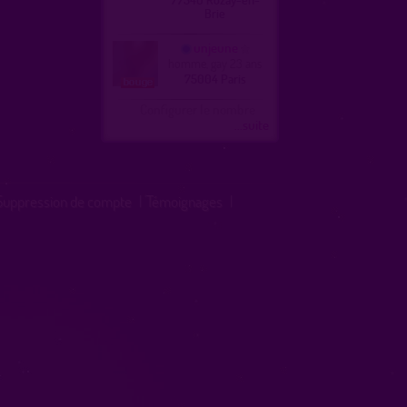
Brie
unjeune
homme, gay 23 ans
75004 Paris
Configurer le nombre
...suite
Suppression de compte
|
Témoignages
|