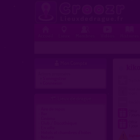
Accueil
Lieux
Membres
Vidéos
Histoires
Mon Compte

kiko
Actions proposées :
»
S'enregistrer
»
Connexion
Lieux de drague

Aire de repos
Bar
Cinéma
Club / Discothèque
En ville
Hôtels et chambres d'hôtes
Nature