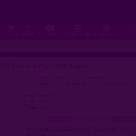
FR
⚐
Shops
NEWS
MESSAGES
CONNEXION
Prévention
i33
homme bi de 67 ans
33700 Mérignac
Je suis
célibataire
et mesure 1m82 pour 86 kilos.
Je cherche plutôt
un couple
entre 58 et 70 ans pour
du sexe
Inscrit(e) depuis le
Réservé abonnés
Dernière visite le
Réservé abonnés
Mémo
Recherche
Localisation
Lieux
Commentez
Simple gentil tactile caressant sensuel . Je recherche des coup
et femme trans