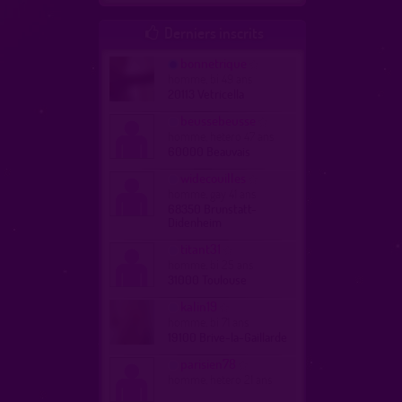
Derniers inscrits

bonnetrique
homme, bi 49 ans
20113 Vetricella
beussebeusse
homme, hetero 47 ans
60000 Beauvais
widecouilles
homme, gay 41 ans
68350 Brunstatt-
Didenheim
titant31
homme, bi 25 ans
31000 Toulouse
kalin19
homme, bi 71 ans
19100 Brive-la-Gaillarde
parisien78
homme, hetero 21 ans