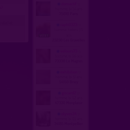
domactif
s)
homme, bi 54 ans
75010 Paris
it(e) et
raph0323
homme, hetero 50
ans
23230 Les Gravelles
velours73
homme, bi 56 ans
73330 Le Magnin
exhibition
homme, bi 51 ans
54150 Briey
giscard2
homme, bi 52 ans
47330 Monplaisir
olyves34
homme, bi 65 ans
34185 Montpellier