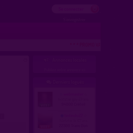
Se connecter
S'enregistrer
* * * PROMO VACANCES ! DERNIE
Annonces locales

Publiez votre annonce ici
Derniers logués

webmaster
homme, gay 49 ans
94000 Créteil
tintindu22
 !
homme, bi 67 ans
22300 Traou Don