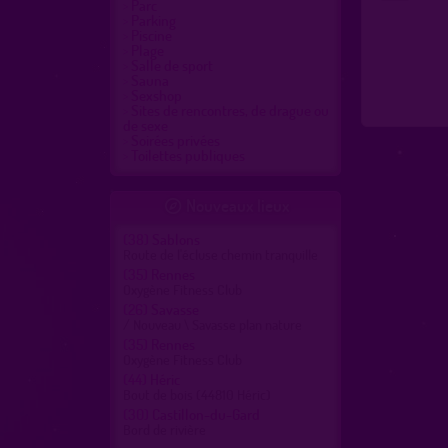
Parc
Parking
Piscine
Plage
Salle de sport
Sauna
Sexshop
Sites de rencontres, de drague ou
de sexe
Soirées privées
Toilettes publiques
Nouveaux lieux

(38)
Sablons
Route de l'écluse chemin tranquille
(35)
Rennes
Oxygène Fitness Club
(26)
Savasse
/ Nouveau \ Savasse plan nature
(35)
Rennes
Oxygène Fitness Club
(44)
Héric
Bout de bois (44810 Héric)
(30)
Castillon-du-Gard
Bord de rivière