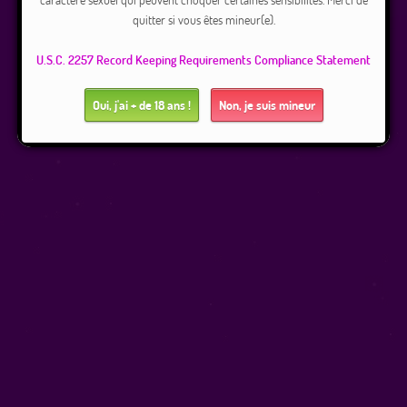
quitter si vous êtes mineur(e).
U.S.C. 2257 Record Keeping Requirements Compliance Statement
Oui, j'ai + de 18 ans !
Non, je suis mineur