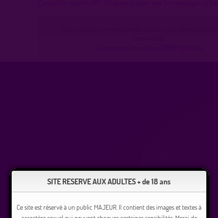
Contacter maestro82 :
(Cliquez ici pour voir les messages éch
Pour contacter un membre de ce site, vous devez être inscr
connecté(e).
Connexion
|
Inscription 100% gratuite
SITE RESERVE AUX ADULTES + de 18 ans
Ce site est réservé à un public MAJEUR. Il contient des images et textes à
caractère sexuel qui peuvent choquer certaines sensibilités. Merci de