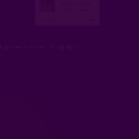
homme, bi 65 ans
12110 Le Fraysse
Configurer le nombre
...suite
Suppression de compte
|
Témoignages
|