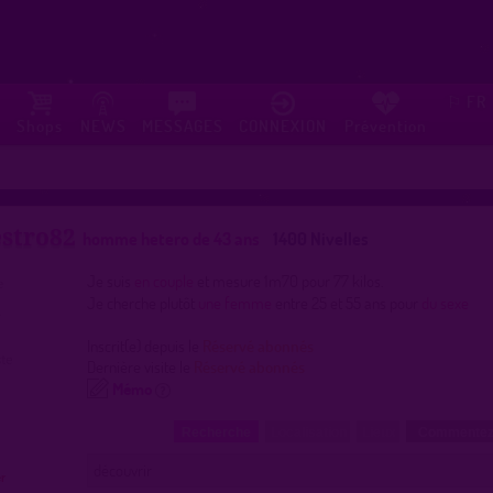
FR
⚐
Shops
NEWS
MESSAGES
CONNEXION
Prévention
stro82
homme hetero de 43 ans
1400 Nivelles
Je suis
en couple
et mesure 1m70 pour 77 kilos.
Je cherche plutôt
une femme
entre 25 et 55 ans pour
du sexe
Inscrit(e) depuis le
Réservé abonnés
Dernière visite le
Réservé abonnés
Mémo
Recherche
Localisation
Lieux
Commentez
découvrir