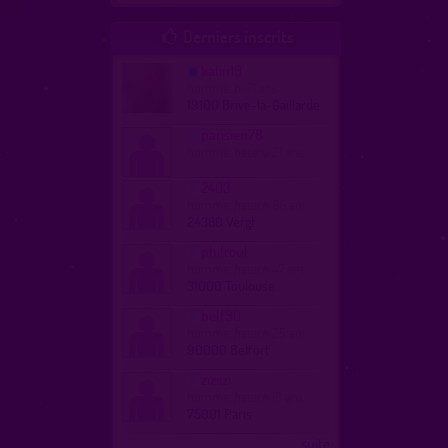
Derniers inscrits

kalin19
homme, bi 71 ans
19100 Brive-la-Gaillarde
parisien78
homme, hetero 21 ans
2403
homme, hetero 66 ans
24380 Vergt
philtoul
homme, hetero 47 ans
31000 Toulouse
belf90
homme, hetero 25 ans
90000 Belfort
ziziizi
homme, hetero 18 ans
75001 Paris
...suite