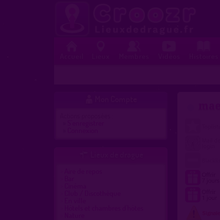
Accueil
Lieux
Membres
Vidéos
Histoires
Mon Compte

mae
Actions proposées :
»
S'enregistrer
»
Connexion
Lieux de drague

Aire de repos
Bar
Cinéma
Club / Discothèque
En ville
Hôtels et chambres d'hôtes
Nature