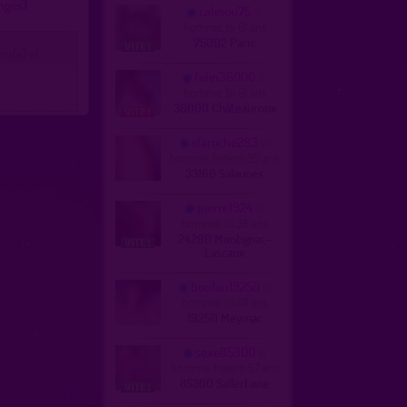
angés)
calinou75
homme, bi 61 ans
75002 Paris
it(e) et
felin36000
homme, bi 61 ans
36000 Châteauroux
slaroche283
homme, hetero 35 ans
33160 Salaunes
pierre1924
homme, bi 36 ans
24290 Montignac-
Lascaux
boulou19250
homme, bi 40 ans
19250 Meymac
sexe85300
homme, hetero 57 ans
85300 Sallertaine