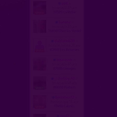
ppit
homme, bi 65 ans
37520 La Riche
banana
homme, bi 65 ans
74930 Chez les Verdel
diablotin639
homme, hetero 38 ans
63160 Les Réserves
tecaresser
homme, bi 65 ans
87085 Limoges
chubby_40
homme, bi 48 ans
86000 Poitiers
bonteteur13
homme, gay 35 ans
13480 Cabriès
rem12