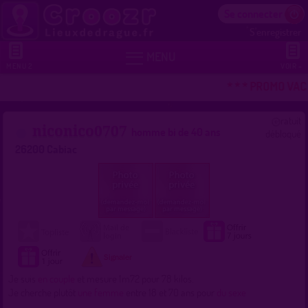
Se connecter
S'enregistrer


MENU
MENU 2
VOIR +
* * * PROMO VAC
ratuit
niconico0707
homme bi de 40 ans
débloqué
26200 Cabiac
Je suis
en couple
et mesure 1m72 pour 78 kilos.
Je cherche plutôt
une femme
entre 18 et 70 ans pour
du sexe