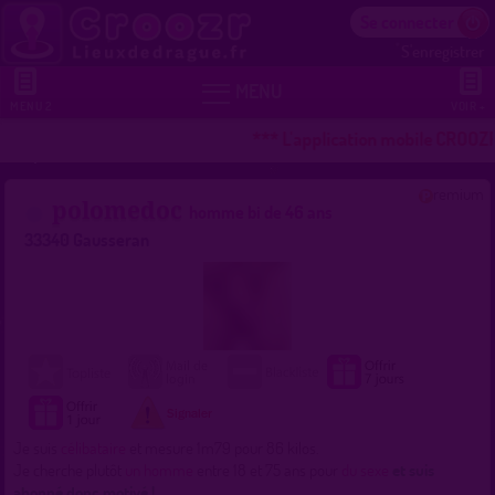
Se connecter
S'enregistrer


MENU
MENU 2
VOIR +
*** L'application mobile CROOZR 
remium
polomedoc
homme bi de 46 ans
33340 Gausseran
Je suis
célibataire
et mesure 1m79 pour 86 kilos.
Je cherche plutôt
un homme
entre 18 et 75 ans pour
du sexe
et suis
abonné donc motivé !