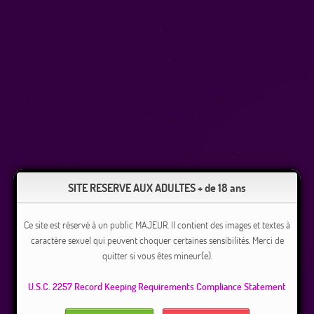
SITE RESERVE AUX ADULTES + de 18 ans
Ce site est réservé à un public MAJEUR. Il contient des images et textes à
caractère sexuel qui peuvent choquer certaines sensibilités. Merci de
quitter si vous êtes mineur(e).
U.S.C. 2257 Record Keeping Requirements Compliance Statement