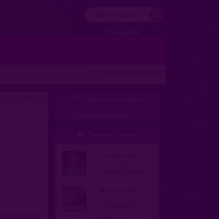
Se connecter
S'enregistrer
* * * PROMO VACANCES ! DERNIERE CHAN
ratuit débloqué
Annonces locales

Publiez votre annonce ici
Derniers logués

webmaster
homme, gay 49 ans
94000 Créteil
mickads63
homme, bi 39 ans
63200 Riom