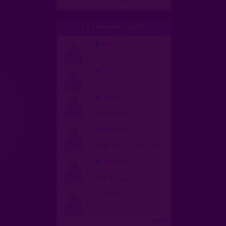
Derniers inscrits

poilu87
homme, gay 38 ans
alex4449
homme, hetero 52 ans
dav68
homme, hetero 42 ans
68100 Mulhouse
bonnoli33
homme, gay 54 ans
17130 Tannerie Moinard
man1900
homme, bi 49 ans
1256 Troinex
jm59139
homme, bi 54 ans
...suite