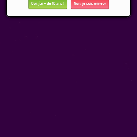
Oui, j'ai + de 18 ans !
Non, je suis mineur