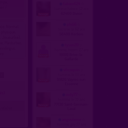
Sympa,
fabien624
her /
homme, hetero 52 ans
62460 Divion
phi56
ince, Normal,
homme, bi 62 ans
u physique,
56400 Kerbois
, Joueur(se),
me, Masturber,
tyson20
nnilingus,
homme, hetero 27 ans
ure
19100 Brive-la-
Gaillarde
vfrcoquin
homme, bi 55 ans
 !
91820 Vayres-sur-
Essonne
és)
indy77
homme, bi 72 ans
77130 Saint-Germain-
it(e) et
Laval
angouleme
homme, gay 37 ans