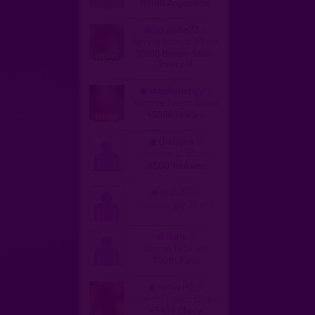
16000 Angoulême
soumise73
femme trans, bi 50 ans
73100 Brison-Saint-
Innocent
stephanetigy
homme, hetero 42 ans
45000 Orléans
chabona
homme, bi 30 ans
31500 Toulouse
poilu87
homme, gay 38 ans
dorie
femme, bi 54 ans
75001 Paris
roswel45
homme, hetero 52 ans
45430 Chécy