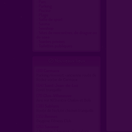
Parc
Parking
Piscine
Plage
Salle de sport
Sauna
Sexshop
Sites de rencontres, de drague ou
de sexe
Soirées privées
Toilettes publiques
Nouveaux lieux

(81)
Carmaux
Parking réouvert -ancienne route de
Rodez sortie de Carmaux
(64)
Saint-Jean-de-Luz
Forêt tranquille
(71)
Clux-Villeneuve
Aire sur N73 entre Chalon et Dole
(38)
Sablons
Route de l'écluse chemin tranquille
(35)
Rennes
Oxygène Fitness Club
(26)
Savasse
/ Nouveau \ Savasse plan nature