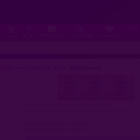
FR
⚐
Shops
NEWS
MESSAGES
CONNEXION
Prévention
ud89
homme hetero de 38 ans
89000 Auxerre
Je suis
célibataire
et mesure 1m73 pour 80 kilos.
Je cherche plutôt
une femme
entre 18 et 75 ans pour
du sexe
Inscrit(e) depuis le
Réservé abonnés
Dernière visite le
Réservé abonnés