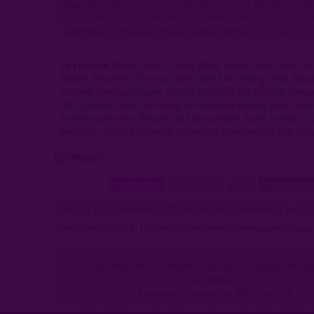
Moi :
Blanc, Qqes kilos en trop, Physique moyen, Pas difficile, 
Joueur(se), Sexe, Sex-friend, Avec femme, Me faire sucer, Léc
cunnilingus, Embrasser, Me soumettre, Dominer, Uro, Fist
Je cherche :
Blanc, Rebeu, Latino, Black, Indien, Asiat, Métis, M
Athlète, Musclé(e), Très musclé(e), Qqes kilos en trop, Gros, Bea
Charme, Physique moyen, Simple, Gentil(le), Pas difficile, Sympa
HOT, Câlin(e), Sexe, Sex-friend, Qui veut être initié(e), Avec fem
Se faire masturber, Prendre, Se faire prendre, Sucer, Lécher / cu
Anulingus, Se faire lécher, Se soumettre, Dominer, Uro, Fist, Nat
Mémo
Recherche
Localisation
Lieux
Commentez
Bonjour à tous, homme de 37 ans cherche a pimenter sa vie.
Contacter ujdud89 :
(Cliquez ici pour voir les messages échang
Pour contacter un membre de ce site, vous devez être inscr
connecté(e).
Connexion
|
Inscription 100% gratuite