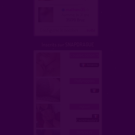
mathieu35
homme, bi 31 ans
35170 Bruz
Configurer le nombre
...suite
Inscrits sur SNAPDRAGUE