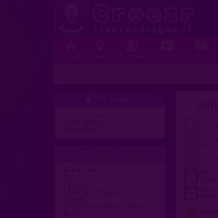
Accueil
Lieux
Membres
Vidéos
Histoires
Mon Compte

ujd
Actions proposées :
»
S'enregistrer
»
Connexion
Lieux de drague

Aire de repos
Bar
Cinéma
Club / Discothèque
En ville
Hôtels et chambres d'hôtes
Nature