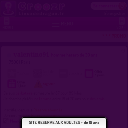
Se connecter
S'enregistrer


MENU
MENU 2
VOIR +
* * * PROMO 
valentino91
homme hetero de 39 ans
75001 Paris
Je suis
célibataire
et mesure 1m87 pour 89 kilos.
Je cherche plutôt
une femme
entre 18 et 70 ans pour
des amis
Inscrit(e) depuis le
Réservé abonnés
Dernière visite le
Réservé abonnés
Mémo
SITE RESERVE AUX ADULTES + de 18 ans