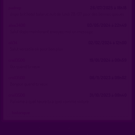
padrep
26/07/2025 à 18h18
dispo brit hotel balaruc nuit de lundi 28/07 pour des bonnes queues
alex3400
03/05/2024 à 22h49
Salut dispo maintenant envoyez moi un message
oli34
02/02/2024 à 12h00
Salut versatile ok pour bon plan
cris13500
19/01/2024 à 00h59
Oui quand tu veux
cris13500
06/11/2023 à 09h02
Bonjour quand tu veux
cris13500
31/10/2023 à 09h40
Pafnime a quel heure tu a quoi comme voiture
… historique