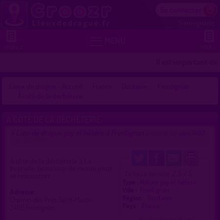
Se connecter
S'enregistrer


MENU
MENU 2
VOIR +
Il est important de 
Lieux de drague - Accueil
France
Occitanie
Frontignan
À côté de la déchèterie
À CÔTÉ DE LA DÉCHÈTERIE
Lieu de drague gay et hétéro à Frontignan
>
proposé par
alex3400
(12/06/2023)
À côté de la déchèterie à La
Peyrade, beaucoup de recoin pour
2.5 / 5
Ce lieu a été noté
se rencontrer
Type :
Nature gay et hétéro
Ville :
Frontignan
Adresse :
Région :
Occitanie
Chemin des Prés Saint-Martin
Pays :
France
34110 Frontignan