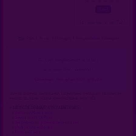
0
1
2
3
4
5
( 0 = faux lieu 4 = lieu TOP )
Plan
|
J'y vais
|
Messages
|
Fréquentation
|
Naviguer
Pour voir l'emplacement de ce lieu,
vous devez être connecté(e) !
Connexion
|
Inscription 100% gratuite
Chemin des Prés Saint-Martin, La Peyrade, Frontignan, Montpellier,
Hérault, Occitanie, France métropolitaine, 34110, Fra
» LIEUX DE DRAGUE AUX ALENTOURS :
»
Jetée du Môle à Sète
»
Sauna mixte Le Privé
»
Wc publics du parking salle de l'aire
»
Club jaccuzi intimiste ....
»
Keep cool sete