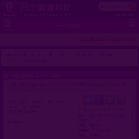
Se connecter
S'enregistrer


MENU
MENU 2
VOIR +
*** L'application mobile CROOZR 
Lieux de drague - Accueil
France
Occitanie
Preixan
Air de repos à Preixan
AIR DE REPOS À PREIXAN
Lieu de drague gay et hétéro à Preixan
>
proposé par
domdom56
(05/08/2025)
Air de repos discret, idéal pour
voiture ou nature.
0.0 / 5
Ce lieu a été noté
Plutôt en soirée.
Type :
Aire de repos gay et
hétéro
Adresse :
Ville :
Preixan
Région :
Occitanie
Pays :
France