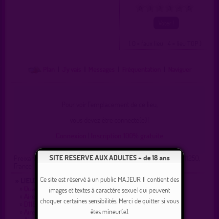
0
1
2
3
4
5
( 0 = faux lieu 4 = lieu TOP )
Plan
|
J'y vais
|
Messages
|
Fréquentation
|
Naviguer
Pour voir l'emplacement de ce lieu,
vous devez être connecté(e) !
Connexion
|
Inscription 100% gratuite
SITE RESERVE AUX ADULTES + de 18 ans
Preixan, Carcassonne, Aude, Occitanie, France métropolitaine, 11250,
France
Ce site est réservé à un public MAJEUR. Il contient des
» LIEUX DE DRAGUE AUX ALENTOURS :
»
Quai Bellevue, Carcassonne
images et textes à caractère sexuel qui peuvent
»
Aire de la cité de carcassonne
choquer certaines sensibilités. Merci de quitter si vous
»
D118 rond point de Pomas les contours
êtes mineur(e).
»
Aire de repos entre Preixan et Rouffiac d'Aude