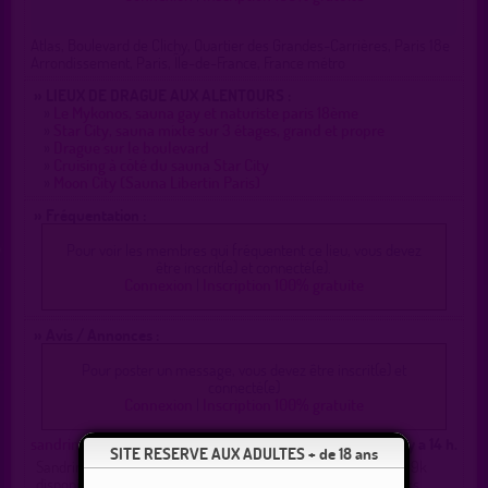
Atlas, Boulevard de Clichy, Quartier des Grandes-Carrières, Paris 18e
Arrondissement, Paris, Île-de-France, France métro
» LIEUX DE DRAGUE AUX ALENTOURS :
»
Le Mykonos, sauna gay et naturiste paris 18ème
»
Star City, sauna mixte sur 3 étages, grand et propre
»
Drague sur le boulevard
»
Cruising à côté du sauna Star City
»
Moon City (Sauna Libertin Paris)
» Fréquentation :
Pour voir les membres qui fréquentent ce lieu, vous devez
être inscrit(e) et connecté(e).
Connexion
|
Inscription 100% gratuite
» Avis / Annonces :
Pour poster un message, vous devez être inscrit(e) et
connecté(e)
Connexion
|
Inscription 100% gratuite
sandrinebas
il y a 14 h.
SITE RESERVE AUX ADULTES + de 18 ans
Sandrine Bas Coutures Talons Aiguilles Fine Sexy Épilée 170 69k
disponible Mini -jupe Talons Aiguilles pour H Actifs Virils Blacks