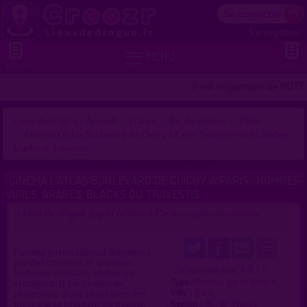
Se connecter
S'enregistrer


MENU
MENU 2
VOIR +
Il est important de NOTER 
Lieux de drague - Accueil
France
Île-de-France
Paris
Cinéma L'Atlas Boulevard de Clichy à Paris : hommes virils, arabes,
blacks ou travestis
CINÉMA L'ATLAS BOULEVARD DE CLICHY À PARIS : HOMMES
VIRILS, ARABES, BLACKS OU TRAVESTIS
Lieu de drague gay et hétéro à Paris
>
proposé par
michette
(29/06/2023)
Cinéma porno surtout fréquenté
par des travestis et quelques
4.3 / 5
Ce lieu a été noté
hommes africains, arabes ou
Type :
Cinéma gay et hétéro
étrangers. Il y a 2 salles de
Ville :
Paris
projection. Bons plans avec des
Région :
Île-de-France
mecs qui se branlent ou baisent