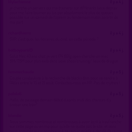
lilylachienne
il y a 4 j.
je cherche un pervers qui me trainerai sur différents lieux deprav
pour me faire tourner au jus par absolument le plus de queues
possible sur un samedi de l'aprem au lendemain matin zéro tri de
ma part
richardhierro
il y a 4 j.
SVP, c'est quoi, les horaires du ciné, en cette période ?
hotboyparis19
il y a 4 j.
Salut Mec 43 ans chat yx vert 174 69lg open cherche un mec
BM/TBM pour plan exib dans sexe shop/cruising/ lieux de drague
femmechaude
il y a 5 j.
Couple candauliste à la recherche de blacks tbm pour se rendre à
l'Atlas entre le 15 et 21 août. Contactez-nous en MP. Pas de mythos !
pololo6
il y a 5 j.
Hello, de passage demain début d après midi des chances d y
croiser une trav?
blondie
il y a 5 j.
Nous sommes nombreux et nombreuses à avoir écrit à travfranche
sur cette page ou en mp pour qu'elle ne quitte pas le site, et donc
nous sommes aussi nombreux à se réjouir qu'elle a décidé de rester