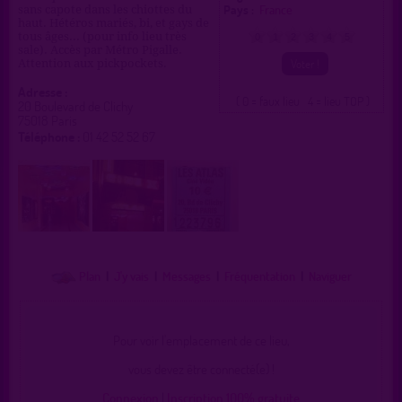
Pays :
France
sans capote dans les chiottes du
haut. Hétéros mariés, bi, et gays de
tous âges... (pour info lieu très
0
1
2
3
4
5
sale). Accès par Métro Pigalle.
Attention aux pickpockets.
Adresse :
( 0 = faux lieu 4 = lieu TOP )
20 Boulevard de Clichy
75018 Paris
Téléphone :
01 42 52 52 67
Plan
|
J'y vais
|
Messages
|
Fréquentation
|
Naviguer
Pour voir l'emplacement de ce lieu,
vous devez être connecté(e) !
Connexion
|
Inscription 100% gratuite