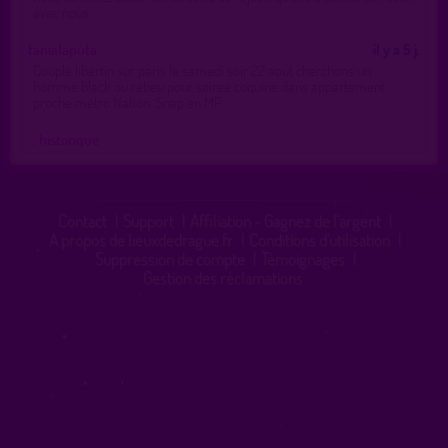
avec nous.
tanialaputa
il y a 5 j.
Couple libertin sur paris le samedi soir 22 aout cherchons un
homme black ou rebeu pour soiree coquine dans appartement
proche metro Nation. Snap en MP.
… historique
Contact
|
Support
|
Affiliation - Gagnez de l'argent
|
A propos de lieuxdedrague.fr
|
Conditions d'utilisation
|
Suppression de compte
|
Témoignages
|
Gestion des réclamations