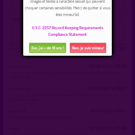
images et textes à caractère sexuel qui peuvent
Connexion
|
Inscription 100% gratuite
choquer certaines sensibilités. Merci de quitter si vous
êtes mineur(e).
» Avis / Annonces :
U.S.C. 2257 Record Keeping Requirements
Pour poster un message, vous devez être inscrit(e) et
connecté(e)
Compliance Statement
Connexion
|
Inscription 100% gratuite
Oui, j'ai + de 18 ans !
Non, je suis mineur
pimpon18
29/03/2026 à 21h31
Je serait dans le secteur d’avril à septembre
cplcoquinlux
26/08/2025 à 17h29
Hello à tous les coquins. Quelqu’un de dispo je suis de sortie avec
ma femme.
demoneboy
19/08/2025 à 20h37
Qui pour s'y retrouver cette semaine ? Je suis dispo et ouvert a
toute proposition ?
pimpon18
01/04/2025 à 15h41
Fermeture actuellement pour travaux
frodoxl
13/02/2025 à 21h06
Oui, ce cinéma existe toujours. Endroit propre.