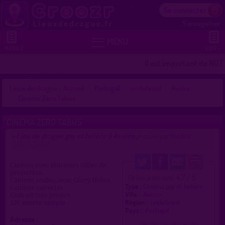
Se connecter
S'enregistrer


MENU
MENU 2
VOIR +
Il est important de NOTE
Lieux de drague - Accueil
Portugal
undefined
Aveiro
Cinema Zero Tabus
CINEMA ZERO TABUS
Lieu de drague gay et hétéro à Aveiro
>
proposé par
frodoxl
(25/11/2023)
Cinéma avec plusieurs salles de
projection.
4.7 / 5
Ce lieu a été noté
Cabines seules, avec Glory Holes.
Type :
Cinéma gay et hétéro
Cabines ouvertes.
Ville :
Aveiro
Endroit très propre.
Région :
undefined
12€ entrée unique
Pays :
Portugal
Adresse :