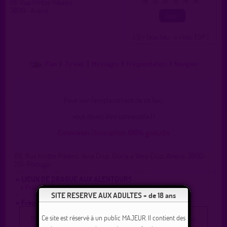
66 Rua Hintze Ribeiro
0
1
2
3
4
5
3800- Aveiro
( 0 = faux lieu 4 = lieu TOP )
Plan
|
J'y vais
|
Messages
|
Fréquentation
|
Naviguer
Pour voir l'emplacement de ce lieu,
vous devez être connecté(e) !
Connexion
|
Inscription 100% gratuite
66, Rua Hintze Ribeiro, Vera Cruz, Glória e Vera Cruz, Aveiro, 3800-
261, Portugal
» LIEUX DE DRAGUE AUX ALENTOURS :
»
Praia do Furaduro
SITE RESERVE AUX ADULTES + de 18 ans
» Fréquentation :
Ce site est réservé à un public MAJEUR. Il contient des
Pour voir les membres qui fréquentent ce lieu, vous devez
être inscrit(e) et connecté(e).