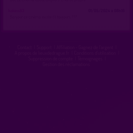
kokins83
01/05/2024 à 08h16
Bonjour ce cinéma existe t'il toujours ???
Contact
|
Support
|
Affiliation - Gagnez de l'argent
|
A propos de lieuxdedrague.fr
|
Conditions d'utilisation
|
Suppression de compte
|
Témoignages
|
Gestion des réclamations