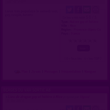
(22/02/2026)
Lieux trés populaire le samedi soir,
gay, couple, hetéro
5.0 / 5
Ce lieu a été noté
Type :
Nature gay et hétéro
Ville :
Nice
Région :
Provence-Alpes-Cô.
Pays :
France
0
1
2
3
4
5
( 0 = faux lieu 4 = lieu TOP )
Plan
|
J'y vais
|
Messages
|
Fréquentation
|
Naviguer
BERGES DU VAR SORTIE A8
Lieu de drague gay et hétéro à Nice
>
proposé par
filgood
(11/09/2023)