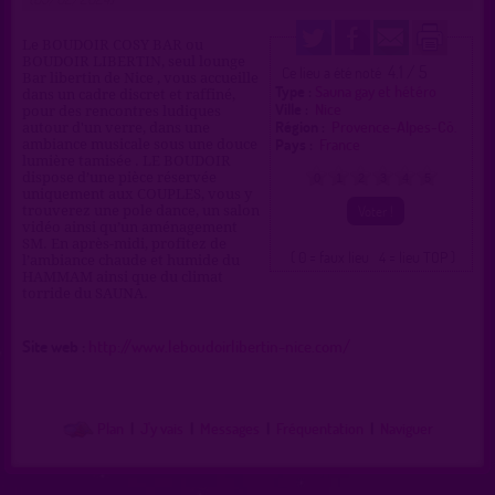
Le BOUDOIR COSY BAR ou
BOUDOIR LIBERTIN, seul lounge
4.1 / 5
Ce lieu a été noté
Bar libertin de Nice , vous accueille
Type :
Sauna gay et hétéro
dans un cadre discret et raffiné,
Ville :
Nice
pour des rencontres ludiques
Région :
Provence-Alpes-Cô.
autour d'un verre, dans une
Pays :
France
ambiance musicale sous une douce
lumière tamisée . LE BOUDOIR
dispose d’une pièce réservée
0
1
2
3
4
5
uniquement aux COUPLES, vous y
trouverez une pole dance, un salon
vidéo ainsi qu’un aménagement
SM. En après-midi, profitez de
( 0 = faux lieu 4 = lieu TOP )
l’ambiance chaude et humide du
HAMMAM ainsi que du climat
torride du SAUNA.
Site web :
http://www.leboudoirlibertin-nice.com/
Plan
|
J'y vais
|
Messages
|
Fréquentation
|
Naviguer