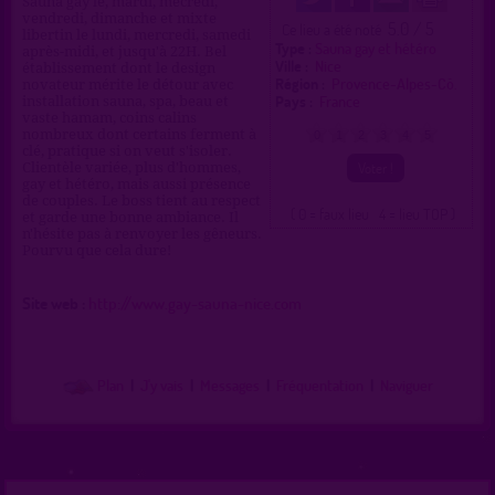
Sauna gay le, mardi, mecredi,
vendredi, dimanche et mixte
5.0 / 5
Ce lieu a été noté
libertin le lundi, mercredi, samedi
Type :
Sauna gay et hétéro
après-midi, et jusqu'à 22H. Bel
Ville :
Nice
établissement dont le design
Région :
Provence-Alpes-Cô.
novateur mérite le détour avec
Pays :
France
installation sauna, spa, beau et
vaste hamam, coins calins
nombreux dont certains ferment à
0
1
2
3
4
5
clé, pratique si on veut s'isoler.
Clientèle variée, plus d'hommes,
gay et hétéro, mais aussi présence
de couples. Le boss tient au respect
( 0 = faux lieu 4 = lieu TOP )
et garde une bonne ambiance. Il
n'hésite pas à renvoyer les gêneurs.
Pourvu que cela dure!
Site web :
http://www.gay-sauna-nice.com
Plan
|
J'y vais
|
Messages
|
Fréquentation
|
Naviguer