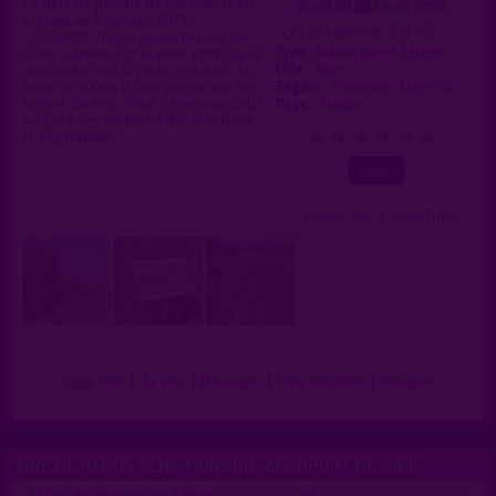
Ce lieu est proche de l’aéroport en
sortant de l’A8 sens NICE -
3.0 / 5
Ce lieu a été noté
>CANNES. Il faut prendre tout de
Type :
Nature gay et hétéro
suite à droite sur le petit parking et
Ville :
Nice
descendre sur la piste cyclable. Au
Région :
Provence-Alpes-Cô.
bout de 300m, il faut passer sur les
Pays :
France
berges du Var. Vous y trouverez du
sable et des endroits discrets dans
la végétation.
0
1
2
3
4
5
( 0 = faux lieu 4 = lieu TOP )
Plan
|
J'y vais
|
Messages
|
Fréquentation
|
Naviguer
AIRE DE REPOS SENS MONACO/AEROPORT DE NICE
Lieu de drague gay à Nice
>
proposé par
frpt
(13/09/2020)