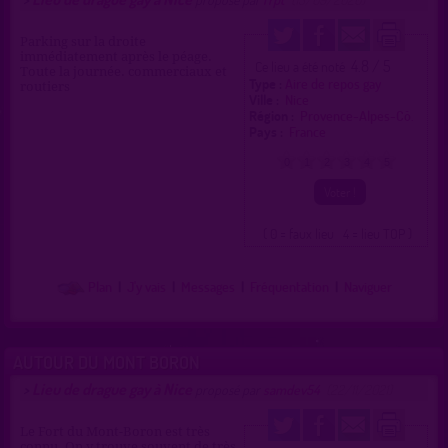
Parking sur la droite
immédiatement après le péage.
4.8 / 5
Ce lieu a été noté
Toute la journée. commerciaux et
Type :
Aire de repos gay
routiers
Ville :
Nice
Région :
Provence-Alpes-Cô.
Pays :
France
0
1
2
3
4
5
( 0 = faux lieu 4 = lieu TOP )
Plan
|
J'y vais
|
Messages
|
Fréquentation
|
Naviguer
AUTOUR DU MONT BORON
Lieu de drague gay à Nice
>
proposé par
samdev54
(22/11/2021)
Le Fort du Mont-Boron est très
connu. On y trouve souvent de très