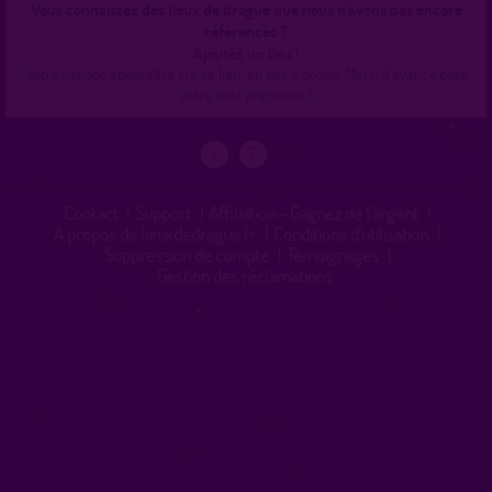
Vous connaissez des lieux de drague que nous n'avons pas encore
référencés ?
Ajoutez un lieu !
Votre pseudo apparaîtra sur ce lieu, en bas à droite. Merci d'avance pour
votre aide précieuse !
»
2
1
Contact
|
Support
|
Affiliation - Gagnez de l'argent
|
A propos de lieuxdedrague.fr
|
Conditions d'utilisation
|
Suppression de compte
|
Témoignages
|
Gestion des réclamations