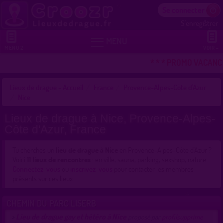
Se connecter
S'enregistrer


MENU
MENU 2
VOIR +
* * * PROMO VACANCES
Lieux de drague - Accueil
France
Provence-Alpes-Côte d'Azur
Nice
Lieux de drague à Nice, Provence-Alpes-
Côte d'Azur, France
Tu cherches un
lieu de drague à Nice
en Provence-Alpes-Côte d'Azur ?
Voici
11 lieux de rencontres
: en ville, sauna, parking, sexshop, nature.
Connectez-vous
ou
inscrivez-vous
pour contacter les membres
présents sur ces lieux.
CHEMIN DU PARC LISERB
Lieu de drague gay et hétéro à Nice
>
proposé par
profilsupprime