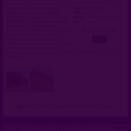
5.0 / 5
Ce lieu a été noté
bon coups. Il faut juste être
Type :
Nature gay
attentifs aux touristes, sinon
Ville :
Nice
beaucoup de coins très discrets
Région :
Provence-Alpes-Cô.
pour faire connaissance. Il y a aussi
Pays :
France
des hétéros pour une bonne partie,
du matin de très bonne heure
jusqu'au soir. Vous pouvez venir en
0
1
2
3
4
5
car de la ville, vous trouverez
sûrement votre bonheur.
Modérateur : comme pour tout lieu
public, respectez l'endroit et ne
( 0 = faux lieu 4 = lieu TOP )
consommez pas sur place (et sortez
couverts !).
Plan
|
J'y vais
|
Messages
|
Fréquentation
|
Naviguer
TOILETTES PÉAGE A8 NICE ST ISIDORE VERS CANNES