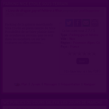
PARKING NICE ETOILE SOUS TERRAIN
Lieu de drague gay et hétéro à Nice
>
proposé par
profilsupprime
(11/04/2020)
Parking de la galerie marchande
Nice Etoile au plein centre de Nice
2.7 / 5
Ce lieu a été noté
Possibilité de se faire plaisir dans
Type :
Parking gay et hétéro
de nombreux recoins que ce soit
Ville :
Nice
dans les escaliers ou sur les
Région :
Provence-Alpes-Cô.
voitures en elles-mêmes...
Pays :
France
0
1
2
3
4
5
( 0 = faux lieu 4 = lieu TOP )
Plan
|
J'y vais
|
Messages
|
Fréquentation
|
Naviguer
WC PUBLICS DU COURS SALEYA, LES JOURS DE MARCHÉ
Lieu de drague gay à Nice