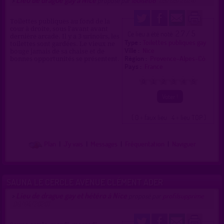
>
proposé par
louise06
(19/09/2024)
Toilettes publiques au fond de la
cour à droite, sous l'avant avant
2.7 / 5
Ce lieu a été noté
dernière arcade. Il y a 3 urinoirs, les
Type :
Toilettes publiques gay
toilettes sont gardées. Le vieux ne
Ville :
Nice
bouge jamais de sa chaise et de
Région :
Provence-Alpes-Cô.
bonnes opportunités se présentent.
Pays :
France
0
1
2
3
4
5
( 0 = faux lieu 4 = lieu TOP )
Plan
|
J'y vais
|
Messages
|
Fréquentation
|
Naviguer
SAUNA LE CERCLE AVENUE CLÉMENT ADER
Lieu de drague gay et hétéro à Nice
>
proposé par
profilsupprime
(10/04/2020)