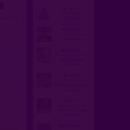
hagoth
homme, bi 46 ans
= lieu TOP )
75001 Paris
kanyl25
homme, hetero 40 ans
54100 Nancy
talagar13
homme, hetero 48 ans
13300 Salon-de-
Provence
sam91
homme, bi 45 ans
91610 Ballancourt-sur-
Essonne
bebe
femme, trav 45 ans
89100 Les Grands
Courtils
gloryhole85