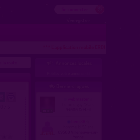
Se connecter
S'enregistrer
*** L'application mobile CROOZR pour les téléph
e la route
Annonces locales

Publiez votre annonce ici
Derniers logués

webmaster
homme, gay 49 ans
.0 / 5
94000 Créteil
benji88
homme, bi 52 ans
89500 Villeneuve-sur-
Yonne
4
5