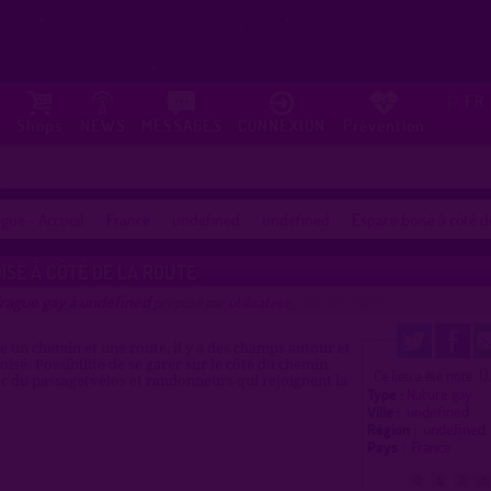
FR
⚐
Shops
NEWS
MESSAGES
CONNEXION
Prévention
gue - Accueil
France
undefined
undefined
Espace boisé à côté d
ISÉ À CÔTÉ DE LA ROUTE
rague gay à undefined
proposé par
utilisateur_
(10/07/2025)
e un chemin et une route, il y a des champs autour et
oisé. Possibilité de se garer sur le côté du chemin.
0
Ce lieu a été noté
 du passage(vélos et randonneurs qui rejoignent la
Type :
Nature gay
Ville :
undefined
Région :
undefined
Pays :
France
0
1
2
3