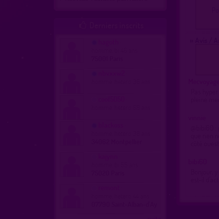
Po
Derniers inscrits

» Avis / 
hagoth
homme, bi 46 ans
75001 Paris
nbvxxw2
Mecvoyag
homme, hetero 36 ans
Pas hyper 
cool5050
pleine me
homme, hetero 69 ans
vinnie
blackoss
@bibi60 : 
homme, hetero 38 ans
que rien n
34062 Montpellier
côté ouest
kajynn
bibi60
homme, bi 55 ans
Bonjour, y
75020 Paris
est-il d’ac
remont
homme, hetero 44 ans
07790 Saint-Alban-d'Ay
...suite