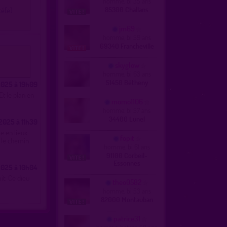
homme, bi 35 ans
85300 Challans
é(e).
jm69
homme, bi 59 ans
69340 Francheville
skyglow
homme, bi 63 ans
51450 Bétheny
2025 à 19h09
t le plan en
momo1106
homme, bi 57 ans
34400 Lunel
2025 à 11h39
e en lieux
fopit
r le chemin
homme, bi 61 ans
91100 Corbeil-
Essonnes
2025 à 10h04
ît. Ce dieu
theo0582
homme, bi 53 ans
82000 Montauban
patrice31