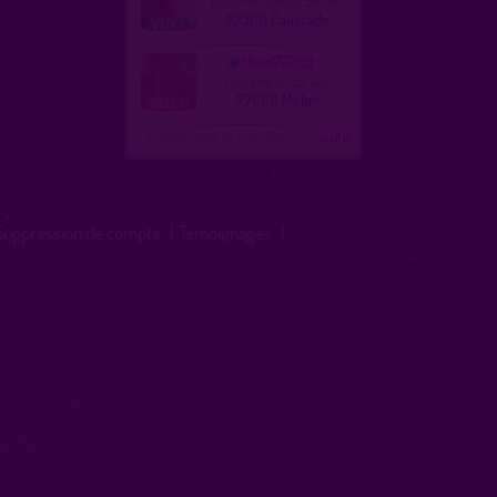
homme, hetero 58 ans
82300 Caussade
theo77209
homme, bi 59 ans
77000 Melun
Configurer le nombre
...suite
Suppression de compte
|
Témoignages
|