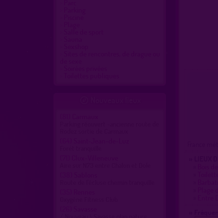
Parc
Parking
Piscine
Plage
Salle de sport
Sauna
Sexshop
Sites de rencontres, de drague ou
de sexe
Soirées privées
Toilettes publiques
Nouveaux lieux

(81)
Carmaux
Parking réouvert -ancienne route de
Rodez sortie de Carmaux
(64)
Saint-Jean-de-Luz
France métr
Forêt tranquille
(71)
Clux-Villeneuve
» LIEUX 
Aire sur N73 entre Chalon et Dole
»
Bois de
»
Toilett
(38)
Sablons
»
Barbatr
Route de l'écluse chemin tranquille
»
Plage d
(35)
Rennes
»
Entre 
Oxygène Fitness Club
(26)
Savasse
» Fréquen
/ Nouveau \ Savasse plan nature