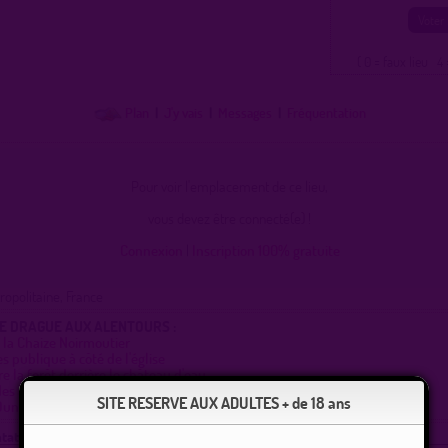
( 0 = faux lieu 4 
Plan
|
J'y vais
|
Messages
|
Fréquentation
Pour voir l'emplacement de ce lieu,
vous devez être connecté(e) !
Connexion
|
Inscription 100% gratuite
opolitaine, France
DE DRAGUE AUX ALENTOURS :
 la Chaize Noirmoutier
es publique à côté de l'église
e la forêt derrière le château d'eau
es lays. La barre de monts
SITE RESERVE AUX ADULTES + de 18 ans
Dune et foret près de l'Avenue des Boucholeurs
tation :