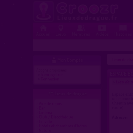
Accueil
Lieux
Membres
Vidéos
Histoires
Mon Compte
Lieux de dra

Actions proposées :
ESPACE BO
»
S'enregistrer
»
Connexion
Lieu de d
>
Lieux de drague

Espace entr
un espace b
Aire de repos
Chemin avec
Bar
route) !
Cinéma
Club / Discothèque
Adresse :
En ville
Hôtels et chambres d'hôtes
Nature